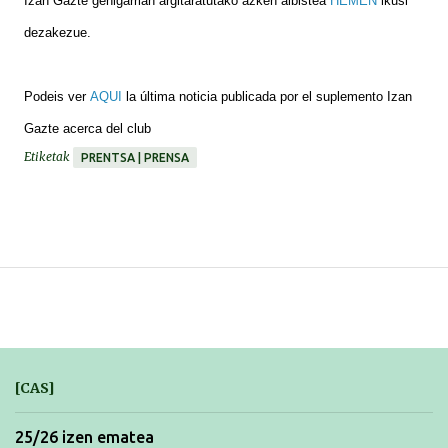
Izan Gazte gehigarrian argitaratutako azken albistea
HEMEN
ikusi
dezakezue.
Podeis ver
AQUI
la última noticia publicada por el suplemento Izan
Gazte acerca del club
Etiketak
PRENTSA | PRENSA
[CAS]
25/26 izen ematea