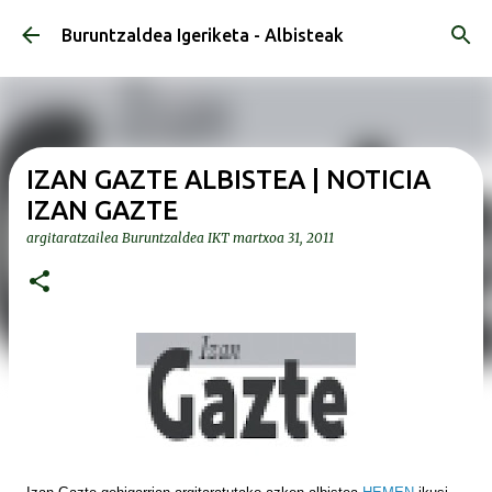
Saltatu eta joan eduki nagusira
Buruntzaldea Igeriketa - Albisteak
IZAN GAZTE ALBISTEA | NOTICIA
IZAN GAZTE
argitaratzailea
Buruntzaldea IKT
martxoa 31, 2011