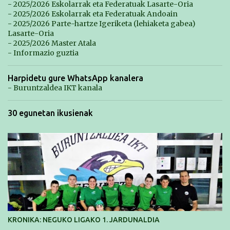
- 2025/2026 Eskolarrak eta Federatuak Lasarte-Oria
- 2025/2026 Eskolarrak eta Federatuak Andoain
- 2025/2026 Parte-hartze Igeriketa (lehiaketa gabea)
Lasarte-Oria
- 2025/2026 Master Atala
- Informazio guztia
Harpidetu gure WhatsApp kanalera
- Buruntzaldea IKT kanala
30 egunetan ikusienak
KRONIKA: NEGUKO LIGAKO 1. JARDUNALDIA