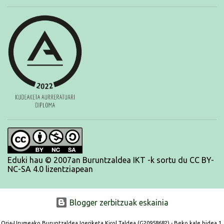
Eduki hau © 2007an Buruntzaldea IKT -k sortu du CC BY-
NC-SA 4.0 lizentziapean
Blogger zerbitzuak eskainia
Oria-Urumeako Buruntzaldea Igeriketa Kirol Taldea (G20958682) - Beko kale bidea 1,