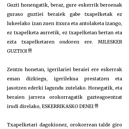
Guzti honengatik, beraz, gure eskerrik beroenak
guraso guztiei beraiek gabe txapelketak ez
lukeelako izan zuen itxura eta antolaketa izango,
ez txapelketa aurretik, ez txapelketan bertan eta
ezta txapelketaren ondoren ere. MILESKER
GUZTIOI !!!
Zentzu honetan, igerilariei beraiei ere eskerrak
eman dizkiegu, igerilekua prestatzen eta
jasotzen ederki lagundu zutelako. Honegatik, eta
beraien jarrera orokorragatik gazteagoentzat
irudi direlako, ESKERRIKASKO DENEI !!!
Txapelketari dagokionez, orokorrean talde giro