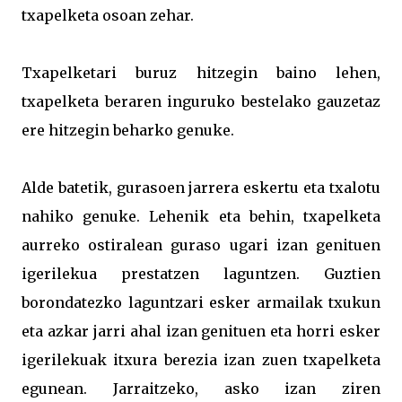
txapelketa osoan zehar.
Txapelketari buruz hitzegin baino lehen,
txapelketa beraren inguruko bestelako gauzetaz
ere hitzegin beharko genuke.
Alde batetik, gurasoen jarrera eskertu eta txalotu
nahiko genuke. Lehenik eta behin, txapelketa
aurreko ostiralean guraso ugari izan genituen
igerilekua prestatzen laguntzen. Guztien
borondatezko laguntzari esker armailak txukun
eta azkar jarri ahal izan genituen eta horri esker
igerilekuak itxura berezia izan zuen txapelketa
egunean. Jarraitzeko, asko izan ziren