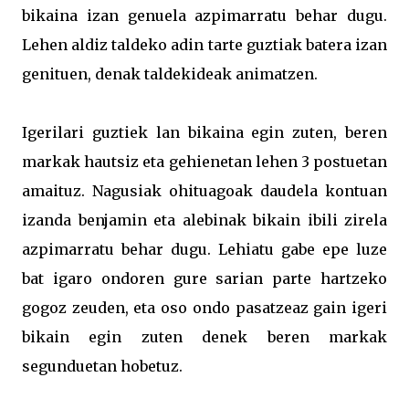
bikaina izan genuela azpimarratu behar dugu.
Lehen aldiz taldeko adin tarte guztiak batera izan
genituen, denak taldekideak animatzen.
Igerilari guztiek lan bikaina egin zuten, beren
markak hautsiz eta gehienetan lehen 3 postuetan
amaituz. Nagusiak ohituagoak daudela kontuan
izanda benjamin eta alebinak bikain ibili zirela
azpimarratu behar dugu. Lehiatu gabe epe luze
bat igaro ondoren gure sarian parte hartzeko
gogoz zeuden, eta oso ondo pasatzeaz gain igeri
bikain egin zuten denek beren markak
segunduetan hobetuz.