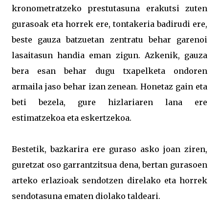
kronometratzeko prestutasuna erakutsi zuten
gurasoak eta horrek ere, tontakeria badirudi ere,
beste gauza batzuetan zentratu behar garenoi
lasaitasun handia eman zigun. Azkenik, gauza
bera esan behar dugu txapelketa ondoren
armaila jaso behar izan zenean. Honetaz gain eta
beti bezela, gure hizlariaren lana ere
estimatzekoa eta eskertzekoa.
Bestetik, bazkarira ere guraso asko joan ziren,
guretzat oso garrantzitsua dena, bertan gurasoen
arteko erlazioak sendotzen direlako eta horrek
sendotasuna ematen diolako taldeari.