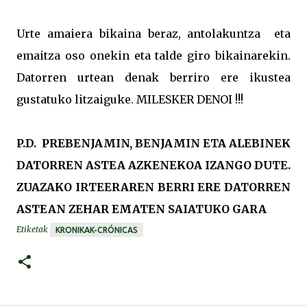
Urte amaiera bikaina beraz, antolakuntza eta
emaitza oso onekin eta talde giro bikainarekin.
Datorren urtean denak berriro ere ikustea
gustatuko litzaiguke. MILESKER DENOI !!!
P.D. PREBENJAMIN, BENJAMIN ETA ALEBINEK
DATORREN ASTEA AZKENEKOA IZANGO DUTE.
ZUAZAKO IRTEERAREN BERRI ERE DATORREN
ASTEAN ZEHAR EMATEN SAIATUKO GARA
Etiketak
KRONIKAK-CRÓNICAS