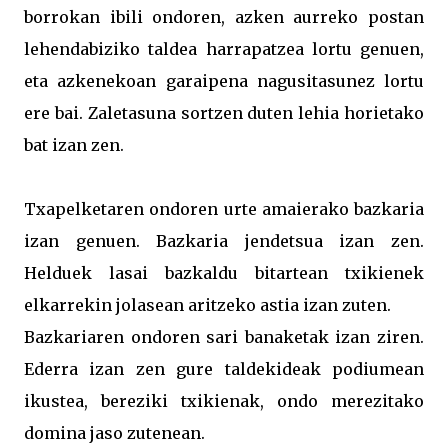
borrokan ibili ondoren, azken aurreko postan
lehendabiziko taldea harrapatzea lortu genuen,
eta azkenekoan garaipena nagusitasunez lortu
ere bai. Zaletasuna sortzen duten lehia horietako
bat izan zen.
Txapelketaren ondoren urte amaierako bazkaria
izan genuen. Bazkaria jendetsua izan zen.
Helduek lasai bazkaldu bitartean txikienek
elkarrekin jolasean aritzeko astia izan zuten.
Bazkariaren ondoren sari banaketak izan ziren.
Ederra izan zen gure taldekideak podiumean
ikustea, bereziki txikienak, ondo merezitako
domina jaso zutenean.