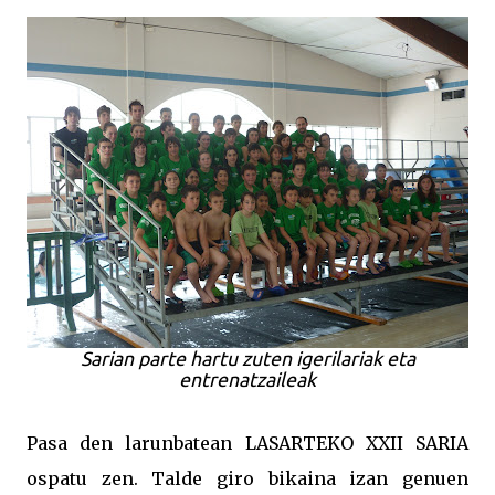
Sarian parte hartu zuten igerilariak eta
entrenatzaileak
Pasa den larunbatean LASARTEKO XXII SARIA
ospatu zen. Talde giro bikaina izan genuen