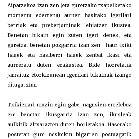
Aipatzekoa izan zen (eta guretzako txapelketako
momentu ederrena) aurten hasitako igerilari
berriak eta prebenjaminak lehiatzen ikustea.
Benetan bikain egin zuten igeri denek, eta
guretzat benetan pozgarria izan zen haur txiki
hauek eta hasiberri hauek zenbat ikasi eta
aurreratu duten erakustea. Bide horretatik
jarraituz etorkizunean igerilari bikainak izango
ditugu, ziur.
Txikienari muzin egin gabe, nagusien erreleboa
ere benetan ikusgarria izan zen, ikusleak
aulkitik altxarazten duten horietakoa. Haserako
postetan gure neskekin bigarren postuagatik