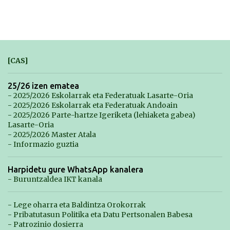
[CAS]
25/26 izen ematea
- 2025/2026 Eskolarrak eta Federatuak Lasarte-Oria
- 2025/2026 Eskolarrak eta Federatuak Andoain
- 2025/2026 Parte-hartze Igeriketa (lehiaketa gabea)
Lasarte-Oria
- 2025/2026 Master Atala
- Informazio guztia
Harpidetu gure WhatsApp kanalera
- Buruntzaldea IKT kanala
- Lege oharra eta Baldintza Orokorrak
- Pribatutasun Politika eta Datu Pertsonalen Babesa
- Patrozinio dosierra