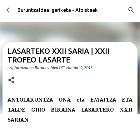
Saltatu eta joan eduki nagusira
Buruntzaldea Igeriketa - Albisteak
LASARTEKO XXII SARIA | XXII
TROFEO LASARTE
argitaratzailea
Buruntzaldea IKT
ekaina 19, 2011
ANTOLAKUNTZA ONA eta EMAITZA ETA
TALDE GIRO BIKAINA LASARTEKO XXII
SARIAN