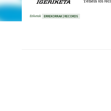
Tenéis
los
réc
Etiketak
ERREKORRAK | RECORDS