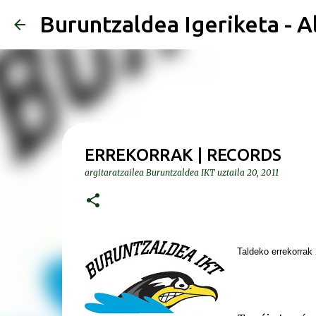
Buruntzaldea Igeriketa - A
ERREKORRAK | RECORDS
argitaratzailea
Buruntzaldea IKT
uztaila 20, 2011
Taldeko errekorrak