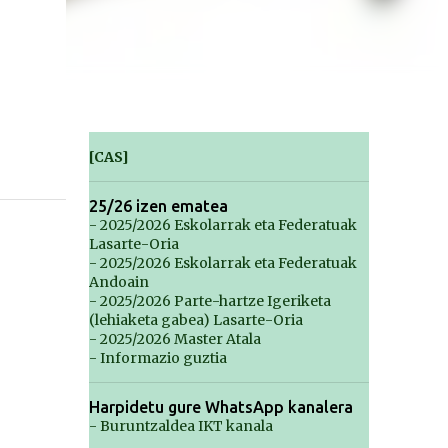
[CAS]
25/26 izen ematea
- 2025/2026 Eskolarrak eta Federatuak
Lasarte-Oria
- 2025/2026 Eskolarrak eta Federatuak
Andoain
- 2025/2026 Parte-hartze Igeriketa
(lehiaketa gabea) Lasarte-Oria
- 2025/2026 Master Atala
- Informazio guztia
Harpidetu gure WhatsApp kanalera
- Buruntzaldea IKT kanala