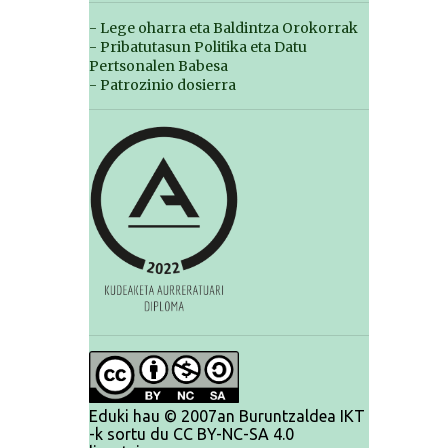
- Lege oharra eta Baldintza Orokorrak
- Pribatutasun Politika eta Datu
Pertsonalen Babesa
- Patrozinio dosierra
Eduki hau © 2007an Buruntzaldea IKT
-k sortu du CC BY-NC-SA 4.0