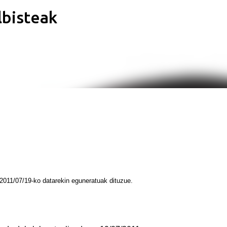
lbisteak
Saltatu eta joan eduki nagusira
 2011/07/19-ko datarekin eguneratuak dituzue.