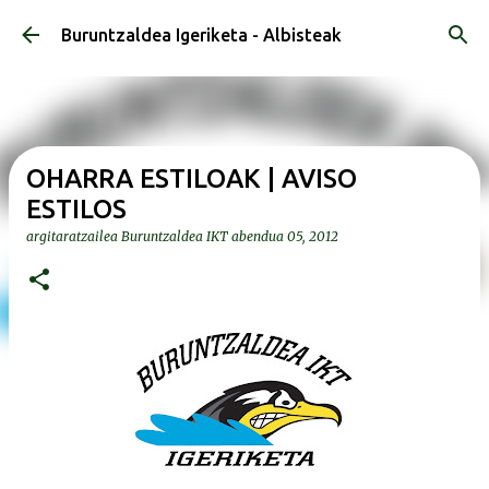
Saltatu eta joan eduki nagusira
Buruntzaldea Igeriketa - Albisteak
OHARRA ESTILOAK | AVISO
ESTILOS
argitaratzailea
Buruntzaldea IKT
abendua 05, 2012