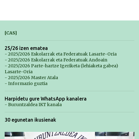
[CAS]
25/26 izen ematea
- 2025/2026 Eskolarrak eta Federatuak Lasarte-Oria
- 2025/2026 Eskolarrak eta Federatuak Andoain
- 2025/2026 Parte-hartze Igeriketa (lehiaketa gabea)
Lasarte-Oria
- 2025/2026 Master Atala
- Informazio guztia
Harpidetu gure WhatsApp kanalera
- Buruntzaldea IKT kanala
30 egunetan ikusienak