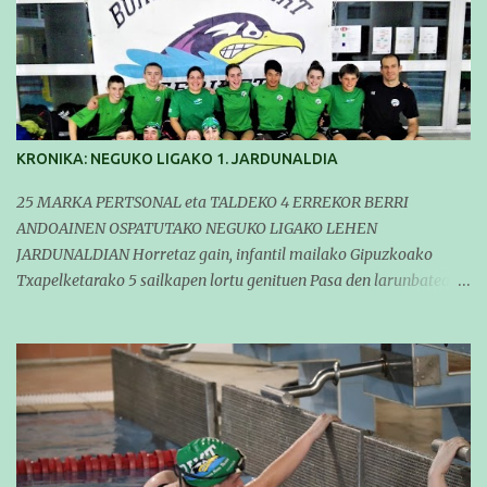
KRONIKA: NEGUKO LIGAKO 1. JARDUNALDIA
25 MARKA PERTSONAL eta TALDEKO 4 ERREKOR BERRI
ANDOAINEN OSPATUTAKO NEGUKO LIGAKO LEHEN
JARDUNALDIAN Horretaz gain, infantil mailako Gipuzkoako
Txapelketarako 5 sailkapen lortu genituen Pasa den larunbatean
taldeko igerilariak Andoaingo Allurralden izan ziren lehian,
denboraldiko eta Neguko Ligako lehen jardunaldian parte
hartzen. Bertan gure taldeko 16 igerilari aritu ziren. Denboraldiari
hasera ona eman zioten gue taldekideek. Ohikoa den bezela, garai
honetan entrenamendua da jardueraren funtsa eta hori alde
batera utzi gabe ekin zioten beti gogotsu hartzen duten
denboraldiko lehen jardunaldiari. Entrenamenduan buru belarri