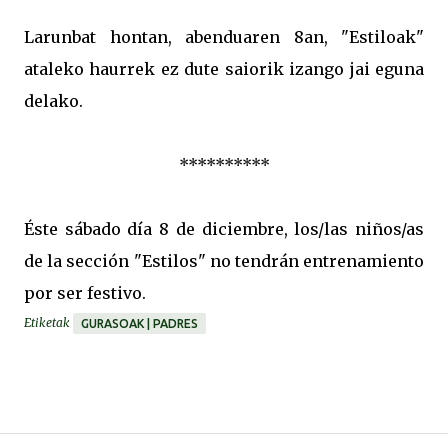
Larunbat hontan, abenduaren 8an, "Estiloak"
ataleko haurrek ez dute saiorik izango jai eguna
delako.
**********
Éste sábado día 8 de diciembre, los/las niños/as
de la sección "Estilos" no tendrán entrenamiento
por ser festivo.
Etiketak
GURASOAK | PADRES