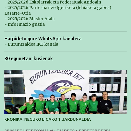
- 2025/2026 Eskolarrak eta Federatuak Andoain
- 2025/2026 Parte-hartze Igeriketa (lehiaketa gabea)
Lasarte-Oria
- 2025/2026 Master Atala
- Informazio guztia
Harpidetu gure WhatsApp kanalera
- Buruntzaldea IKT kanala
30 egunetan ikusienak
KRONIKA: NEGUKO LIGAKO 1. JARDUNALDIA