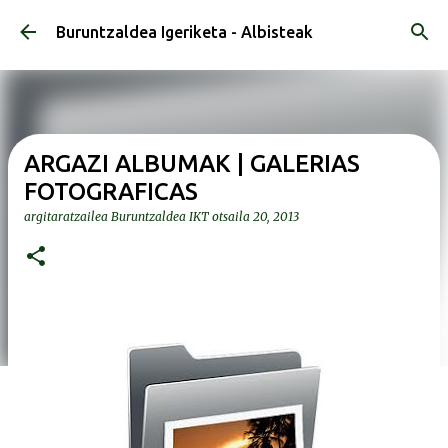
Saltatu eta joan eduki nagusira
Buruntzaldea Igeriketa - Albisteak
ARGAZI ALBUMAK | GALERIAS
FOTOGRAFICAS
argitaratzailea
Buruntzaldea IKT
otsaila 20, 2013