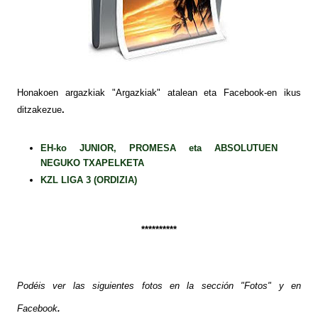
Honakoen argazkiak "Argazkiak" atalean eta Facebook-en ikus
ditzakezue
.
EH-ko JUNIOR, PROMESA eta ABSOLUTUEN
NEGUKO TXAPELKETA
KZL LIGA 3 (ORDIZIA)
**********
Podéis ver las siguientes fotos
en la sección "Fotos" y en
Facebook
.