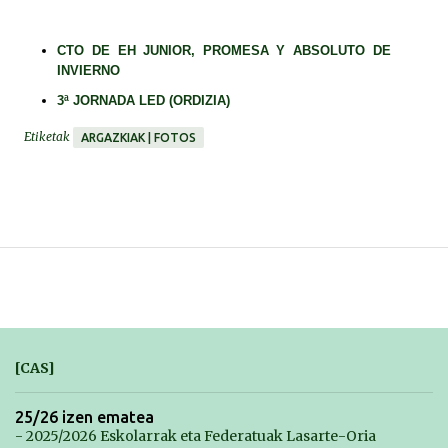
CTO DE EH JUNIOR, PROMESA Y ABSOLUTO DE
INVIERNO
3ª JORNADA LED (ORDIZIA)
Etiketak
ARGAZKIAK | FOTOS
[CAS]
25/26 izen ematea
- 2025/2026 Eskolarrak eta Federatuak Lasarte-Oria