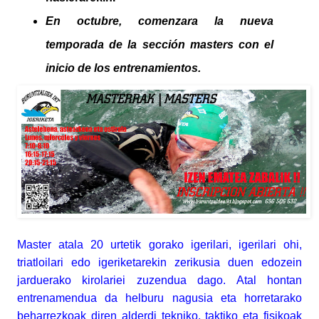
En octubre, comenzara la nueva
temporada de la
sección
masters con el
inicio de los entrenamientos.
Master atala 20 urtetik gorako igerilari, igerilari ohi,
triatloilari edo igeriketarekin zerikusia duen edozein
jarduerako kirolariei zuzendua dago. Atal hontan
entrenamendua da helburu nagusia eta horretarako
beharrezkoak diren alderdi tekniko, taktiko eta fisikoak