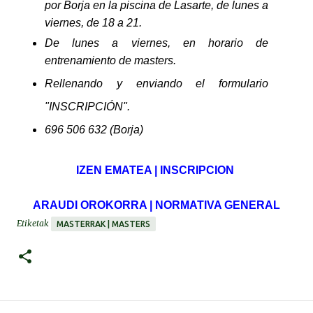
por Borja en la piscina de Lasarte, de lunes a
viernes, de 18 a 21.
De lunes a viernes, en horario de
entrenamiento de masters.
Rellenando y enviando el formulario
"
INSCRIPCIÓN
".
696 506 632 (Borja)
IZEN EMATEA | INSCRIPCION
ARAUDI OROKORRA | NORMATIVA GENERAL
Etiketak
MASTERRAK | MASTERS