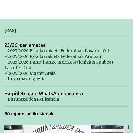
[CAS]
25/26 izen ematea
- 2025/2026 Eskolarrak eta Federatuak Lasarte-Oria
- 2025/2026 Eskolarrak eta Federatuak Andoain
- 2025/2026 Parte-hartze Igeriketa (lehiaketa gabea)
Lasarte-Oria
- 2025/2026 Master Atala
- Informazio guztia
Harpidetu gure WhatsApp kanalera
- Buruntzaldea IKT kanala
30 egunetan ikusienak