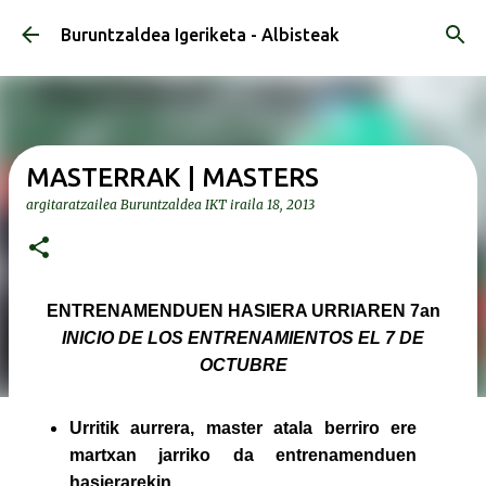
Saltatu eta joan eduki nagusira
Buruntzaldea Igeriketa - Albisteak
MASTERRAK | MASTERS
argitaratzailea
Buruntzaldea IKT
iraila 18, 2013
ENTRENAMENDUEN HASIERA URRIAREN 7an
INICIO DE LOS ENTRENAMIENTOS EL 7 DE
OCTUBRE
Urritik aurrera, master atala berriro ere
martxan jarriko da entrenamenduen
hasierarekin.