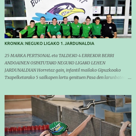
KRONIKA: NEGUKO LIGAKO 1. JARDUNALDIA
25 MARKA PERTSONAL eta TALDEKO 4 ERREKOR BERRI
ANDOAINEN OSPATUTAKO NEGUKO LIGAKO LEHEN
JARDUNALDIAN Horretaz gain, infantil mailako Gipuzkoako
Txapelketarako 5 sailkapen lortu genituen Pasa den larunbatean
taldeko igerilariak Andoaingo Allurralden izan ziren lehian,
denboraldiko eta Neguko Ligako lehen jardunaldian parte
hartzen. Bertan gure taldeko 16 igerilari aritu ziren. Denboraldiari
hasera ona eman zioten gue taldekideek. Ohikoa den bezela, garai
honetan entrenamendua da jardueraren funtsa eta hori alde
batera utzi gabe ekin zioten beti gogotsu hartzen duten
denboraldiko lehen jardunaldiari. Entrenamenduan buru belarri
sartuta gauden arren, gure taldekideek marka pertsonal ugari