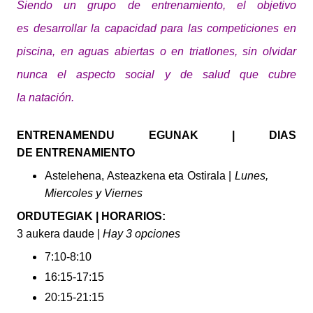
Siendo un grupo de entrenamiento, el objetivo
es
desarrollar
la capacidad para las competiciones en
piscina, en aguas abiertas o en triatlones, sin olvidar
nunca el aspecto social y de salud que cubre
la
natación
.
ENTRENAMENDU EGUNAK | DIAS
DE ENTRENAMIENTO
Astelehena, Asteazkena eta Ostirala |
Lunes,
Miercoles y Viernes
ORDUTEGIAK | HORARIOS:
3 aukera daude |
Hay 3 opciones
7:10-8:10
16:15-17:15
20:15-21:15