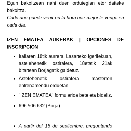
Egun bakoitzean nahi duen ordutegian etor daiteke
bakoitza.
Cada uno puede venir en la hora que mejor le venga en
cada día.
IZEN EMATEA AUKERAK | OPCIONES DE
INSCRIPCION
Irailaren 18tik aurrera, Lasarteko igerilekuan,
astelehenetik ostiralera, 18etatik 21ak
bitartean Borjagatik galdetuz.
Astelehenetik ostiralera masterren
entrenamendu orduetan.
"IZEN EMATEA" formularioa bete eta bidaliz.
696 506 632 (Borja)
A partir del 18 de septiembre, preguntando