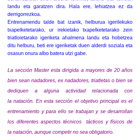
landu eta garatzen dira. Hala ere, lehiatzea ez da
derrigorrezkoa.
Entrenamendu talde bat izanik, helburua igerilekuko
txapelketetarako, ur irekietako txapelketetarako zein
triatloietarako igeriketa ahalmena landu eta hobetzea
ditu helburu, beti ere igeriketak duen alderdi soziala eta
osasun onura albo batera utzi gabe.
La
sección
Master esta dirigida a mayores de 20 años
bien sean nadadores, ex nadadores, triatletas o bien se
dediquen a alguna actividad relacionada con
la
natación
. En esta
sección
el objetivo principal es el
entrenamiento y para ello se trabajan y se desarrollan
los diferentes aspectos
técnicos
tácticos
y
físicos
de
la
natación, aunque competir no sea obligatorio
.