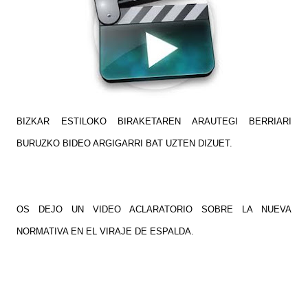
BIZKAR ESTILOKO BIRAKETAREN ARAUTEGI BERRIARI
BURUZKO BIDEO ARGIGARRI BAT UZTEN DIZUET.
OS DEJO UN VIDEO ACLARATORIO SOBRE LA NUEVA
NORMATIVA EN EL VIRAJE DE ESPALDA.