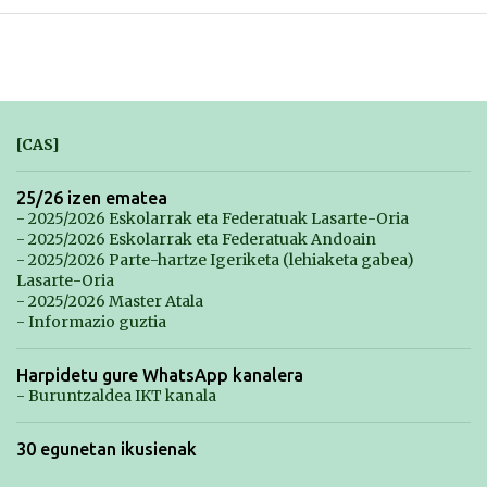
[CAS]
25/26 izen ematea
- 2025/2026 Eskolarrak eta Federatuak Lasarte-Oria
- 2025/2026 Eskolarrak eta Federatuak Andoain
- 2025/2026 Parte-hartze Igeriketa (lehiaketa gabea)
Lasarte-Oria
- 2025/2026 Master Atala
- Informazio guztia
Harpidetu gure WhatsApp kanalera
- Buruntzaldea IKT kanala
30 egunetan ikusienak