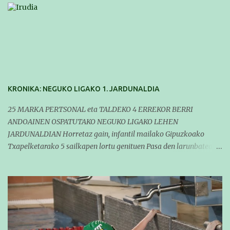
KRONIKA: NEGUKO LIGAKO 1. JARDUNALDIA
25 MARKA PERTSONAL eta TALDEKO 4 ERREKOR BERRI
ANDOAINEN OSPATUTAKO NEGUKO LIGAKO LEHEN
JARDUNALDIAN Horretaz gain, infantil mailako Gipuzkoako
Txapelketarako 5 sailkapen lortu genituen Pasa den larunbatean
taldeko igerilariak Andoaingo Allurralden izan ziren lehian,
denboraldiko eta Neguko Ligako lehen jardunaldian parte
hartzen. Bertan gure taldeko 16 igerilari aritu ziren. Denboraldiari
hasera ona eman zioten gue taldekideek. Ohikoa den bezela, garai
honetan entrenamendua da jardueraren funtsa eta hori alde
batera utzi gabe ekin zioten beti gogotsu hartzen duten