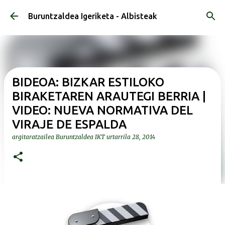
Saltatu eta joan eduki nagusira
Buruntzaldea Igeriketa - Albisteak
BIDEOA: BIZKAR ESTILOKO
BIRAKETAREN ARAUTEGI BERRIA |
VIDEO: NUEVA NORMATIVA DEL
VIRAJE DE ESPALDA
argitaratzailea
Buruntzaldea IKT
urtarrila 28, 2014