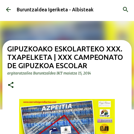
Saltatu eta joan eduki nagusira
Buruntzaldea Igeriketa - Albisteak
GIPUZKOAKO ESKOLARTEKO XXX.
TXAPELKETA | XXX CAMPEONATO
DE GIPUZKOA ESCOLAR
argitaratzailea
Buruntzaldea IKT
maiatza 15, 2014