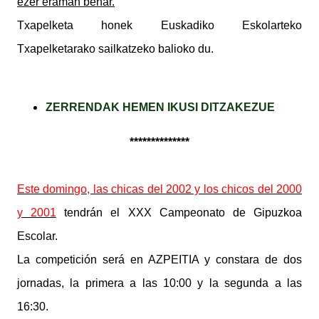
ezer eraman behar.
Txapelketa honek Euskadiko Eskolarteko
Txapelketarako sailkatzeko balioko du.
ZERRENDAK HEMEN IKUSI DITZAKEZUE
**************
Este domingo, las chicas del 2002 y los chicos del 2000
y 2001
tendrán el XXX Campeonato de Gipuzkoa
Escolar.
La competición será en AZPEITIA y constara de dos
jornadas, la primera a las 10:00 y la segunda a las
16:30.