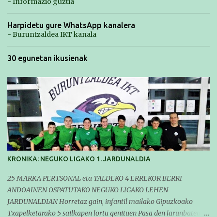
- Informazio guztia
Harpidetu gure WhatsApp kanalera
- Buruntzaldea IKT kanala
30 egunetan ikusienak
KRONIKA: NEGUKO LIGAKO 1. JARDUNALDIA
25 MARKA PERTSONAL eta TALDEKO 4 ERREKOR BERRI
ANDOAINEN OSPATUTAKO NEGUKO LIGAKO LEHEN
JARDUNALDIAN Horretaz gain, infantil mailako Gipuzkoako
Txapelketarako 5 sailkapen lortu genituen Pasa den larunbatean