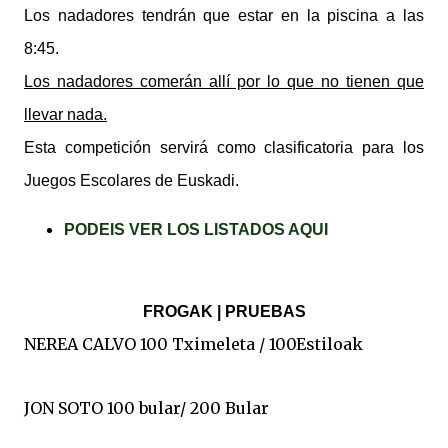
Los nadadores tendrán que estar en la piscina a las
8:45.
Los nadadores comerán allí por lo que no tienen que
llevar nada.
Esta competición servirá como clasificatoria para los
Juegos Escolares de Euskadi.
PODEIS VER LOS LISTADOS AQUI
FROGAK | PRUEBAS
NEREA CALVO 100 Tximeleta / 100Estiloak
JON SOTO 100 bular/ 200 Bular