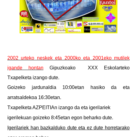
2002 urteko neskek eta 2000ko eta 2001eko mutilek
igande hontan
Gipuzkoako XXX Eskolarteko
Txapelketa izango dute.
Goizeko jardunaldia 10:00etan hasiko da eta
arratsaldekoa 16:30etan.
Txapelketa AZPEITIAn izango da eta igerilariek
igerilekuan goizeko 8:45etan egon beharko dute.
Igerilariek han bazkalduko dute eta ez dute horretarako