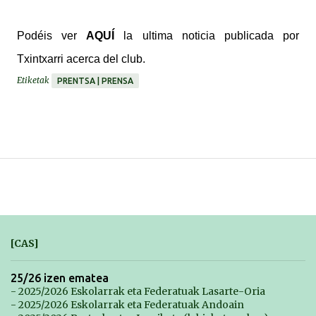
Podéis
ver
AQUÍ
la ultima noticia publicada por
Txintxarri acerca del club.
Etiketak
PRENTSA | PRENSA
[CAS]
25/26 izen ematea
- 2025/2026 Eskolarrak eta Federatuak Lasarte-Oria
- 2025/2026 Eskolarrak eta Federatuak Andoain