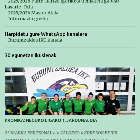
- 2025/2026 Parte-hartze Igeriketa (lehiaketa gabea)
Lasarte-Oria
- 2025/2026 Master Atala
- Informazio guztia
Harpidetu gure WhatsApp kanalera
- Buruntzaldea IKT kanala
30 egunetan ikusienak
KRONIKA: NEGUKO LIGAKO 1. JARDUNALDIA
25 MARKA PERTSONAL eta TALDEKO 4 ERREKOR BERRI