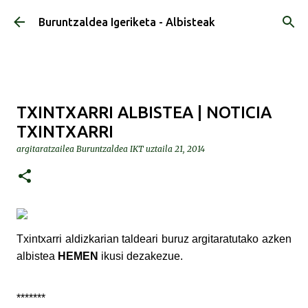
Saltatu eta joan eduki nagusira
Buruntzaldea Igeriketa - Albisteak
TXINTXARRI ALBISTEA | NOTICIA
TXINTXARRI
argitaratzailea
Buruntzaldea IKT
uztaila 21, 2014
Txintxarri aldizkarian taldeari buruz argitaratutako azken
albistea
HEMEN
ikusi dezakezue.
*******