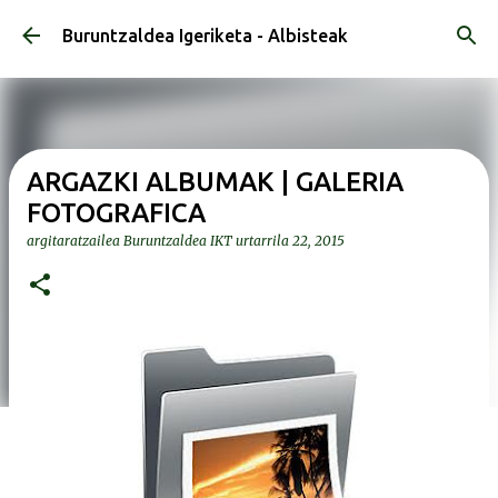
Saltatu eta joan eduki nagusira
Buruntzaldea Igeriketa - Albisteak
ARGAZKI ALBUMAK | GALERIA
FOTOGRAFICA
argitaratzailea
Buruntzaldea IKT
urtarrila 22, 2015