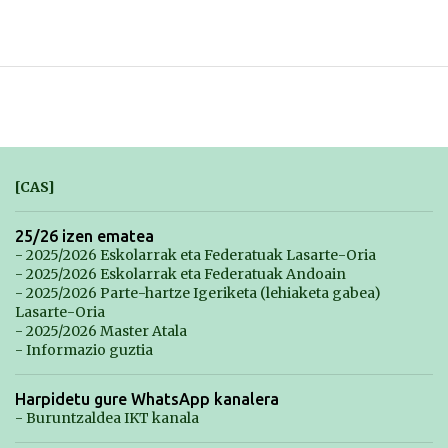
[CAS]
25/26 izen ematea
- 2025/2026 Eskolarrak eta Federatuak Lasarte-Oria
- 2025/2026 Eskolarrak eta Federatuak Andoain
- 2025/2026 Parte-hartze Igeriketa (lehiaketa gabea)
Lasarte-Oria
- 2025/2026 Master Atala
- Informazio guztia
Harpidetu gure WhatsApp kanalera
- Buruntzaldea IKT kanala