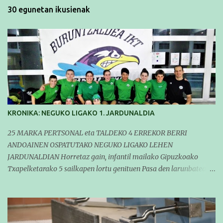
30 egunetan ikusienak
KRONIKA: NEGUKO LIGAKO 1. JARDUNALDIA
25 MARKA PERTSONAL eta TALDEKO 4 ERREKOR BERRI
ANDOAINEN OSPATUTAKO NEGUKO LIGAKO LEHEN
JARDUNALDIAN Horretaz gain, infantil mailako Gipuzkoako
Txapelketarako 5 sailkapen lortu genituen Pasa den larunbatean
taldeko igerilariak Andoaingo Allurralden izan ziren lehian,
denboraldiko eta Neguko Ligako lehen jardunaldian parte
hartzen. Bertan gure taldeko 16 igerilari aritu ziren. Denboraldiari
hasera ona eman zioten gue taldekideek. Ohikoa den bezela, garai