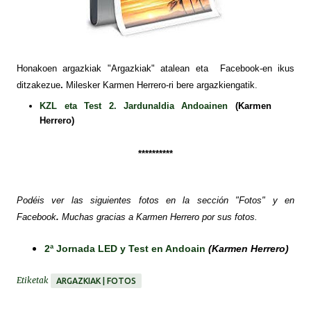
Honakoen argazkiak "Argazkiak" atalean eta Facebook-en ikus
ditzakezue
.
Milesker Karmen Herrero-ri bere argazkiengatik.
KZL eta Test 2. Jardunaldia Andoainen
(Karmen
Herrero)
**********
Podéis ver las siguientes fotos
en la sección "Fotos" y en
Facebook
.
Muchas gracias a Karmen Herrero por sus fotos.
2ª Jornada LED y Test en Andoain
(Karmen Herrero)
Etiketak
ARGAZKIAK | FOTOS