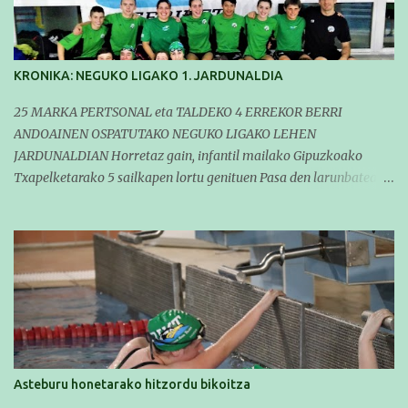
KRONIKA: NEGUKO LIGAKO 1. JARDUNALDIA
25 MARKA PERTSONAL eta TALDEKO 4 ERREKOR BERRI
ANDOAINEN OSPATUTAKO NEGUKO LIGAKO LEHEN
JARDUNALDIAN Horretaz gain, infantil mailako Gipuzkoako
Txapelketarako 5 sailkapen lortu genituen Pasa den larunbatean
taldeko igerilariak Andoaingo Allurralden izan ziren lehian,
denboraldiko eta Neguko Ligako lehen jardunaldian parte
hartzen. Bertan gure taldeko 16 igerilari aritu ziren. Denboraldiari
hasera ona eman zioten gue taldekideek. Ohikoa den bezela, garai
honetan entrenamendua da jardueraren funtsa eta hori alde
batera utzi gabe ekin zioten beti gogotsu hartzen duten
denboraldiko lehen jardunaldiari. Entrenamenduan buru belarri
sartuta gauden arren, gure taldekideek marka pertsonal ugari
egitea lortu zuten (25) eta zenbait taldeko errekor berri erdiestea
Asteburu honetarako hitzordu bikoitza
ere bai (4). Balantze polita lehen jardunaldirako. Horretaz gain,