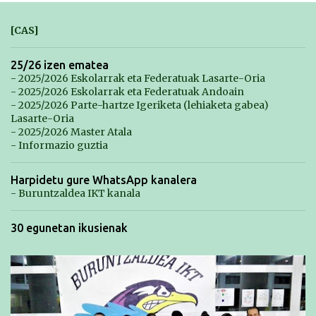
[CAS]
25/26 izen ematea
- 2025/2026 Eskolarrak eta Federatuak Lasarte-Oria
- 2025/2026 Eskolarrak eta Federatuak Andoain
- 2025/2026 Parte-hartze Igeriketa (lehiaketa gabea)
Lasarte-Oria
- 2025/2026 Master Atala
- Informazio guztia
Harpidetu gure WhatsApp kanalera
- Buruntzaldea IKT kanala
30 egunetan ikusienak