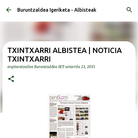
Saltatu eta joan eduki nagusira
Buruntzaldea Igeriketa - Albisteak
TXINTXARRI ALBISTEA | NOTICIA
TXINTXARRI
argitaratzailea
Buruntzaldea IKT
urtarrila 23, 2015