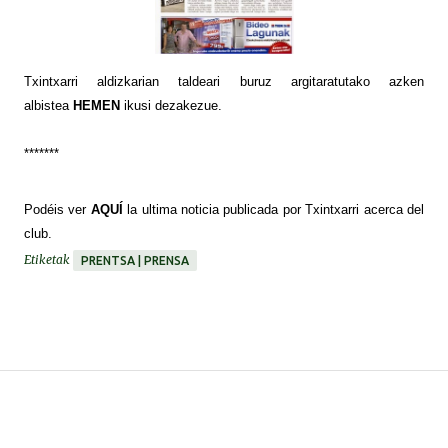
Txintxarri aldizkarian taldeari buruz argitaratutako azken
albistea
HEMEN
ikusi dezakezue.
*******
Podéis
ver
AQUÍ
la ultima noticia publicada por Txintxarri acerca del
club.
Etiketak
PRENTSA | PRENSA