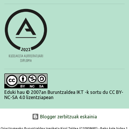
da denboraldia, baina lanean jarraituko dugu azken txanpan
dauden horiekin, norberak bere helburu pertsonalak lor ditzan.
BRNPWR!
Eduki hau © 2007an Buruntzaldea IKT -k sortu du CC BY-
NC-SA 4.0 lizentziapean
Blogger zerbitzuak eskainia
Oria-Urumeako Buruntzaldea Igeriketa Kirol Taldea (G20958682) - Beko kale bidea 1,