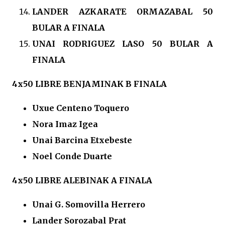
LANDER AZKARATE ORMAZABAL 50
BULAR A FINALA
UNAI RODRIGUEZ LASO 50 BULAR A
FINALA
4x50 LIBRE BENJAMINAK B FINALA
Uxue Centeno Toquero
Nora Imaz Igea
Unai Barcina Etxebeste
Noel Conde Duarte
4x50 LIBRE ALEBINAK A FINALA
Unai G. Somovilla Herrero
Lander Sorozabal Prat