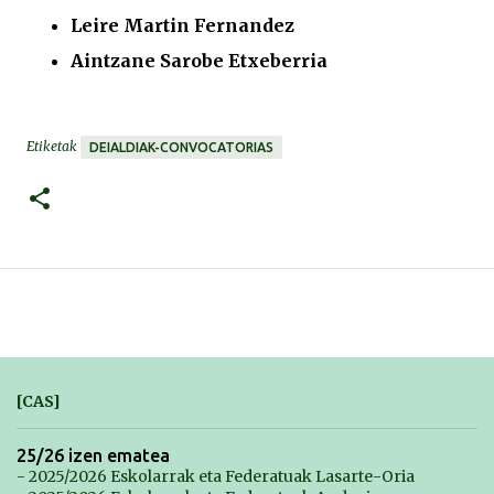
Leire Martin Fernandez
Aintzane Sarobe Etxeberria
Etiketak
DEIALDIAK-CONVOCATORIAS
[CAS]
25/26 izen ematea
- 2025/2026 Eskolarrak eta Federatuak Lasarte-Oria