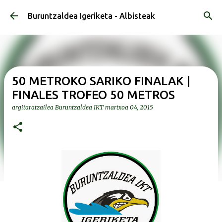
Saltatu eta joan eduki nagusira
Buruntzaldea Igeriketa - Albisteak
50 METROKO SARIKO FINALAK |
FINALES TROFEO 50 METROS
argitaratzailea
Buruntzaldea IKT
martxoa 04, 2015