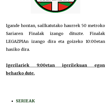
Igande hontan, sailkatutako haurrek 50 metroko
Sariaren Finalak izango dituzte. Finalak
LEGAZPIAn izango dira eta goizeko 10:00etan
hasiko dira.
Igerilariek 9:00etan igerilekuan egon
beharko dute.
SERIEAK