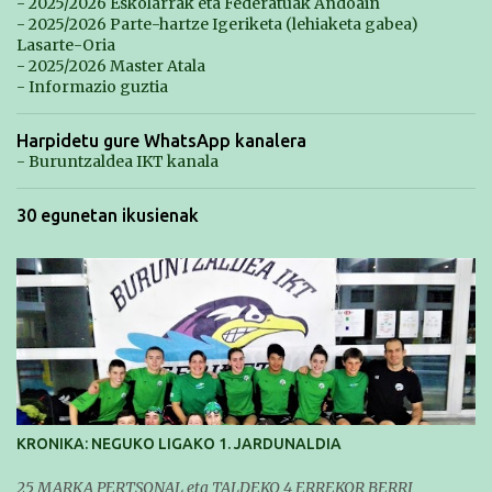
- 2025/2026 Eskolarrak eta Federatuak Andoain
- 2025/2026 Parte-hartze Igeriketa (lehiaketa gabea)
Lasarte-Oria
- 2025/2026 Master Atala
- Informazio guztia
Harpidetu gure WhatsApp kanalera
- Buruntzaldea IKT kanala
30 egunetan ikusienak
KRONIKA: NEGUKO LIGAKO 1. JARDUNALDIA
25 MARKA PERTSONAL eta TALDEKO 4 ERREKOR BERRI