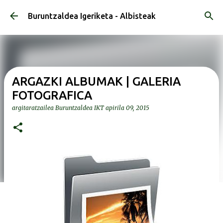
Saltatu eta joan eduki nagusira
Buruntzaldea Igeriketa - Albisteak
ARGAZKI ALBUMAK | GALERIA
FOTOGRAFICA
argitaratzailea
Buruntzaldea IKT
apirila 09, 2015