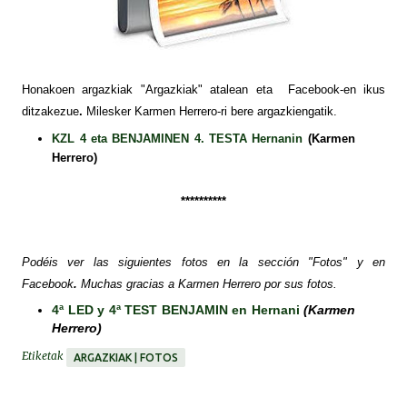
Honakoen argazkiak "Argazkiak" atalean eta Facebook-en ikus
ditzakezue
.
Milesker Karmen Herrero-ri bere argazkiengatik.
KZL 4 eta BENJAMINEN 4. TESTA Hernanin
(Karmen
Herrero)
**********
Podéis ver las siguientes fotos
en la sección "Fotos" y en
Facebook
.
Muchas gracias a Karmen Herrero por sus fotos.
4ª LED y 4ª TEST BENJAMIN en Hernani
(Karmen
Herrero)
Etiketak
ARGAZKIAK | FOTOS