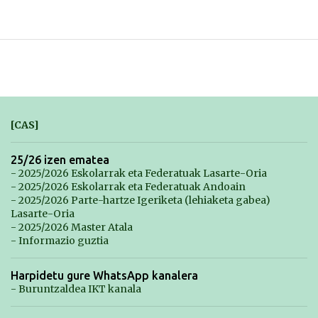
[CAS]
25/26 izen ematea
- 2025/2026 Eskolarrak eta Federatuak Lasarte-Oria
- 2025/2026 Eskolarrak eta Federatuak Andoain
- 2025/2026 Parte-hartze Igeriketa (lehiaketa gabea)
Lasarte-Oria
- 2025/2026 Master Atala
- Informazio guztia
Harpidetu gure WhatsApp kanalera
- Buruntzaldea IKT kanala