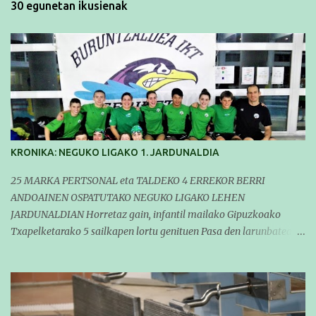
30 egunetan ikusienak
KRONIKA: NEGUKO LIGAKO 1. JARDUNALDIA
25 MARKA PERTSONAL eta TALDEKO 4 ERREKOR BERRI
ANDOAINEN OSPATUTAKO NEGUKO LIGAKO LEHEN
JARDUNALDIAN Horretaz gain, infantil mailako Gipuzkoako
Txapelketarako 5 sailkapen lortu genituen Pasa den larunbatean
taldeko igerilariak Andoaingo Allurralden izan ziren lehian,
denboraldiko eta Neguko Ligako lehen jardunaldian parte
hartzen. Bertan gure taldeko 16 igerilari aritu ziren. Denboraldiari
hasera ona eman zioten gue taldekideek. Ohikoa den bezela, garai
honetan entrenamendua da jardueraren funtsa eta hori alde