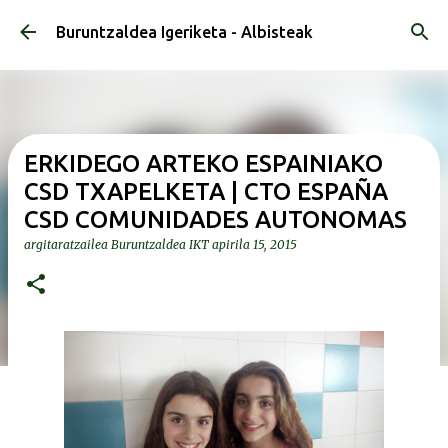
Saltatu eta joan eduki nagusira
Buruntzaldea Igeriketa - Albisteak
ERKIDEGO ARTEKO ESPAINIAKO
CSD TXAPELKETA | CTO ESPAÑA
CSD COMUNIDADES AUTONOMAS
argitaratzailea
Buruntzaldea IKT
apirila 15, 2015