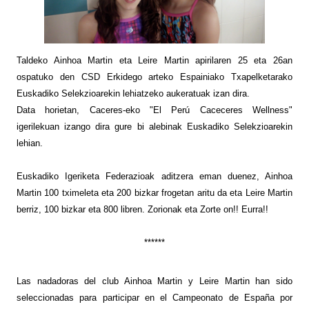
Taldeko Ainhoa Martin eta Leire Martin apirilaren 25 eta 26an
ospatuko den CSD Erkidego arteko Espainiako Txapelketarako
Euskadiko Selekzioarekin lehiatzeko aukeratuak izan dira.
Data horietan, Caceres-eko "El Perú Caceceres Wellness"
igerilekuan izango dira gure bi alebinak Euskadiko Selekzioarekin
lehian.
Euskadiko Igeriketa Federazioak aditzera eman duenez, Ainhoa
Martin 100 tximeleta eta 200 bizkar frogetan aritu da eta Leire Martin
berriz, 100 bizkar eta 800 libren. Zorionak eta Zorte on!! Eurra!!
******
Las nadadoras del club Ainhoa Martin y Leire Martin han sido
seleccionadas para participar en el Campeonato de España por