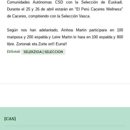
Comunidades Autónomas CSD con la Selección de Euskadi.
Durante el 25 y 26 de abril estarán en "El Perú Caceres Wellness"
de Caceres, compitiendo con la Selección Vasca.
Según nos han adelantado, Ainhoa Martin participara en 100
mariposa y 200 espalda y Leire Martin lo hara en 100 espalda y 800
libre. Zorionak eta Zorte on!! Eurra!!
Etiketak
SELEKZIOA | SELECCION
[CAS]