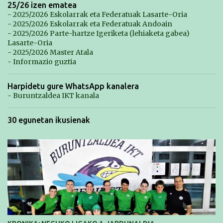
25/26 izen ematea
- 2025/2026 Eskolarrak eta Federatuak Lasarte-Oria
- 2025/2026 Eskolarrak eta Federatuak Andoain
- 2025/2026 Parte-hartze Igeriketa (lehiaketa gabea)
Lasarte-Oria
- 2025/2026 Master Atala
- Informazio guztia
Harpidetu gure WhatsApp kanalera
- Buruntzaldea IKT kanala
30 egunetan ikusienak