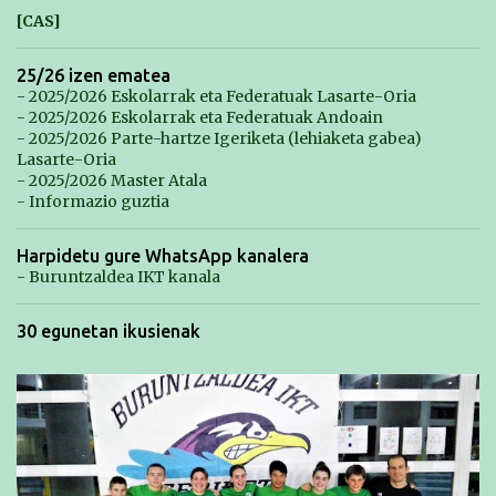
[CAS]
25/26 izen ematea
- 2025/2026 Eskolarrak eta Federatuak Lasarte-Oria
- 2025/2026 Eskolarrak eta Federatuak Andoain
- 2025/2026 Parte-hartze Igeriketa (lehiaketa gabea)
Lasarte-Oria
- 2025/2026 Master Atala
- Informazio guztia
Harpidetu gure WhatsApp kanalera
- Buruntzaldea IKT kanala
30 egunetan ikusienak