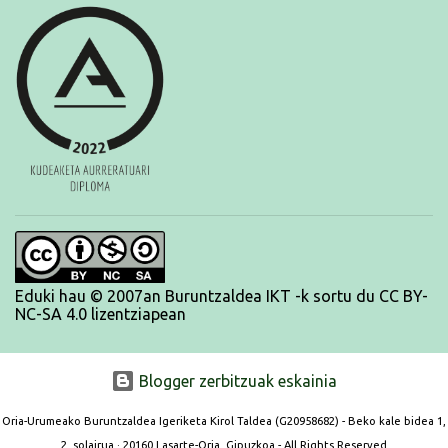
dauden horiekin, norberak bere helburu pertsonalak lor ditzan.
BRNPWR!
Eduki hau © 2007an Buruntzaldea IKT -k sortu du CC BY-
NC-SA 4.0 lizentziapean
Blogger zerbitzuak eskainia
Oria-Urumeako Buruntzaldea Igeriketa Kirol Taldea (G20958682) - Beko kale bidea 1,
2. solairua · 20160 Lasarte-Oria, Gipuzkoa - All Rights Reserved