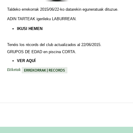
Taldeko errekorrak 2015/06/22-ko datarekin eguneratuak dituzue.
ADIN TARTEAK igerileku LABURREAN.
IKUSI HEMEN
Tenéis
los
récords
del club actualizados al 22/06/2015.
GRUPOS DE EDAD en piscina CORTA.
VER
AQUÍ
Etiketak
ERREKORRAK | RECORDS