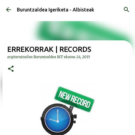
Saltatu eta joan eduki nagusira
Buruntzaldea Igeriketa - Albisteak
ERREKORRAK | RECORDS
argitaratzailea
Buruntzaldea IKT
ekaina 24, 2015