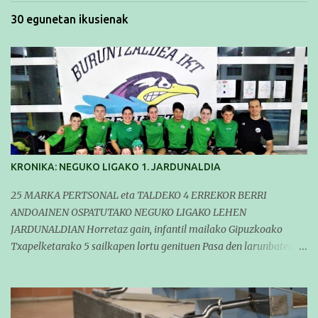
30 egunetan ikusienak
KRONIKA: NEGUKO LIGAKO 1. JARDUNALDIA
25 MARKA PERTSONAL eta TALDEKO 4 ERREKOR BERRI
ANDOAINEN OSPATUTAKO NEGUKO LIGAKO LEHEN
JARDUNALDIAN Horretaz gain, infantil mailako Gipuzkoako
Txapelketarako 5 sailkapen lortu genituen Pasa den larunbatean
taldeko igerilariak Andoaingo Allurralden izan ziren lehian,
denboraldiko eta Neguko Ligako lehen jardunaldian parte
hartzen. Bertan gure taldeko 16 igerilari aritu ziren. Denboraldiari
hasera ona eman zioten gue taldekideek. Ohikoa den bezela, garai