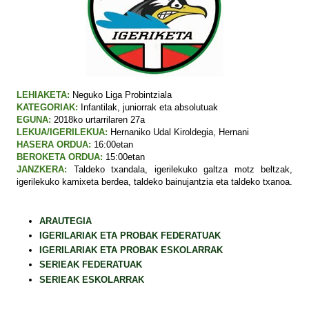
LEHIAKETA:
Neguko Liga Probintziala
KATEGORIAK:
Infantilak, juniorrak eta absolutuak
EGUNA:
2018ko urtarrilaren 27a
LEKUA/IGERILEKUA:
Hernaniko Udal Kiroldegia, Hernani
HASERA ORDUA:
16:00etan
BEROKETA ORDUA:
15:00etan
JANZKERA:
Taldeko txandala, igerilekuko galtza motz beltzak,
igerilekuko kamixeta berdea, taldeko bainujantzia eta taldeko txanoa.
ARAUTEGIA
IGERILARIAK ETA PROBAK FEDERATUAK
IGERILARIAK ETA PROBAK ESKOLARRAK
SERIEAK FEDERATUAK
SERIEAK ESKOLARRAK