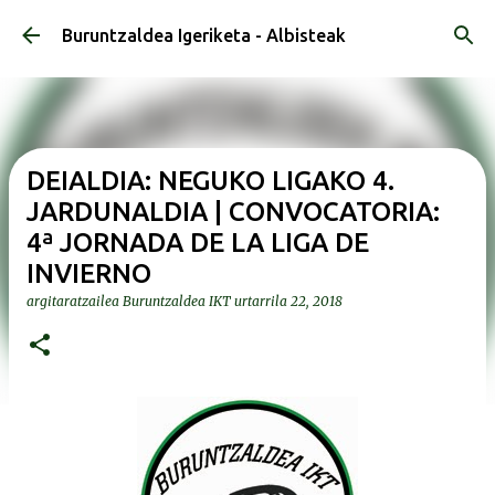
Saltatu eta joan eduki nagusira
Buruntzaldea Igeriketa - Albisteak
DEIALDIA: NEGUKO LIGAKO 4.
JARDUNALDIA | CONVOCATORIA:
4ª JORNADA DE LA LIGA DE
INVIERNO
argitaratzailea
Buruntzaldea IKT
urtarrila 22, 2018