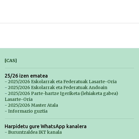
[CAS]
25/26 izen ematea
- 2025/2026 Eskolarrak eta Federatuak Lasarte-Oria
- 2025/2026 Eskolarrak eta Federatuak Andoain
- 2025/2026 Parte-hartze Igeriketa (lehiaketa gabea)
Lasarte-Oria
- 2025/2026 Master Atala
- Informazio guztia
Harpidetu gure WhatsApp kanalera
- Buruntzaldea IKT kanala