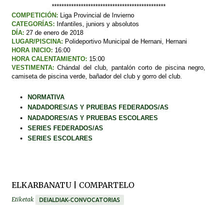
***********************************************
COMPETICIÓN
:
Liga Provincial de Invierno
CATEGORÍAS
:
Infantiles, juniors y absolutos
DÍA:
27 de enero de 2018
LUGAR/PISCINA:
Polideportivo Municipal de Hernani, Hernani
HORA INICIO:
16:00
HORA CALENTAMIENTO:
15:00
VESTIMENTA:
Chándal del club, pantalón corto de piscina negro,
camiseta de piscina verde, bañador del club y gorro del club.
NORMATIVA
NADADORES/AS Y PRUEBAS FEDERADOS/AS
NADADORES/AS Y PRUEBAS ESCOLARES
SERIES FEDERADOS/AS
SERIES ESCOLARES
ELKARBANATU | COMPARTELO
Etiketak
DEIALDIAK-CONVOCATORIAS