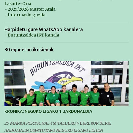
Lasarte-Oria
- 2025/2026 Master Atala
- Informazio guztia
Harpidetu gure WhatsApp kanalera
- Buruntzaldea IKT kanala
30 egunetan ikusienak
KRONIKA: NEGUKO LIGAKO 1. JARDUNALDIA
25 MARKA PERTSONAL eta TALDEKO 4 ERREKOR BERRI
ANDOAINEN OSPATUTAKO NEGUKO LIGAKO LEHEN