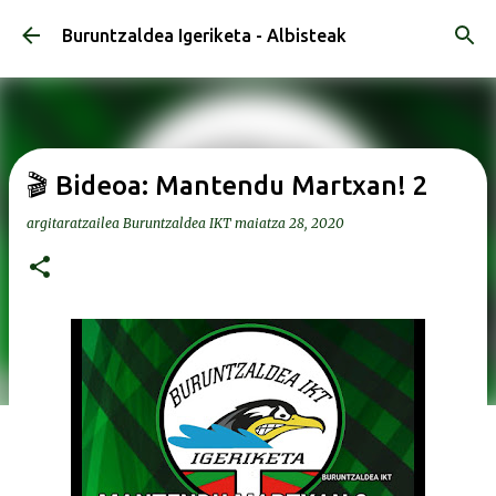
Saltatu eta joan eduki nagusira
Buruntzaldea Igeriketa - Albisteak
🎬 Bideoa: Mantendu Martxan! 2
argitaratzailea
Buruntzaldea IKT
maiatza 28, 2020