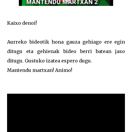
Kaixo denoi!
Aurreko bideotik hona gauza gehiago ere egin
ditugu eta gehienak bideo berri batean jaso
ditugu. Gustuko izatea espero dugu.
Mantendu martxan! Animo!