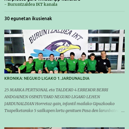
- Buruntzaldea IKT kanala
30 egunetan ikusienak
KRONIKA: NEGUKO LIGAKO 1. JARDUNALDIA
25 MARKA PERTSONAL eta TALDEKO 4 ERREKOR BERRI
ANDOAINEN OSPATUTAKO NEGUKO LIGAKO LEHEN
JARDUNALDIAN Horretaz gain, infantil mailako Gipuzkoako
Txapelketarako 5 sailkapen lortu genituen Pasa den larunbatean
taldeko igerilariak Andoaingo Allurralden izan ziren lehian,
denboraldiko eta Neguko Ligako lehen jardunaldian parte