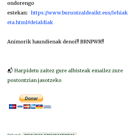
ondorengo
estekan:
https://www.buruntzaldeaikt.eus/lehiak
eta.html#deialdiak
Animorik haundienak denoi!! BRNPWR!!
📬
Harpidetu zaitez gure albisteak emailez zure
postontzian jasotzeko