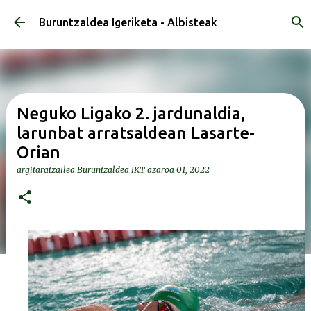
Saltatu eta joan eduki nagusira
Buruntzaldea Igeriketa - Albisteak
Neguko Ligako 2. jardunaldia,
larunbat arratsaldean Lasarte-
Orian
argitaratzailea
Buruntzaldea IKT
azaroa 01, 2022