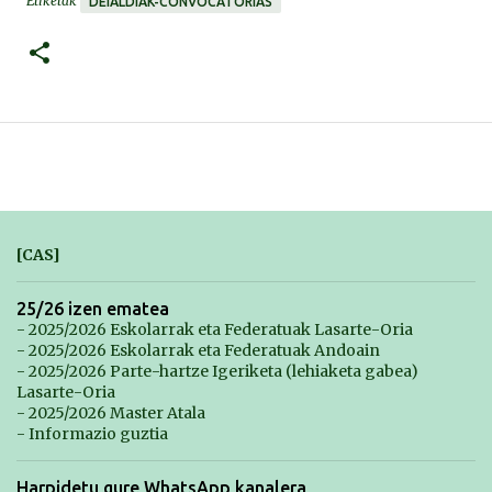
Etiketak
DEIALDIAK-CONVOCATORIAS
[CAS]
25/26 izen ematea
- 2025/2026 Eskolarrak eta Federatuak Lasarte-Oria
- 2025/2026 Eskolarrak eta Federatuak Andoain
- 2025/2026 Parte-hartze Igeriketa (lehiaketa gabea)
Lasarte-Oria
- 2025/2026 Master Atala
- Informazio guztia
Harpidetu gure WhatsApp kanalera