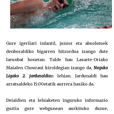
Gure igerilari infantil, junior eta absolutuek
denboraldiko bigarren hitzordua izango dute
larunbat honetan. Talde hau Lasarte-Oriako
Maialen Chouraut kiroldegian izango da,
Neguko
Ligako 2. jardunaldia
n lehian. Jardunaldi hau
arratsaldeko 15:00etatik aurrera hasiko da.
Deialdien eta lehiaketen inguruko informazio
guztia gure webgunean aurkituko duzue,