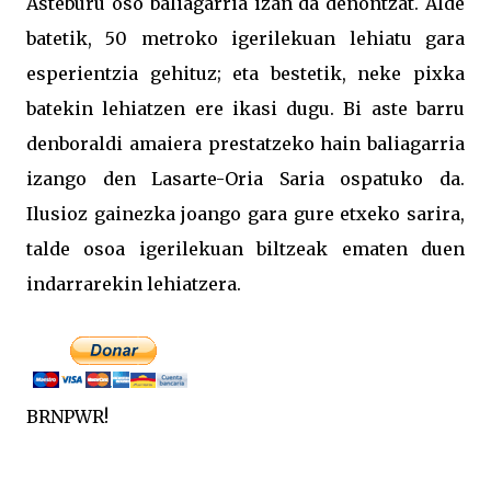
Asteburu oso baliagarria izan da denontzat. Alde
batetik, 50 metroko igerilekuan lehiatu gara
esperientzia gehituz; eta bestetik, neke pixka
batekin lehiatzen ere ikasi dugu. Bi aste barru
denboraldi amaiera prestatzeko hain baliagarria
izango den Lasarte-Oria Saria ospatuko da.
Ilusioz gainezka joango gara gure etxeko sarira,
talde osoa igerilekuan biltzeak ematen duen
indarrarekin lehiatzera.
BRNPWR!