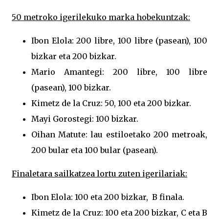
50 metroko igerilekuko marka hobekuntzak:
Ibon Elola: 200 libre, 100 libre (pasean), 100
bizkar eta 200 bizkar.
Mario Amantegi: 200 libre, 100 libre
(pasean), 100 bizkar.
Kimetz de la Cruz: 50, 100 eta 200 bizkar.
Mayi Gorostegi: 100 bizkar.
Oihan Matute: lau estiloetako 200 metroak,
200 bular eta 100 bular (pasean).
Finaletara sailkatzea lortu zuten igerilariak:
Ibon Elola: 100 eta 200 bizkar, B finala.
Kimetz de la Cruz: 100 eta 200 bizkar, C eta B