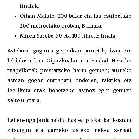
finalak.
Oihan Matute: 200 bular eta lau estiloetako
200 metroetako proban, B finala.
Miren Sarobe: 50 eta 100 libre, B finala.
Asteburu gogorra geneukan aurretik, izan ere
lehiaketa hau Gipuzkoako eta Euskal Herriko
txapelketak prestatzeko hartu genuen; aurreko
astean gogor entrenatu ondoren, taktika eta
igeriketa erak hobetzeko asmoz egin genuen
salto uretara.
Lehenengo jardunaldia hastea pixkat bat kostatu
zitzaigun eta aurreko asteko nekea zerbait