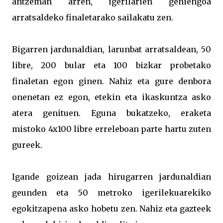
antzeman arren, igerilarien gehiengoa
arratsaldeko finaletarako sailakatu zen.
Bigarren jardunaldian, larunbat arratsaldean, 50
libre, 200 bular eta 100 bizkar probetako
finaletan egon ginen. Nahiz eta gure denbora
onenetan ez egon, etekin eta ikaskuntza asko
atera genituen. Eguna bukatzeko, eraketa
mistoko 4x100 libre erreleboan parte hartu zuten
gureek.
Igande goizean jada hirugarren jardunaldian
geunden eta 50 metroko igerilekuarekiko
egokitzapena asko hobetu zen. Nahiz eta gazteek