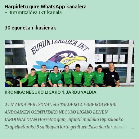
Harpidetu gure WhatsApp kanalera
- Buruntzaldea IKT kanala
30 egunetan ikusienak
KRONIKA: NEGUKO LIGAKO 1. JARDUNALDIA
25 MARKA PERTSONAL eta TALDEKO 4 ERREKOR BERRI
ANDOAINEN OSPATUTAKO NEGUKO LIGAKO LEHEN
JARDUNALDIAN Horretaz gain, infantil mailako Gipuzkoako
Txapelketarako 5 sailkapen lortu genituen Pasa den larunbatean
taldeko igerilariak Andoaingo Allurralden izan ziren lehian,