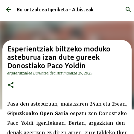
Saltatu eta joan eduki nagusira
Buruntzaldea Igeriketa - Albisteak
Esperientziak biltzeko moduko
asteburua izan dute gureek
Donostiako Paco Yoldin
argitaratzailea
Buruntzaldea IKT
maiatza 29, 2025
Pasa den asteburuan, maiatzaren 24an eta 25ean,
Gipuzkoako Open Saria
ospatu zen Donostiako
Paco Yoldi igerilekuan. Bertan, argazkian den-
denak agertzen ez diren arren, gure taldeko Iker