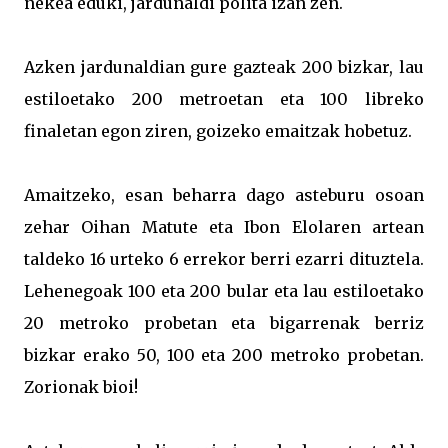
nekea eduki, jardunaldi polita izan zen.
Azken jardunaldian gure gazteak 200 bizkar, lau
estiloetako 200 metroetan eta 100 libreko
finaletan egon ziren, goizeko emaitzak hobetuz.
Amaitzeko, esan beharra dago asteburu osoan
zehar Oihan Matute eta Ibon Elolaren artean
taldeko 16 urteko 6 errekor berri ezarri dituztela.
Lehenegoak 100 eta 200 bular eta lau estiloetako
20 metroko probetan eta bigarrenak berriz
bizkar erako 50, 100 eta 200 metroko probetan.
Zorionak bioi!