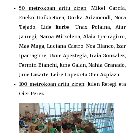
50 metrokoan aritu ziren
: Mikel García,
Eneko Goikoetxea, Gorka Arizmendi, Nora
Tejado, Lide Iturbe, Unax Polaina, Aiur
Jauregi, Naroa Mitxelena, Alaia Iparragirre,
Mae Muga, Luciana Castro, Noa Blanco, Izar
Iparragirre, Uxue Apeztegia, Iraia Gonzalez,
Fermin Bianchi, June Galan, Nahia Granado,
June Lasarte, Leire Lopez eta Oier Azpiazu.
100 metrokoan aritu ziren
: Julen Retegi eta
Oier Perez.