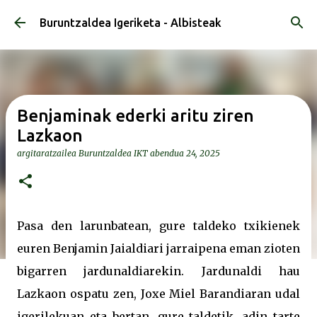
Saltatu eta joan eduki nagusira
Buruntzaldea Igeriketa - Albisteak
Benjaminak ederki aritu ziren
Lazkaon
argitaratzailea
Buruntzaldea IKT
abendua 24, 2025
Pasa den larunbatean, gure taldeko txikienek
euren Benjamin Jaialdiari jarraipena eman zioten
bigarren jardunaldiarekin. Jardunaldi hau
Lazkaon ospatu zen, Joxe Miel Barandiaran udal
igerilekuan eta bertan, gure taldetik, adin tarte