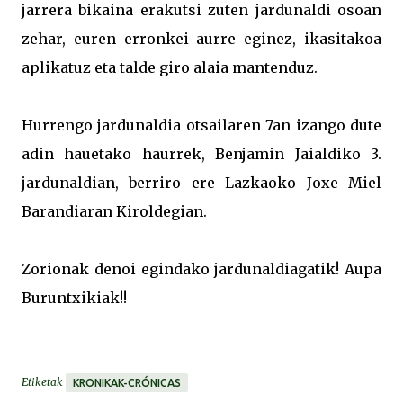
jarrera bikaina erakutsi zuten jardunaldi osoan
zehar, euren erronkei aurre eginez, ikasitakoa
aplikatuz eta talde giro alaia mantenduz.
Hurrengo jardunaldia otsailaren 7an izango dute
adin hauetako haurrek, Benjamin Jaialdiko 3.
jardunaldian, berriro ere Lazkaoko Joxe Miel
Barandiaran Kiroldegian.
Zorionak denoi egindako jardunaldiagatik! Aupa
Buruntxikiak!!
Etiketak
KRONIKAK-CRÓNICAS