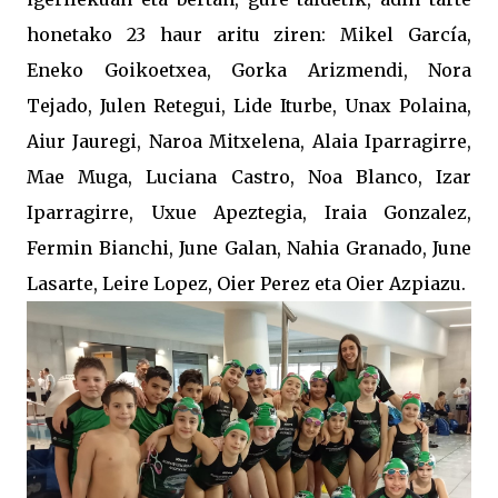
honetako 23 haur aritu ziren: Mikel García,
Eneko Goikoetxea, Gorka Arizmendi, Nora
Tejado, Julen Retegui, Lide Iturbe, Unax Polaina,
Aiur Jauregi, Naroa Mitxelena, Alaia Iparragirre,
Mae Muga, Luciana Castro, Noa Blanco, Izar
Iparragirre, Uxue Apeztegia, Iraia Gonzalez,
Fermin Bianchi, June Galan, Nahia Granado, June
Lasarte, Leire Lopez, Oier Perez eta Oier Azpiazu.