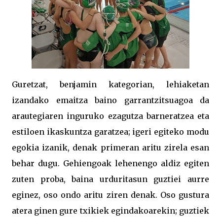
Guretzat, benjamin kategorian, lehiaketan
izandako emaitza baino garrantzitsuagoa da
arautegiaren inguruko ezagutza barneratzea eta
estiloen ikaskuntza garatzea; igeri egiteko modu
egokia izanik, denak primeran aritu zirela esan
behar dugu. Gehiengoak lehenengo aldiz egiten
zuten proba, baina urduritasun guztiei aurre
eginez, oso ondo aritu ziren denak. Oso gustura
atera ginen gure txikiek egindakoarekin; guztiek