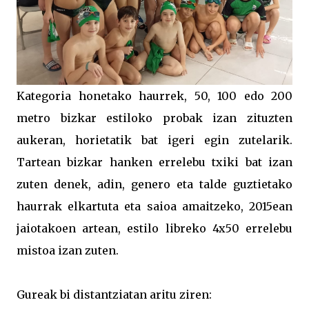
Kategoria honetako haurrek, 50, 100 edo 200
metro bizkar estiloko probak izan zituzten
aukeran, horietatik bat igeri egin zutelarik.
Tartean bizkar hanken errelebu txiki bat izan
zuten denek, adin, genero eta talde guztietako
haurrak elkartuta eta saioa amaitzeko, 2015ean
jaiotakoen artean, estilo libreko 4x50 errelebu
mistoa izan zuten.
Gureak bi distantziatan aritu ziren: