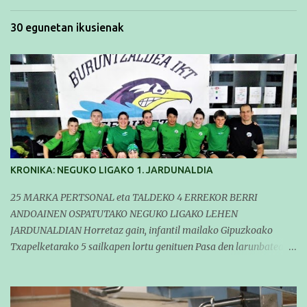
30 egunetan ikusienak
KRONIKA: NEGUKO LIGAKO 1. JARDUNALDIA
25 MARKA PERTSONAL eta TALDEKO 4 ERREKOR BERRI
ANDOAINEN OSPATUTAKO NEGUKO LIGAKO LEHEN
JARDUNALDIAN Horretaz gain, infantil mailako Gipuzkoako
Txapelketarako 5 sailkapen lortu genituen Pasa den larunbatean
taldeko igerilariak Andoaingo Allurralden izan ziren lehian,
denboraldiko eta Neguko Ligako lehen jardunaldian parte
hartzen. Bertan gure taldeko 16 igerilari aritu ziren. Denboraldiari