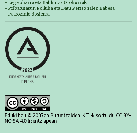
- Lege oharra eta Baldintza Orokorrak
- Pribatutasun Politika eta Datu Pertsonalen Babesa
- Patrozinio dosierra
Eduki hau © 2007an Buruntzaldea IKT -k sortu du CC BY-
NC-SA 4.0 lizentziapean