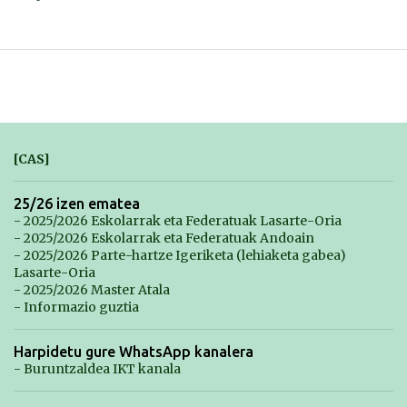
[CAS]
25/26 izen ematea
- 2025/2026 Eskolarrak eta Federatuak Lasarte-Oria
- 2025/2026 Eskolarrak eta Federatuak Andoain
- 2025/2026 Parte-hartze Igeriketa (lehiaketa gabea)
Lasarte-Oria
- 2025/2026 Master Atala
- Informazio guztia
Harpidetu gure WhatsApp kanalera
- Buruntzaldea IKT kanala