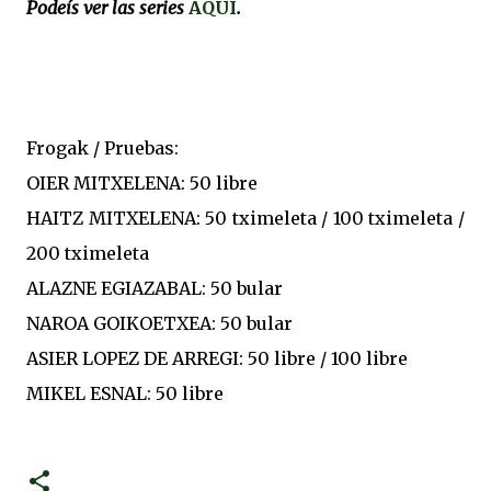
Podeís ver las series
AQUI
.
Frogak / Pruebas:
OIER MITXELENA: 50 libre
HAITZ MITXELENA: 50 tximeleta / 100 tximeleta /
200 tximeleta
ALAZNE EGIAZABAL: 50 bular
NAROA GOIKOETXEA: 50 bular
ASIER LOPEZ DE ARREGI: 50 libre / 100 libre
MIKEL ESNAL: 50 libre