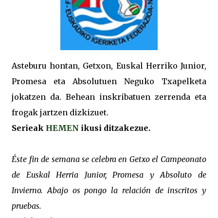
Asteburu hontan, Getxon, Euskal Herriko Junior,
Promesa eta Absolutuen Neguko Txapelketa
jokatzen da. Behean inskribatuen zerrenda eta
frogak jartzen dizkizuet.
Serieak
HEMEN
ikusi ditzakezue.
Éste fin de semana se celebra en Getxo el Campeonato
de Euskal Herria Junior, Promesa y Absoluto de
Invierno. Abajo os pongo la relación de inscritos y
pruebas.