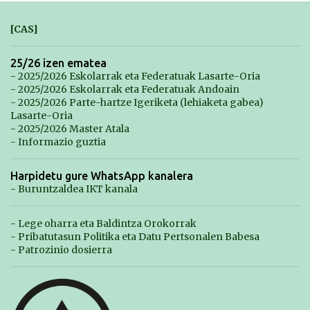
[CAS]
25/26 izen ematea
- 2025/2026 Eskolarrak eta Federatuak Lasarte-Oria
- 2025/2026 Eskolarrak eta Federatuak Andoain
- 2025/2026 Parte-hartze Igeriketa (lehiaketa gabea)
Lasarte-Oria
- 2025/2026 Master Atala
- Informazio guztia
Harpidetu gure WhatsApp kanalera
- Buruntzaldea IKT kanala
- Lege oharra eta Baldintza Orokorrak
- Pribatutasun Politika eta Datu Pertsonalen Babesa
- Patrozinio dosierra