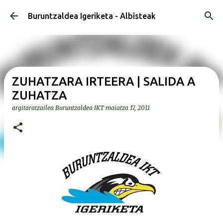
Saltatu eta joan eduki nagusira
Buruntzaldea Igeriketa - Albisteak
ZUHATZARA IRTEERA | SALIDA A
ZUHATZA
argitaratzailea
Buruntzaldea IKT
maiatza 17, 2011