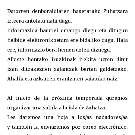
Datorren denboraldiaren haserarako Zuhatzara
irteera antolatu nahi dugu.
Informazioa haurrei emango diegu eta ditugun
helbide elektronikoetara ere bidaliko dugu. Hala
ere, informazio bera hemen uzten dizuegu.
Albiste hontako iruzkinak irekita uzten ditut
izan ditzakezuen zalantzak bertan galdetzeko.
Ahalik eta azkarren erantzuten saiatuko naiz.
Al inicio de la próxima temporada quremos
organizar una salida a la isla de Zuhatza.
Les daremos una hoja a los/as nadadores/as
y también la enviaremos por coreo electrónico.