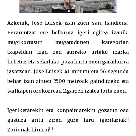
Azkenik, Jose Luisek izan zuen sari handiena.
Berarentzat ere helburua igeri egitea izanik,
mugikortasun mugatudunen kategorian
txapeldun izan zen aurreko urteko marka
hobetuz eta sekulako poza hartu zuen garaikurra
jasotzean. Jose Luisek 41 minutu eta 56 segundu
behar izan zituen 2500 metroak gainditzeko eta
sailkapen orokorrean 11garren izatea lortu zuen.
Igeriketarekin eta konpainiarekin gozatuz oso
gustura aritu ziren gure hiru igerilariak!!
Zorionak hiruroi!!!