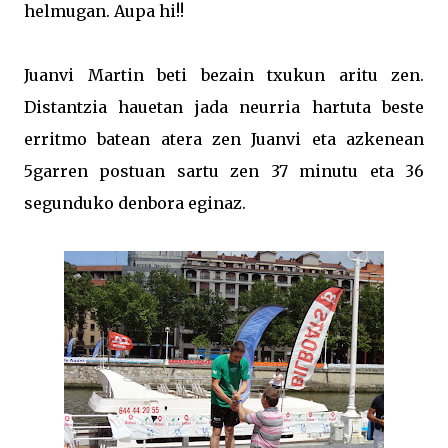
helmugan. Aupa hi!!
Juanvi Martin beti bezain txukun aritu zen.
Distantzia hauetan jada neurria hartuta beste
erritmo batean atera zen Juanvi eta azkenean
5garren postuan sartu zen 37 minutu eta 36
segunduko denbora eginaz.