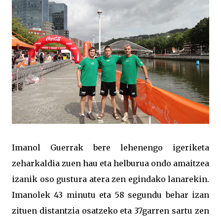
Imanol Guerrak bere lehenengo igeriketa
zeharkaldia zuen hau eta helburua ondo amaitzea
izanik oso gustura atera zen egindako lanarekin.
Imanolek 43 minutu eta 58 segundu behar izan
zituen distantzia osatzeko eta 37garren sartu zen