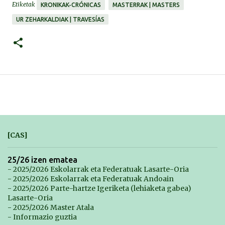
Etiketak
KRONIKAK-CRÓNICAS
MASTERRAK | MASTERS
UR ZEHARKALDIAK | TRAVESÍAS
[CAS]
25/26 izen ematea
- 2025/2026 Eskolarrak eta Federatuak Lasarte-Oria
- 2025/2026 Eskolarrak eta Federatuak Andoain
- 2025/2026 Parte-hartze Igeriketa (lehiaketa gabea)
Lasarte-Oria
- 2025/2026 Master Atala
- Informazio guztia