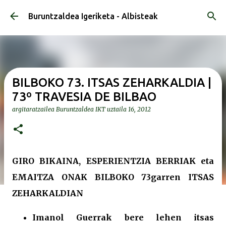
Saltatu eta joan eduki nagusira
Buruntzaldea Igeriketa - Albisteak
BILBOKO 73. ITSAS ZEHARKALDIA |
73º TRAVESIA DE BILBAO
argitaratzailea
Buruntzaldea IKT
uztaila 16, 2012
GIRO BIKAINA, ESPERIENTZIA BERRIAK eta
EMAITZA ONAK BILBOKO 73garren ITSAS
ZEHARKALDIAN
Imanol Guerrak bere lehen itsas