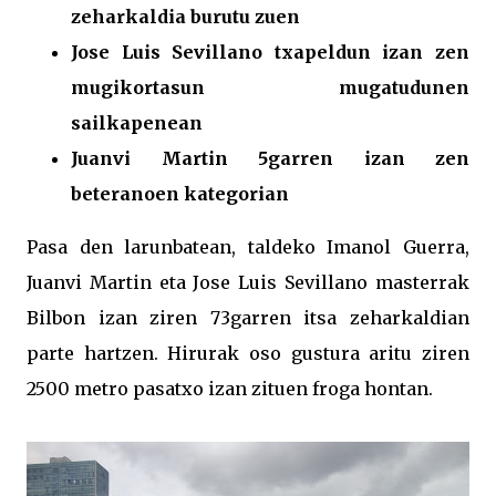
zeharkaldia burutu zuen
Jose Luis Sevillano txapeldun izan zen
mugikortasun mugatudunen
sailkapenean
Juanvi Martin 5garren izan zen
beteranoen kategorian
Pasa den larunbatean, taldeko Imanol Guerra,
Juanvi Martin eta Jose Luis Sevillano masterrak
Bilbon izan ziren 73garren itsa zeharkaldian
parte hartzen. Hirurak oso gustura aritu ziren
2500 metro pasatxo izan zituen froga hontan.