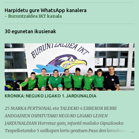
Harpidetu gure WhatsApp kanalera
- Buruntzaldea IKT kanala
30 egunetan ikusienak
KRONIKA: NEGUKO LIGAKO 1. JARDUNALDIA
25 MARKA PERTSONAL eta TALDEKO 4 ERREKOR BERRI
ANDOAINEN OSPATUTAKO NEGUKO LIGAKO LEHEN
JARDUNALDIAN Horretaz gain, infantil mailako Gipuzkoako
Txapelketarako 5 sailkapen lortu genituen Pasa den larunbatean
taldeko igerilariak Andoaingo Allurralden izan ziren lehian,