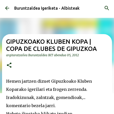
Saltatu eta joan eduki nagusira
Buruntzaldea Igeriketa - Albisteak
GIPUZKOAKO KLUBEN KOPA |
COPA DE CLUBES DE GIPUZKOA
argitaratzailea
Buruntzaldea IKT
abendua 05, 2012
Hemen jartzen dizuet Gipuzkoako Kluben
Koparako igerilari eta frogen zerrenda.
Iradokizunak, zalntzak, gomendioak,...
komentario bezela jarri.
Hobeto ikusteko klikatu irudian.