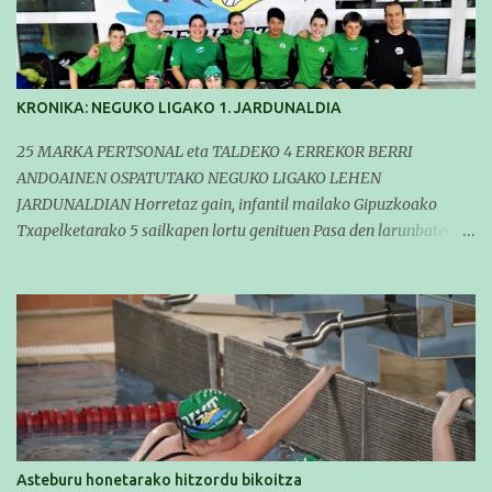
KRONIKA: NEGUKO LIGAKO 1. JARDUNALDIA
25 MARKA PERTSONAL eta TALDEKO 4 ERREKOR BERRI
ANDOAINEN OSPATUTAKO NEGUKO LIGAKO LEHEN
JARDUNALDIAN Horretaz gain, infantil mailako Gipuzkoako
Txapelketarako 5 sailkapen lortu genituen Pasa den larunbatean
taldeko igerilariak Andoaingo Allurralden izan ziren lehian,
denboraldiko eta Neguko Ligako lehen jardunaldian parte
hartzen. Bertan gure taldeko 16 igerilari aritu ziren. Denboraldiari
hasera ona eman zioten gue taldekideek. Ohikoa den bezela, garai
honetan entrenamendua da jardueraren funtsa eta hori alde
batera utzi gabe ekin zioten beti gogotsu hartzen duten
denboraldiko lehen jardunaldiari. Entrenamenduan buru belarri
sartuta gauden arren, gure taldekideek marka pertsonal ugari
egitea lortu zuten (25) eta zenbait taldeko errekor berri erdiestea
Asteburu honetarako hitzordu bikoitza