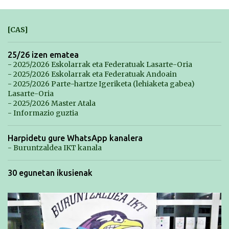
[CAS]
25/26 izen ematea
- 2025/2026 Eskolarrak eta Federatuak Lasarte-Oria
- 2025/2026 Eskolarrak eta Federatuak Andoain
- 2025/2026 Parte-hartze Igeriketa (lehiaketa gabea)
Lasarte-Oria
- 2025/2026 Master Atala
- Informazio guztia
Harpidetu gure WhatsApp kanalera
- Buruntzaldea IKT kanala
30 egunetan ikusienak