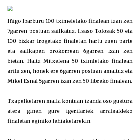
Iñigo Ibarburu 100 tximeletako finalean izan zen
7garren postuan sailkatuz. Itsaso Tolosak 50 eta
100 bizkar frogetako finaletan hartu zuen parte
eta sailkapen orokorrean 6garren izan zen
bietan. Haitz Mitxelena 50 tximletako finalean
aritu zen, honek ere 6garren postuan amaituz eta
Mikel Esnal 5garren izan zen 50 libreko finalean.
Txapelketaren maila kontuan izanda oso gustura
atera ginen gure igerilariek arratsaldeko
finaletan eginiko lehiaketarekin.