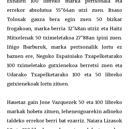
Esnalen 100 libreko marka pertsonala eta
errekor absolutua 55''64an utzi zuen. Itsaso
Tolosak gauza bera egin zuen 50 bizkar
frogakoan, marka berria 32''48an utziz eta Haitz
Mitxelenak 50 tximeletakoa 27''88an ipini zuen.
Iñigo Ibarburuk, marka pertsonalik lortu ez
bazuen ere, Neguko Espainiako Txapelketarako
100 tximeletako gutxienekoa berretsi zuen eta
Udarako Txapelketarako 100 eta 50 libreko
gutxienekoak lortu zituen.
Hauetaz gain Jone Vazquezek 50 eta 100 libreko
markak hobetu zituen, lehenengoarekin adineko
taldeko errekor berri bat ezarriz. Naiara Lizasok