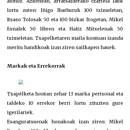
asmoz. Azkenean, arratsalderako txartela lauk
lortu zuten: Iñigo Ibarburuk 100 tximeletan,
Itsaso Tolosak 50 eta 100 bizkar frogetan, Mikel
Esnalek 50 libren eta Haitz Mitxelenak 50
tximeletan. Txapelketaren maila kontuan izanda
meritu handikoak izan ziren sailkapen hauek.
Markak eta Errekorrak
Txapèlketa hontan zehar 13 marka pertsonal eta
taldeko 10 errekor berri lortu zituzten gure
igerilariek.
Esanguratsuenak honakoak izan ziren: Mikel