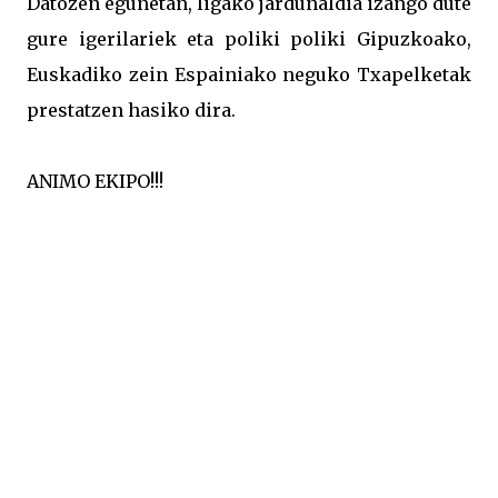
Datozen egunetan, ligako jardunaldia izango dute
gure igerilariek eta poliki poliki Gipuzkoako,
Euskadiko zein Espainiako neguko Txapelketak
prestatzen hasiko dira.
ANIMO EKIPO!!!