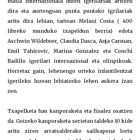
maila internazionala duten igerilariak aritzen
dira eta aurtengoan punta puntako igrilariak
aritu dira lehian, tartean Melani Costa ( 400
libreko munduko txapeldun berria) edota
Aschwin Wildeboer, Claudia Dasca, Anja Carman,
Emil Tahirovic, Marina Gonzalez eta Conchi
Badillo igerilari internazional eta olinpikoak.
Horretaz gain, lehenengo urteko infantilentzat
igerileku luzean lehiatzeko lehen aukera izan
zen.
Txapelketa hau kanporaketa eta finalez osatzen
da. Goizeko kanporaketa serietan taldeko 10 kide
aritu ziren arratsalderako sailkapena lortu