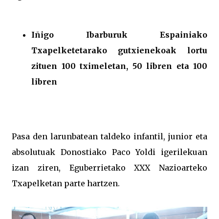
Iñigo Ibarburuk Espainiako
Txapelketetarako gutxienekoak lortu
zituen 100 tximeletan, 50 libren eta 100
libren
Pasa den larunbatean taldeko infantil, junior eta
absolutuak Donostiako Paco Yoldi igerilekuan
izan ziren, Eguberrietako XXX Nazioarteko
Txapelketan parte hartzen.