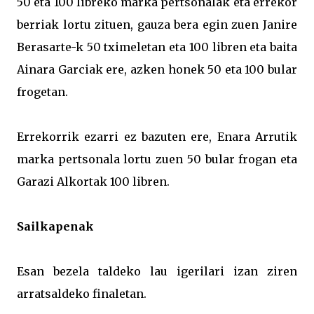
50 eta 100 libreko marka pertsonalak eta errekor
berriak lortu zituen, gauza bera egin zuen Janire
Berasarte-k 50 tximeletan eta 100 libren eta baita
Ainara Garciak ere, azken honek 50 eta 100 bular
frogetan.
Errekorrik ezarri ez bazuten ere, Enara Arrutik
marka pertsonala lortu zuen 50 bular frogan eta
Garazi Alkortak 100 libren.
Sailkapenak
Esan bezela taldeko lau igerilari izan ziren
arratsaldeko finaletan.