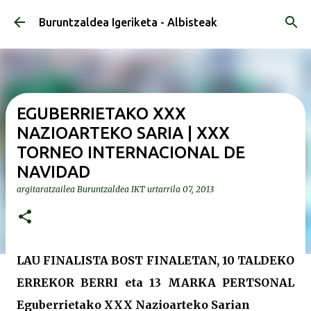
Saltatu eta joan eduki nagusira
Buruntzaldea Igeriketa - Albisteak
EGUBERRIETAKO XXX
NAZIOARTEKO SARIA | XXX
TORNEO INTERNACIONAL DE
NAVIDAD
argitaratzailea
Buruntzaldea IKT
urtarrila 07, 2013
LAU FINALISTA BOST FINALETAN, 10 TALDEKO
ERREKOR BERRI eta 13 MARKA PERTSONAL
Eguberrietako XXX Nazioarteko Sarian