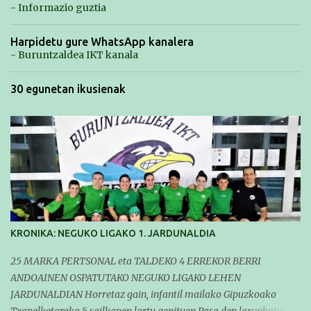
- Informazio guztia
Harpidetu gure WhatsApp kanalera
- Buruntzaldea IKT kanala
30 egunetan ikusienak
KRONIKA: NEGUKO LIGAKO 1. JARDUNALDIA
25 MARKA PERTSONAL eta TALDEKO 4 ERREKOR BERRI
ANDOAINEN OSPATUTAKO NEGUKO LIGAKO LEHEN
JARDUNALDIAN Horretaz gain, infantil mailako Gipuzkoako