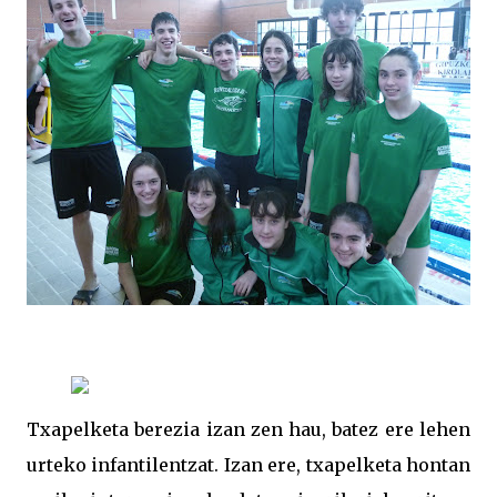
Txapelketa berezia izan zen hau, batez ere lehen
urteko infantilentzat. Izan ere, txapelketa hontan