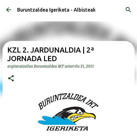
Saltatu eta joan eduki nagusira
Buruntzaldea Igeriketa - Albisteak
KZL 2. JARDUNALDIA | 2ª
JORNADA LED
argitaratzailea
Buruntzaldea IKT
urtarrila 15, 2013