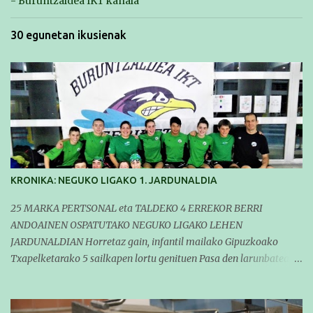
- Buruntzaldea IKT kanala
30 egunetan ikusienak
KRONIKA: NEGUKO LIGAKO 1. JARDUNALDIA
25 MARKA PERTSONAL eta TALDEKO 4 ERREKOR BERRI
ANDOAINEN OSPATUTAKO NEGUKO LIGAKO LEHEN
JARDUNALDIAN Horretaz gain, infantil mailako Gipuzkoako
Txapelketarako 5 sailkapen lortu genituen Pasa den larunbatean
taldeko igerilariak Andoaingo Allurralden izan ziren lehian,
denboraldiko eta Neguko Ligako lehen jardunaldian parte
hartzen. Bertan gure taldeko 16 igerilari aritu ziren. Denboraldiari