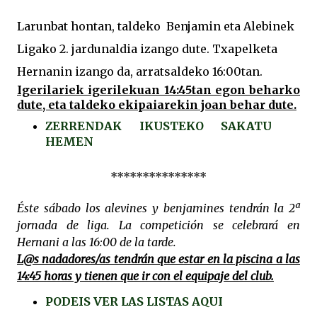
Larunbat hontan, taldeko Benjamin eta Alebinek
Ligako 2. jardunaldia izango dute. Txapelketa
Hernanin izango da, arratsaldeko 16:00tan.
Igerilariek igerilekuan 14:45tan egon beharko
dute, eta taldeko ekipaiarekin joan behar dute.
ZERRENDAK IKUSTEKO SAKATU
HEMEN
***************
Éste sábado los alevines y benjamines
tendrán
la 2ª
jornada de liga. La competición se celebrará en
Hernani a las 16:00 de la tarde.
L@s nadadores/as tendrán que estar en la piscina a las
14:45 horas y tienen que ir con el equipaje del club
.
PODEIS VER LAS LISTAS AQUI