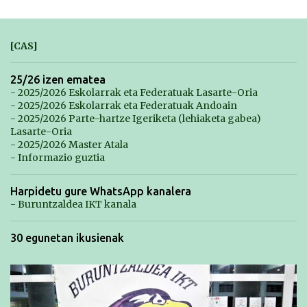
[CAS]
25/26 izen ematea
- 2025/2026 Eskolarrak eta Federatuak Lasarte-Oria
- 2025/2026 Eskolarrak eta Federatuak Andoain
- 2025/2026 Parte-hartze Igeriketa (lehiaketa gabea)
Lasarte-Oria
- 2025/2026 Master Atala
- Informazio guztia
Harpidetu gure WhatsApp kanalera
- Buruntzaldea IKT kanala
30 egunetan ikusienak