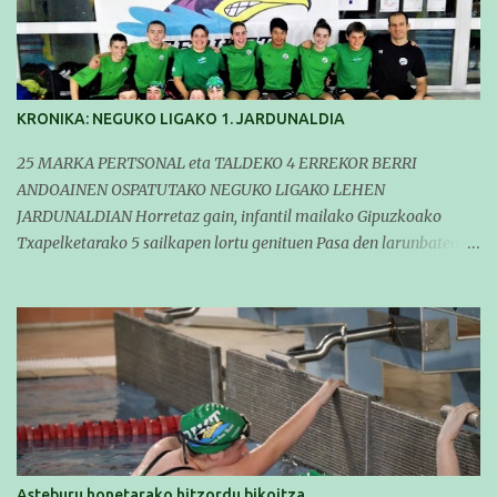
KRONIKA: NEGUKO LIGAKO 1. JARDUNALDIA
25 MARKA PERTSONAL eta TALDEKO 4 ERREKOR BERRI
ANDOAINEN OSPATUTAKO NEGUKO LIGAKO LEHEN
JARDUNALDIAN Horretaz gain, infantil mailako Gipuzkoako
Txapelketarako 5 sailkapen lortu genituen Pasa den larunbatean
taldeko igerilariak Andoaingo Allurralden izan ziren lehian,
denboraldiko eta Neguko Ligako lehen jardunaldian parte
hartzen. Bertan gure taldeko 16 igerilari aritu ziren. Denboraldiari
hasera ona eman zioten gue taldekideek. Ohikoa den bezela, garai
honetan entrenamendua da jardueraren funtsa eta hori alde
batera utzi gabe ekin zioten beti gogotsu hartzen duten
denboraldiko lehen jardunaldiari. Entrenamenduan buru belarri
sartuta gauden arren, gure taldekideek marka pertsonal ugari
egitea lortu zuten (25) eta zenbait taldeko errekor berri erdiestea
Asteburu honetarako hitzordu bikoitza