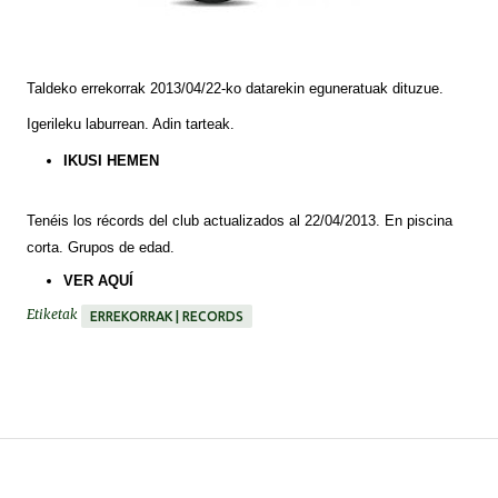
Taldeko errekorrak 2013/04/22-ko datarekin eguneratuak dituzue.
Igerileku laburrean. Adin tarteak.
IKUSI HEMEN
Tenéis
los
récords
del club actualizados al 22/04/2013. En piscina
corta. Grupos de edad.
VER
AQUÍ
Etiketak
ERREKORRAK | RECORDS