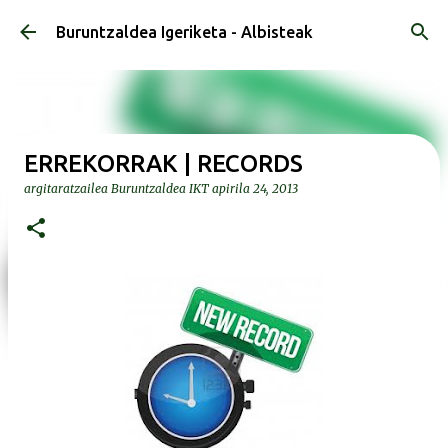
Saltatu eta joan eduki nagusira
Buruntzaldea Igeriketa - Albisteak
ERREKORRAK | RECORDS
argitaratzailea
Buruntzaldea IKT
apirila 24, 2013