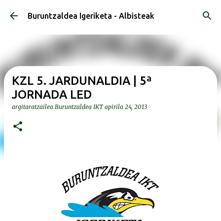
Saltatu eta joan eduki nagusira
Buruntzaldea Igeriketa - Albisteak
KZL 5. JARDUNALDIA | 5ª
JORNADA LED
argitaratzailea
Buruntzaldea IKT
apirila 24, 2013