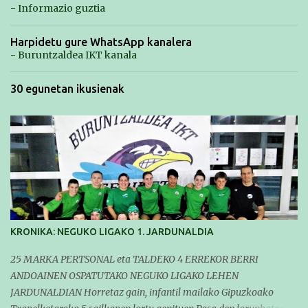
- Informazio guztia
Harpidetu gure WhatsApp kanalera
- Buruntzaldea IKT kanala
30 egunetan ikusienak
KRONIKA: NEGUKO LIGAKO 1. JARDUNALDIA
25 MARKA PERTSONAL eta TALDEKO 4 ERREKOR BERRI
ANDOAINEN OSPATUTAKO NEGUKO LIGAKO LEHEN
JARDUNALDIAN Horretaz gain, infantil mailako Gipuzkoako