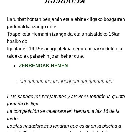
Larunbat hontan benjamin eta alebinek ligako bosgarren
jardunaldia izango dute.
Txapelketa Hernanin izango da eta arratsaldeko 16tan
hasiko da.
Igerilariek 14:45etan igerilekuan egon beharko dute eta
taldeko ekipaiarekin joan behar dute.
ZERRENDAK HEMEN
####################################
Este sábado los benjamines y alevines tendrán la quinta
jornada de liga.
La competición se celebrará en Hernani a las 16 de la
tarde.
Los/las nadadores/as tendrán que estar en la piscina a