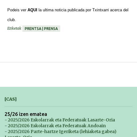
*******
Podeis ver
AQUI
la ultima noticia publicada por Txintxarri acerca del
club.
Etiketak
PRENTSA | PRENSA
[CAS]
25/26 izen ematea
- 2025/2026 Eskolarrak eta Federatuak Lasarte-Oria
- 2025/2026 Eskolarrak eta Federatuak Andoain
- 2025/2026 Parte-hartze Igeriketa (lehiaketa gabea)