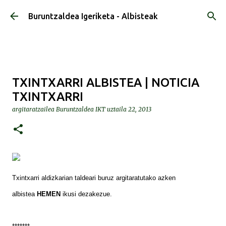
Saltatu eta joan eduki nagusira
Buruntzaldea Igeriketa - Albisteak
TXINTXARRI ALBISTEA | NOTICIA
TXINTXARRI
argitaratzailea
Buruntzaldea IKT
uztaila 22, 2013
Txintxarri aldizkarian taldeari buruz argitaratutako azken
albistea
HEMEN
ikusi dezakezue.