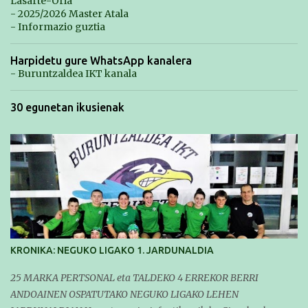
Lasarte-Oria
- 2025/2026 Master Atala
- Informazio guztia
Harpidetu gure WhatsApp kanalera
- Buruntzaldea IKT kanala
30 egunetan ikusienak
KRONIKA: NEGUKO LIGAKO 1. JARDUNALDIA
25 MARKA PERTSONAL eta TALDEKO 4 ERREKOR BERRI
ANDOAINEN OSPATUTAKO NEGUKO LIGAKO LEHEN