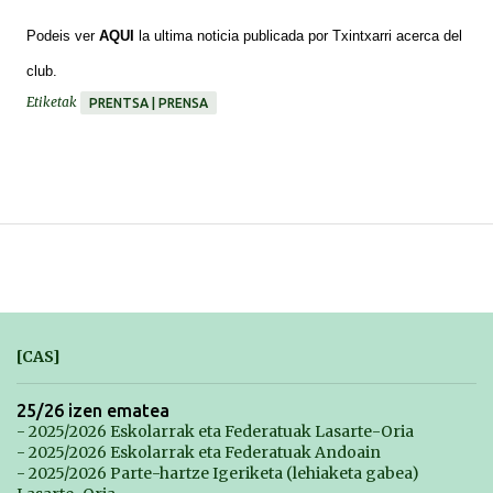
*******
Podeis ver
AQUI
la ultima noticia publicada por Txintxarri acerca del
club.
Etiketak
PRENTSA | PRENSA
[CAS]
25/26 izen ematea
- 2025/2026 Eskolarrak eta Federatuak Lasarte-Oria
- 2025/2026 Eskolarrak eta Federatuak Andoain
- 2025/2026 Parte-hartze Igeriketa (lehiaketa gabea)