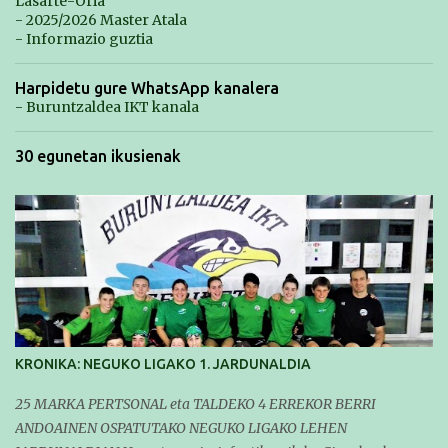
Lasarte-Oria
- 2025/2026 Master Atala
- Informazio guztia
Harpidetu gure WhatsApp kanalera
- Buruntzaldea IKT kanala
30 egunetan ikusienak
KRONIKA: NEGUKO LIGAKO 1. JARDUNALDIA
25 MARKA PERTSONAL eta TALDEKO 4 ERREKOR BERRI
ANDOAINEN OSPATUTAKO NEGUKO LIGAKO LEHEN