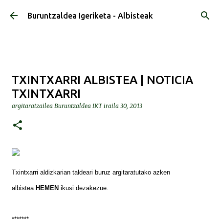
Saltatu eta joan eduki nagusira
Buruntzaldea Igeriketa - Albisteak
TXINTXARRI ALBISTEA | NOTICIA
TXINTXARRI
argitaratzailea
Buruntzaldea IKT
iraila 30, 2013
Txintxarri aldizkarian taldeari buruz argitaratutako azken
albistea
HEMEN
ikusi dezakezue.