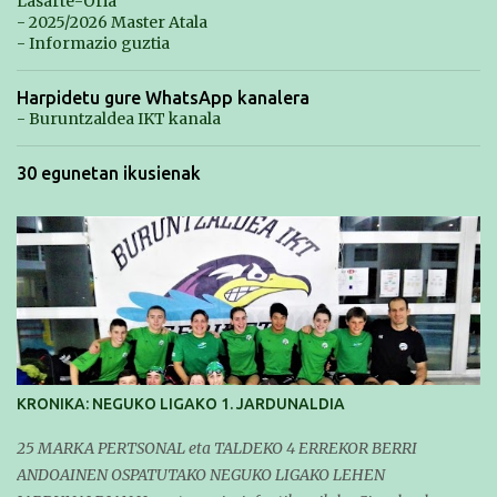
Lasarte-Oria
- 2025/2026 Master Atala
- Informazio guztia
Harpidetu gure WhatsApp kanalera
- Buruntzaldea IKT kanala
30 egunetan ikusienak
KRONIKA: NEGUKO LIGAKO 1. JARDUNALDIA
25 MARKA PERTSONAL eta TALDEKO 4 ERREKOR BERRI
ANDOAINEN OSPATUTAKO NEGUKO LIGAKO LEHEN