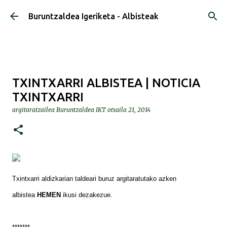
Saltatu eta joan eduki nagusira
Buruntzaldea Igeriketa - Albisteak
TXINTXARRI ALBISTEA | NOTICIA
TXINTXARRI
argitaratzailea
Buruntzaldea IKT
otsaila 21, 2014
Txintxarri aldizkarian taldeari buruz argitaratutako azken
albistea
HEMEN
ikusi dezakezue.