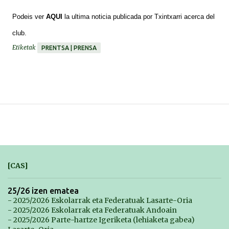
*******
Podeis ver
AQUI
la ultima noticia publicada por Txintxarri acerca del
club.
Etiketak
PRENTSA | PRENSA
[CAS]
25/26 izen ematea
- 2025/2026 Eskolarrak eta Federatuak Lasarte-Oria
- 2025/2026 Eskolarrak eta Federatuak Andoain
- 2025/2026 Parte-hartze Igeriketa (lehiaketa gabea)