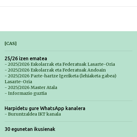
[CAS]
25/26 izen ematea
- 2025/2026 Eskolarrak eta Federatuak Lasarte-Oria
- 2025/2026 Eskolarrak eta Federatuak Andoain
- 2025/2026 Parte-hartze Igeriketa (lehiaketa gabea)
Lasarte-Oria
- 2025/2026 Master Atala
- Informazio guztia
Harpidetu gure WhatsApp kanalera
- Buruntzaldea IKT kanala
30 egunetan ikusienak