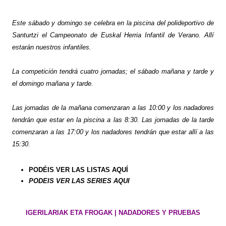
Este sábado y domingo se celebra en la piscina del polideportivo de
Santurtzi el Campeonato de Euskal Herria Infantil de Verano. Allí
estarán nuestros infantiles.
La competición tendrá cuatro jornadas; el sábado mañana y tarde y
el domingo mañana y tarde.
Las jornadas de la mañana comenzaran a las 10:00 y los nadadores
tendrán que estar en la piscina a las 8:30. Las jornadas de la tarde
comenzaran a las 17:00 y los nadadores tendrán que estar allí a las
15:30.
PODÉIS VER LAS LISTAS AQUÍ
PODEIS VER LAS SERIES AQUI
IGERILARIAK ETA FROGAK | NADADORES Y PRUEBAS