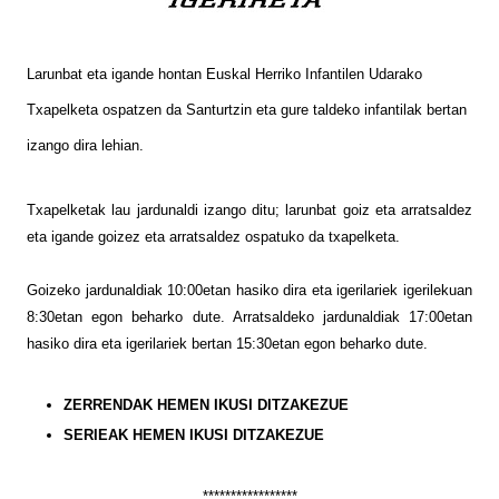
Larunbat eta igande hontan Euskal Herriko Infantilen Udarako
Txapelketa ospatzen da Santurtzin eta gure taldeko infantilak bertan
izango dira lehian.
Txapelketak lau jardunaldi izango ditu; larunbat goiz eta arratsaldez
eta igande goizez eta arratsaldez ospatuko da txapelketa.
Goizeko jardunaldiak 10:00etan hasiko dira eta igerilariek igerilekuan
8:30etan egon beharko dute. Arratsaldeko jardunaldiak 17:00etan
hasiko dira eta igerilariek bertan 15:30etan egon beharko dute.
ZERRENDAK HEMEN IKUSI DITZAKEZUE
SERIEAK HEMEN IKUSI DITZAKEZUE
*****************