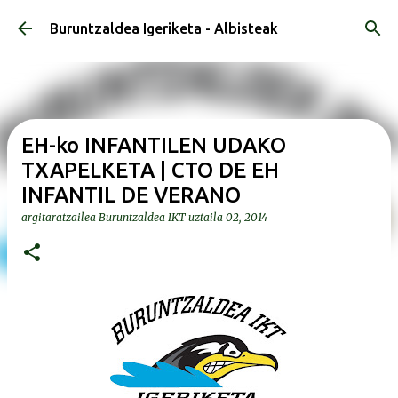
Saltatu eta joan eduki nagusira
Buruntzaldea Igeriketa - Albisteak
EH-ko INFANTILEN UDAKO
TXAPELKETA | CTO DE EH
INFANTIL DE VERANO
argitaratzailea
Buruntzaldea IKT
uztaila 02, 2014