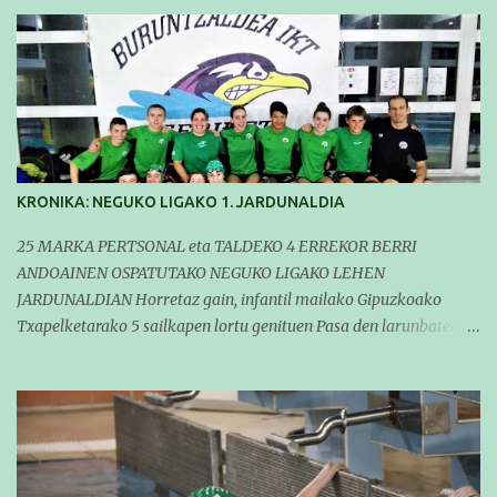
KRONIKA: NEGUKO LIGAKO 1. JARDUNALDIA
25 MARKA PERTSONAL eta TALDEKO 4 ERREKOR BERRI
ANDOAINEN OSPATUTAKO NEGUKO LIGAKO LEHEN
JARDUNALDIAN Horretaz gain, infantil mailako Gipuzkoako
Txapelketarako 5 sailkapen lortu genituen Pasa den larunbatean
taldeko igerilariak Andoaingo Allurralden izan ziren lehian,
denboraldiko eta Neguko Ligako lehen jardunaldian parte
hartzen. Bertan gure taldeko 16 igerilari aritu ziren. Denboraldiari
hasera ona eman zioten gue taldekideek. Ohikoa den bezela, garai
honetan entrenamendua da jardueraren funtsa eta hori alde
batera utzi gabe ekin zioten beti gogotsu hartzen duten