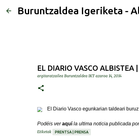
Buruntzaldea Igeriketa - A
EL DIARIO VASCO ALBISTEA |
argitaratzailea
Buruntzaldea IKT
azaroa 14, 2014
El Diario Vasco egunkarian taldeari buruz
Podéis
ver
aquí
la ultima noticia publicada po
Etiketak
PRENTSA | PRENSA