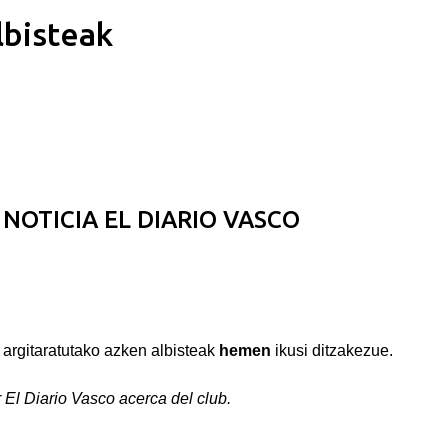
lbisteak
Saltatu eta joan eduki nagusira
 NOTICIA EL DIARIO VASCO
 argitaratutako azken albisteak
hemen
ikusi ditzakezue.
r El Diario Vasco acerca del club.