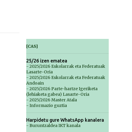
[CAS]
25/26 izen ematea
- 2025/2026 Eskolarrak eta Federatuak
Lasarte-Oria
- 2025/2026 Eskolarrak eta Federatuak
Andoain
- 2025/2026 Parte-hartze Igeriketa
(lehiaketa gabea) Lasarte-Oria
- 2025/2026 Master Atala
- Informazio guztia
Harpidetu gure WhatsApp kanalera
- Buruntzaldea IKT kanala