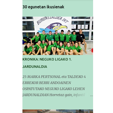
30 egunetan ikusienak
KRONIKA: NEGUKO LIGAKO 1.
JARDUNALDIA
25 MARKA PERTSONAL eta TALDEKO 4
ERREKOR BERRI ANDOAINEN
OSPATUTAKO NEGUKO LIGAKO LEHEN
JARDUNALDIAN Horretaz gain, infantil
mailako Gipuzkoako Txapelketarako 5
sailkapen lortu genituen Pasa den