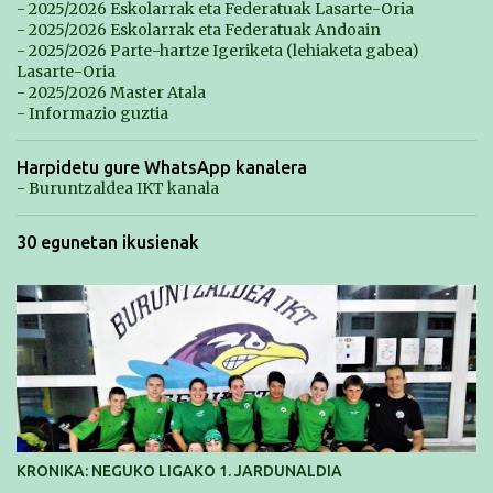
- 2025/2026 Eskolarrak eta Federatuak Lasarte-Oria
- 2025/2026 Eskolarrak eta Federatuak Andoain
- 2025/2026 Parte-hartze Igeriketa (lehiaketa gabea)
Lasarte-Oria
- 2025/2026 Master Atala
- Informazio guztia
Harpidetu gure WhatsApp kanalera
- Buruntzaldea IKT kanala
30 egunetan ikusienak
KRONIKA: NEGUKO LIGAKO 1. JARDUNALDIA