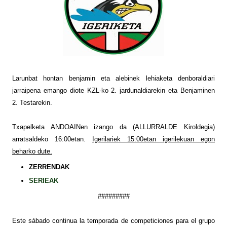
Larunbat hontan benjamin eta alebinek lehiaketa denboraldiari
jarraipena emango diote KZL-ko 2. jardunaldiarekin eta Benjaminen
2. Testarekin.
Txapelketa ANDOAINen izango da (ALLURRALDE Kiroldegia)
arratsaldeko 16:00etan.
Igerilariek 15:00etan igerilekuan egon
beharko dute.
ZERRENDAK
SERIEAK
#########
Este sábado continua la temporada de competiciones para el grupo