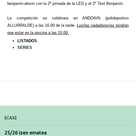
benjamin-alevin con la 2ª jornada de la LED y el 2º Test Benjamin.
La competición se celebrara en ANDOAIN (polideportivo
ALLURRALDE) a las 16:00 de la tarde.
Los/las nadadores/as tendrán
que estar en la piscina a las 15:00.
LISTADOS
SERIES
[CAS]
25/26 izen ematea