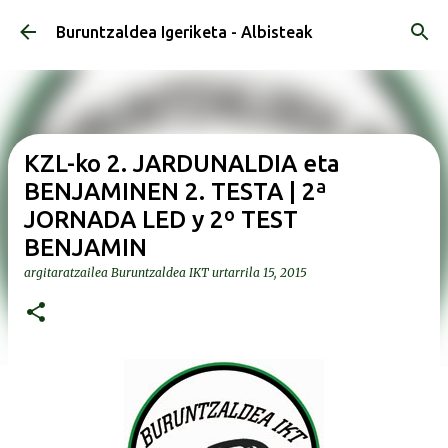
Saltatu eta joan eduki nagusira
Buruntzaldea Igeriketa - Albisteak
KZL-ko 2. JARDUNALDIA eta
BENJAMINEN 2. TESTA | 2ª
JORNADA LED y 2º TEST
BENJAMIN
argitaratzailea
Buruntzaldea IKT
urtarrila 15, 2015