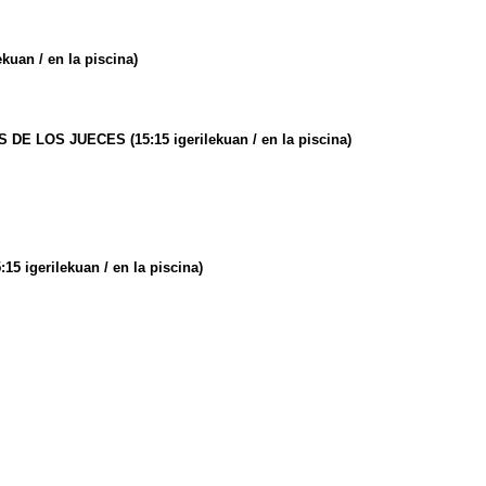
ekuan / en la piscina)
ES DE LOS JUECES
(15:15 igerilekuan / en la piscina)
:15 igerilekuan / en la piscina)