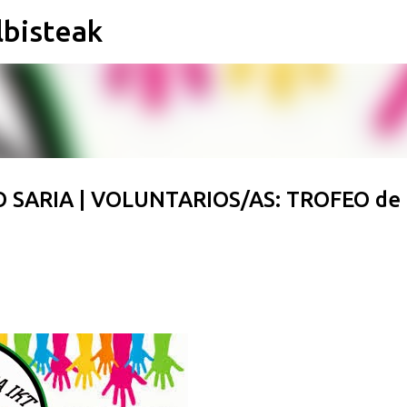
lbisteak
Saltatu eta joan eduki nagusira
SARIA | VOLUNTARIOS/AS: TROFEO de 