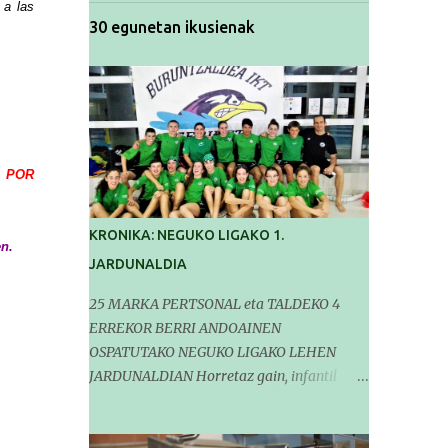
 a las
30 egunetan ikusienak
.
POR
KRONIKA: NEGUKO LIGAKO 1.
n.
JARDUNALDIA
25 MARKA PERTSONAL eta TALDEKO 4
ERREKOR BERRI ANDOAINEN
OSPATUTAKO NEGUKO LIGAKO LEHEN
JARDUNALDIAN Horretaz gain, infantil
mailako Gipuzkoako Txapelketarako 5
sailkapen lortu genituen Pasa den