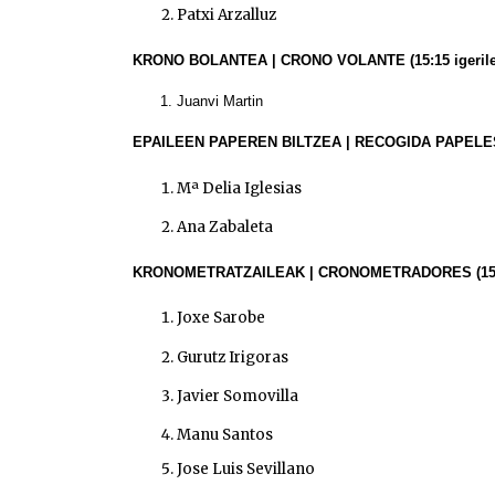
Patxi Arzalluz
KRONO BOLANTEA | CRONO VOLANTE
(15:15 igeril
Juanvi Martin
EPAILEEN PAPEREN BILTZEA | RECOGIDA PAPEL
Mª Delia Iglesias
Ana Zabaleta
KRONOMETRATZAILEAK | CRONOMETRADORES
(15
Joxe Sarobe
Gurutz Irigoras
Javier Somovilla
Manu Santos
Jose Luis Sevillano