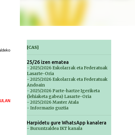
[CAS]
aldeko
25/26 izen ematea
- 2025/2026 Eskolarrak eta Federatuak
Lasarte-Oria
- 2025/2026 Eskolarrak eta Federatuak
Andoain
- 2025/2026 Parte-hartze Igeriketa
(lehiaketa gabea) Lasarte-Oria
AULAN
- 2025/2026 Master Atala
- Informazio guztia
Harpidetu gure WhatsApp kanalera
- Buruntzaldea IKT kanala