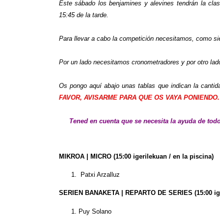
Este sábado los benjamines y alevines tendrán la clas
15:45 de la tarde.
Para llevar a cabo la competición necesitamos, como si
Por un lado necesitamos cronometradores y por otro lado
Os pongo aquí abajo unas tablas que indican la canti
FAVOR, AVISARME PARA QUE OS VAYA PONIENDO
Tened en cuenta que se necesita la ayuda de todo
MIKROA | MICRO (15:00 igerilekuan / en la piscina)
Patxi Arzalluz
SERIEN BANAKETA | REPARTO DE SERIES
(15:00 ig
Puy Solano