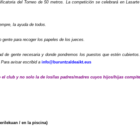
ificatoria del Torneo de 50 metros
.
La competición se celebrará en Lasarte
empre, la ayuda de todos.
 gente para recoger los papeles de los jueces
.
dad de gente necesaria y donde pondremos los puestos que estén cubiertos
.
Para avisar escribid a
info@buruntzaldeaikt.eus
 el club y no solo la de los/las padres/madres cuyos hijos/hijas compite
erilekuan / en la piscina)