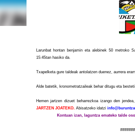
Larunbat hontan benjamin eta alebinek 50 metroko Sa
15:45tan hasiko da.
Txapelketa gure taldeak antolatzen duenez, aurrera era
Alde batetik, kronometratzaileak behar ditugu eta bestet
Hemen jartzen dizuet beharrezkoa izango den jendea,
JARTZEN JOATEKO.
Abisatzeko idatzi
info@buruntza
Kontuan izan, laguntza emateko talde oso
#######