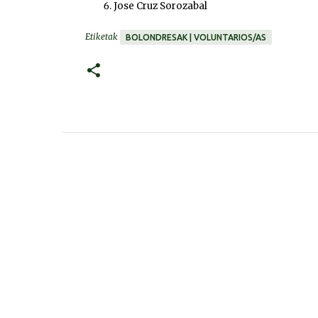
Jose Cruz Sorozabal
Etiketak
BOLONDRESAK | VOLUNTARIOS/AS