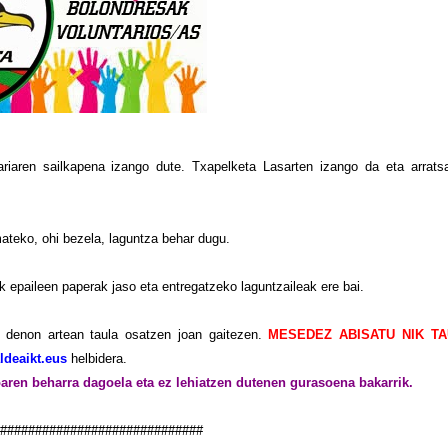
riaren sailkapena izango dute. Txapelketa Lasarten izango da eta arrats
mateko, ohi bezela, laguntza behar dugu.
ik epaileen paperak jaso eta entregatzeko laguntzaileak ere bai.
 denon artean taula osatzen joan gaitezen.
MESEDEZ ABISATU NIK T
ldeaikt.eus
helbidera.
aren beharra dagoela eta ez lehiatzen dutenen gurasoena bakarrik.
#############################