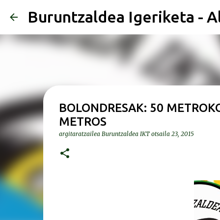
Buruntzaldea Igeriketa - A
BOLONDRESAK: 50 METROKO 
METROS
argitaratzailea
Buruntzaldea IKT
otsaila 23, 2015