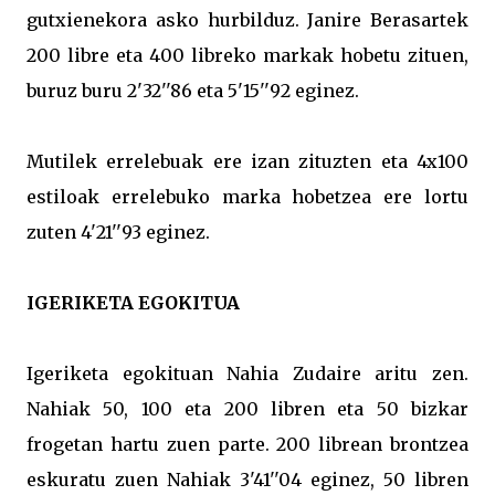
gutxienekora asko hurbilduz. Janire Berasartek
200 libre eta 400 libreko markak hobetu zituen,
buruz buru 2'32''86 eta 5'15''92 eginez.
Mutilek errelebuak ere izan zituzten eta 4x100
estiloak errelebuko marka hobetzea ere lortu
zuten 4'21''93 eginez.
IGERIKETA EGOKITUA
Igeriketa egokituan Nahia Zudaire aritu zen.
Nahiak 50, 100 eta 200 libren eta 50 bizkar
frogetan hartu zuen parte. 200 librean brontzea
eskuratu zuen Nahiak 3'41''04 eginez, 50 libren