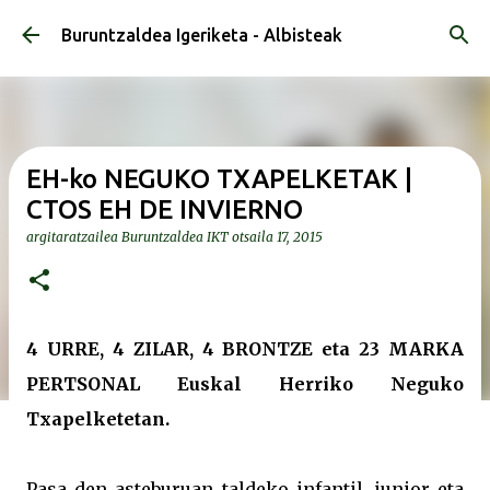
Saltatu eta joan eduki nagusira
Buruntzaldea Igeriketa - Albisteak
EH-ko NEGUKO TXAPELKETAK |
CTOS EH DE INVIERNO
argitaratzailea
Buruntzaldea IKT
otsaila 17, 2015
4 URRE, 4 ZILAR, 4 BRONTZE eta 23 MARKA
PERTSONAL Euskal Herriko Neguko
Txapelketetan.
Pasa den asteburuan taldeko infantil, junior eta