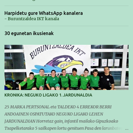
Harpidetu gure WhatsApp kanalera
- Buruntzaldea IKT kanala
30 egunetan ikusienak
KRONIKA: NEGUKO LIGAKO 1. JARDUNALDIA
25 MARKA PERTSONAL eta TALDEKO 4 ERREKOR BERRI
ANDOAINEN OSPATUTAKO NEGUKO LIGAKO LEHEN
JARDUNALDIAN Horretaz gain, infantil mailako Gipuzkoako
Txapelketarako 5 sailkapen lortu genituen Pasa den larunbatean