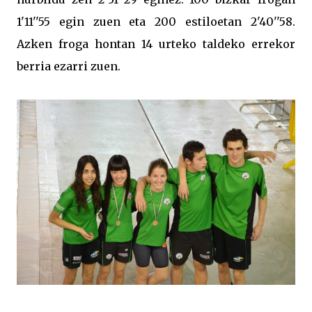
1'11''55 egin zuen eta 200 estiloetan 2'40''58.
Azken froga hontan 14 urteko taldeko errekor
berria ezarri zuen.