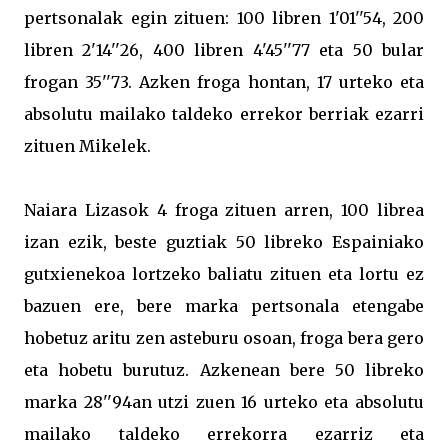
pertsonalak egin zituen: 100 libren 1'01''54, 200
libren 2'14''26, 400 libren 4'45''77 eta 50 bular
frogan 35''73. Azken froga hontan, 17 urteko eta
absolutu mailako taldeko errekor berriak ezarri
zituen Mikelek.
Naiara Lizasok 4 froga zituen arren, 100 librea
izan ezik, beste guztiak 50 libreko Espainiako
gutxienekoa lortzeko baliatu zituen eta lortu ez
bazuen ere, bere marka pertsonala etengabe
hobetuz aritu zen asteburu osoan, froga bera gero
eta hobetu burutuz. Azkenean bere 50 libreko
marka 28''94an utzi zuen 16 urteko eta absolutu
mailako taldeko errekorra ezarriz eta