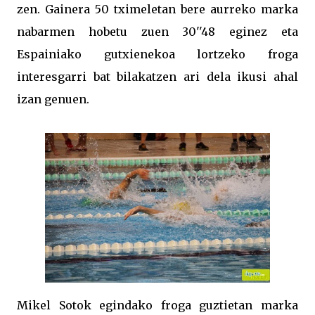
zen. Gainera 50 tximeletan bere aurreko marka
nabarmen hobetu zuen 30''48 eginez eta
Espainiako gutxienekoa lortzeko froga
interesgarri bat bilakatzen ari dela ikusi ahal
izan genuen.
Mikel Sotok egindako froga guztietan marka