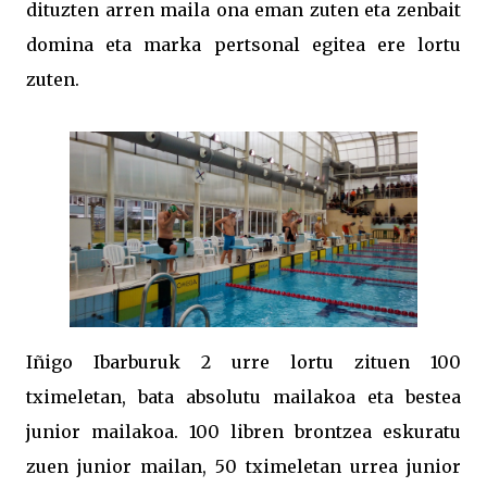
dituzten arren maila ona eman zuten eta zenbait
domina eta marka pertsonal egitea ere lortu
zuten.
Iñigo Ibarburuk 2 urre lortu zituen 100
tximeletan, bata absolutu mailakoa eta bestea
junior mailakoa. 100 libren brontzea eskuratu
zuen junior mailan, 50 tximeletan urrea junior