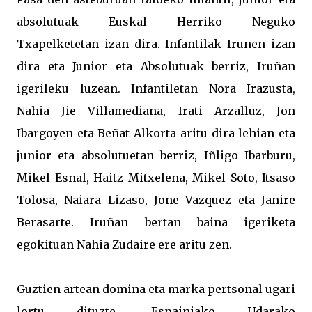
absolutuak Euskal Herriko Neguko
Txapelketetan izan dira. Infantilak Irunen izan
dira eta Junior eta Absolutuak berriz, Iruñan
igerileku luzean. Infantiletan Nora Irazusta,
Nahia Jie Villamediana, Irati Arzalluz, Jon
Ibargoyen eta Beñat Alkorta aritu dira lehian eta
junior eta absolutuetan berriz, Iñligo Ibarburu,
Mikel Esnal, Haitz Mitxelena, Mikel Soto, Itsaso
Tolosa, Naiara Lizaso, Jone Vazquez eta Janire
Berasarte. Iruñan bertan baina igeriketa
egokituan Nahia Zudaire ere aritu zen.
Guztien artean domina eta marka pertsonal ugari
lortu dituzte. Espainiako Udarako