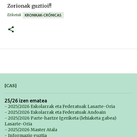
Zorionak guztioi!!
Etiketak
KRONIKAK-CRÓNICAS
[CAS]
25/26 izen ematea
- 2025/2026 Eskolarrak eta Federatuak Lasarte-Oria
- 2025/2026 Eskolarrak eta Federatuak Andoain
- 2025/2026 Parte-hartze Igeriketa (lehiaketa gabea)
Lasarte-Oria
- 2025/2026 Master Atala
- Informazio guztia