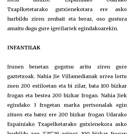
Txaplketetarako gutxienekotara ere asko
hurbildu ziren zenbait eta beraz, oso gustura
amaitu dugu gure igerilariek egindakoarekin.
INFANTILAK
Irunen benetan gogotsu aritu ziren gure
gaztetxoak. Nahia Jie Villamedianak urrea lortu
zuen 200 estiloetan eta bi zilar, bata 100 bizkar
frogan eta bestea 200 bizkar frogan. Nahia Jiek
egindako 3 frogetan marka pertsonalak egin
zituen eta batez ere 200 bizkar frogan Udarako
Espainiako Txapelketarako gutxienekora asko
hurbildu zen 2'31''29 eginez. 100 bizkar frogan