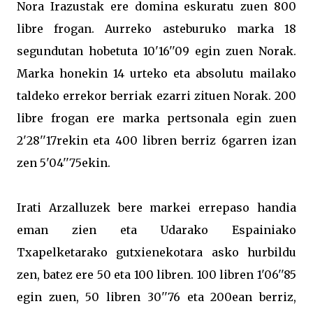
Nora Irazustak ere domina eskuratu zuen 800
libre frogan. Aurreko asteburuko marka 18
segundutan hobetuta 10'16''09 egin zuen Norak.
Marka honekin 14 urteko eta absolutu mailako
taldeko errekor berriak ezarri zituen Norak. 200
libre frogan ere marka pertsonala egin zuen
2'28''17rekin eta 400 libren berriz 6garren izan
zen 5'04''75ekin.
Irati Arzalluzek bere markei errepaso handia
eman zien eta Udarako Espainiako
Txapelketarako gutxienekotara asko hurbildu
zen, batez ere 50 eta 100 libren. 100 libren 1'06''85
egin zuen, 50 libren 30''76 eta 200ean berriz,