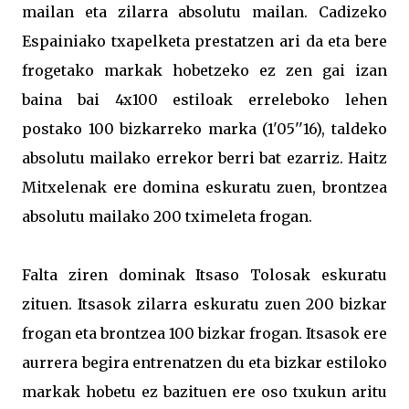
mailan eta zilarra absolutu mailan. Cadizeko
Espainiako txapelketa prestatzen ari da eta bere
frogetako markak hobetzeko ez zen gai izan
baina bai 4x100 estiloak erreleboko lehen
postako 100 bizkarreko marka (1'05''16), taldeko
absolutu mailako errekor berri bat ezarriz. Haitz
Mitxelenak ere domina eskuratu zuen, brontzea
absolutu mailako 200 tximeleta frogan.
Falta ziren dominak Itsaso Tolosak eskuratu
zituen. Itsasok zilarra eskuratu zuen 200 bizkar
frogan eta brontzea 100 bizkar frogan. Itsasok ere
aurrera begira entrenatzen du eta bizkar estiloko
markak hobetu ez bazituen ere oso txukun aritu