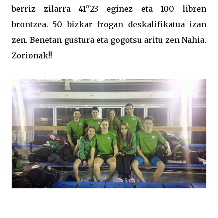
berriz zilarra 41''23 eginez eta 100 libren
brontzea. 50 bizkar frogan deskalifikatua izan
zen. Benetan gustura eta gogotsu aritu zen Nahia.
Zorionak!!