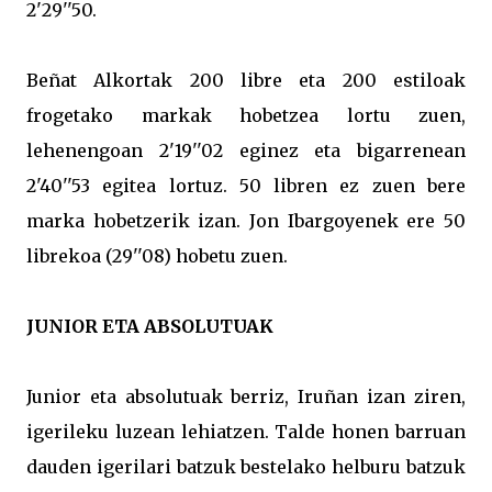
2'29''50.
Beñat Alkortak 200 libre eta 200 estiloak
frogetako markak hobetzea lortu zuen,
lehenengoan 2'19''02 eginez eta bigarrenean
2'40''53 egitea lortuz. 50 libren ez zuen bere
marka hobetzerik izan. Jon Ibargoyenek ere 50
librekoa (29''08) hobetu zuen.
JUNIOR ETA ABSOLUTUAK
Junior eta absolutuak berriz, Iruñan izan ziren,
igerileku luzean lehiatzen. Talde honen barruan
dauden igerilari batzuk bestelako helburu batzuk