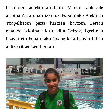
Pasa den asteburuan Leire Martin taldekide
alebina A coruñan izan da Espainiako Alebinen
Txapelketan parte hartzen hartzen. Bertan
emaitza bikainak lortu ditu Leirek, igerileku
luzean eta Espainiako Txapelketa batean lehen
aldiz aritzen zen hontan.