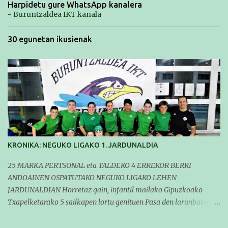
Harpidetu gure WhatsApp kanalera
- Buruntzaldea IKT kanala
30 egunetan ikusienak
KRONIKA: NEGUKO LIGAKO 1. JARDUNALDIA
25 MARKA PERTSONAL eta TALDEKO 4 ERREKOR BERRI
ANDOAINEN OSPATUTAKO NEGUKO LIGAKO LEHEN
JARDUNALDIAN Horretaz gain, infantil mailako Gipuzkoako
Txapelketarako 5 sailkapen lortu genituen Pasa den larunbatean
taldeko igerilariak Andoaingo Allurralden izan ziren lehian,
denboraldiko eta Neguko Ligako lehen jardunaldian parte