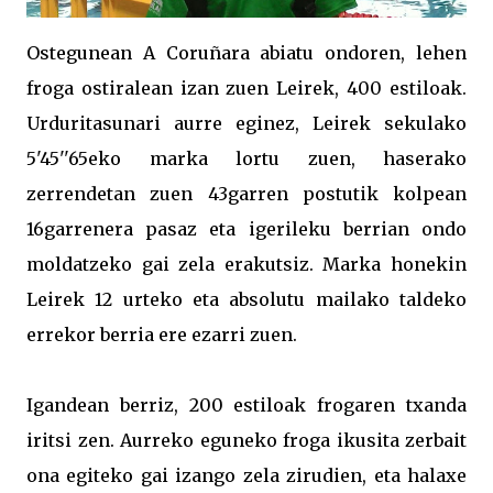
Ostegunean A Coruñara abiatu ondoren, lehen
froga ostiralean izan zuen Leirek, 400 estiloak.
Urduritasunari aurre eginez, Leirek sekulako
5'45''65eko marka lortu zuen, haserako
zerrendetan zuen 43garren postutik kolpean
16garrenera pasaz eta igerileku berrian ondo
moldatzeko gai zela erakutsiz. Marka honekin
Leirek 12 urteko eta absolutu mailako taldeko
errekor berria ere ezarri zuen.
Igandean berriz, 200 estiloak frogaren txanda
iritsi zen. Aurreko eguneko froga ikusita zerbait
ona egiteko gai izango zela zirudien, eta halaxe