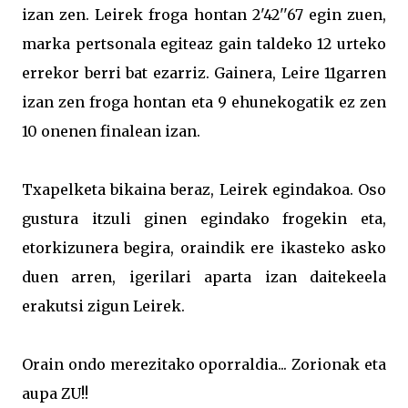
izan zen. Leirek froga hontan 2'42''67 egin zuen,
marka pertsonala egiteaz gain taldeko 12 urteko
errekor berri bat ezarriz. Gainera, Leire 11garren
izan zen froga hontan eta 9 ehunekogatik ez zen
10 onenen finalean izan.
Txapelketa bikaina beraz, Leirek egindakoa. Oso
gustura itzuli ginen egindako frogekin eta,
etorkizunera begira, oraindik ere ikasteko asko
duen arren, igerilari aparta izan daitekeela
erakutsi zigun Leirek.
Orain ondo merezitako oporraldia... Zorionak eta
aupa ZU!!