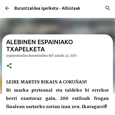
Saltatu eta joan eduki nagusira
Buruntzaldea Igeriketa - Albisteak
ALEBINEN ESPAINIAKO
TXAPELKETA
argitaratzailea
Buruntzaldea IKT
uztaila 21, 2015
LEIRE MARTIN BIKAIN A CORUÑAN!
Bi marka pertsonal eta taldeko bi errekor
berri ezartzeaz gain, 200 estiloak frogan
finalean sartzeko zorian izan zen. Ikaragarri!!