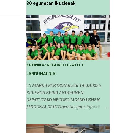
30 egunetan ikusienak
KRONIKA: NEGUKO LIGAKO 1.
JARDUNALDIA
25 MARKA PERTSONAL eta TALDEKO 4
ERREKOR BERRI ANDOAINEN
OSPATUTAKO NEGUKO LIGAKO LEHEN
JARDUNALDIAN Horretaz gain, infantil
mailako Gipuzkoako Txapelketarako 5
sailkapen lortu genituen Pasa den
larunbatean taldeko igerilariak Andoaingo