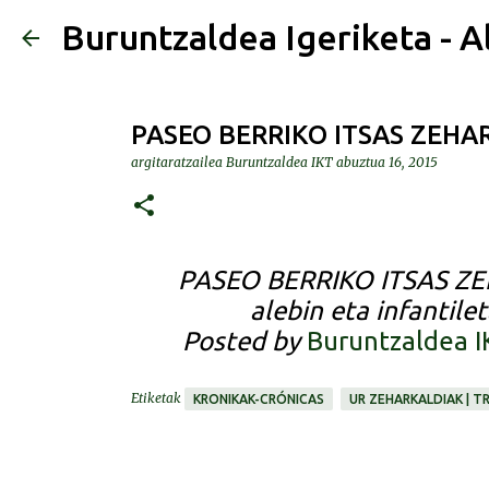
Buruntzaldea Igeriketa - A
PASEO BERRIKO ITSAS ZEHA
argitaratzailea
Buruntzaldea IKT
abuztua 16, 2015
PASEO BERRIKO ITSAS ZEH
alebin eta infantile
Posted by
Buruntzaldea I
Etiketak
KRONIKAK-CRÓNICAS
UR ZEHARKALDIAK | T