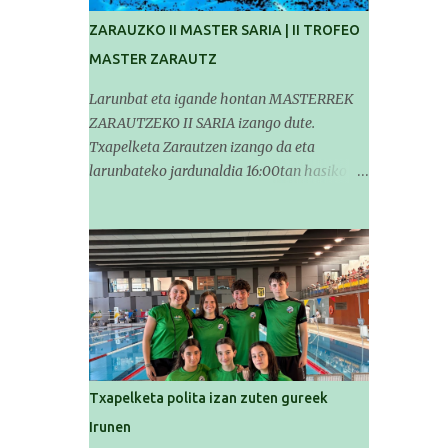
hainbat igerilari Beasaingo Antzizar
ZARAUZKO II MASTER SARIA | II TROFEO
kiroldegian arituko dira XXIII. Leire
MASTER ZARAUTZ
Contreras memorialean , Igartza taldeak
antolatutako goiz-pasa herrikoi batean.
Larunbat eta igande hontan MASTERREK
Goizeko 10:30tan igerilarien probak hasiko
ZARAUTZEKO II SARIA izango dute.
dira, 11:30tan australiar proba herrikoiak
Txapelketa Zarautzen izango da eta
izango dituzte eta ondoren parte-
larunbateko jardunaldia 16:00tan hasiko da
hartzaileentzat hamaiketakoa egongo da.
eta igandekoa 10:00etan. Igerilariek
Deialdien eta lehiaketen inguruko
larunbatean 14'30etan igerilekuan egon
informazio guztia gure webgunean
beharko dute eta igandean 8:30etan
aurkituko duzue, ondorengo estekan:
(Aritzbatalde kiroldegia). SERIEAK
https://www.buruntzaldeaikt.eus/lehiaketa
###############################
/egutegia#h.9xischp06awl Animorik
##### Este sábado y domingo los
haundienak denoi!! BRNPWR!!
MASTERS tendrán el II TROFEO MASTER
DE ZARAUTZ. La competición se celebrará
en Zarautz a las 16:00 la jornada del sabado
Txapelketa polita izan zuten gureek
y a las 10:00 la del domingo. Los/las
Irunen
nadadores/as tendrán que estar en la piscina