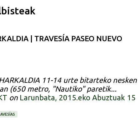
lbisteak
Saltatu eta joan eduki nagusira
RKALDIA | TRAVESÍA PASEO NUEVO
ARKALDIA 11-14 urte bitarteko nesken
tan (650 metro, "Nautiko" paretik...
KT
on
Larunbata, 2015.eko Abuztuak 15
RAVESÍAS