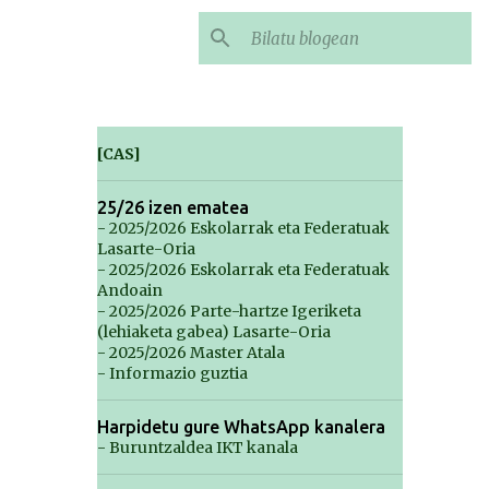
[CAS]
25/26 izen ematea
- 2025/2026 Eskolarrak eta Federatuak
Lasarte-Oria
- 2025/2026 Eskolarrak eta Federatuak
Andoain
- 2025/2026 Parte-hartze Igeriketa
(lehiaketa gabea) Lasarte-Oria
- 2025/2026 Master Atala
- Informazio guztia
Harpidetu gure WhatsApp kanalera
- Buruntzaldea IKT kanala