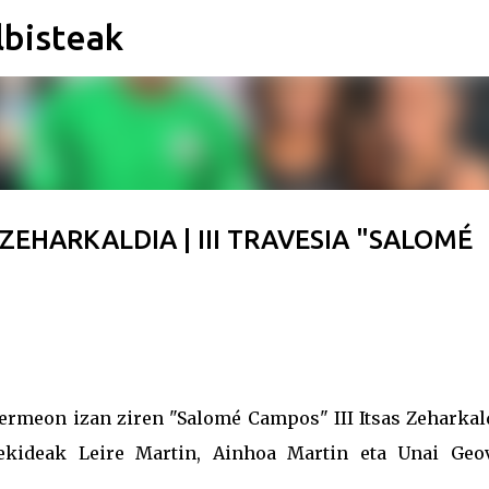
lbisteak
Saltatu eta joan eduki nagusira
 ZEHARKALDIA | III TRAVESIA "SALOMÉ
Bermeon izan ziren "Salomé Campos" III Itsas Zeharkal
dekideak Leire Martin, Ainhoa Martin eta Unai Geo