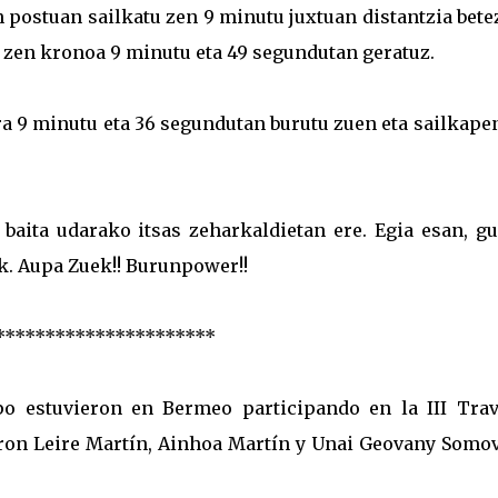
 postuan sailkatu zen 9 minutu juxtuan distantzia bete
 zen kronoa 9 minutu eta 49 segundutan geratuz.
ra 9 minutu eta 36 segundutan burutu zuen eta sailkap
 baita udarako itsas zeharkaldietan ere. Egia esan, g
k. Aupa Zuek!! Burunpower!!
**********************
po estuvieron en Bermeo participando en la III Trav
ron Leire Martín, Ainhoa Martín y Unai Geovany Somovi