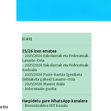
[CAS]
25/26 izen ematea
- 2025/2026 Eskolarrak eta Federatuak
Lasarte-Oria
- 2025/2026 Eskolarrak eta Federatuak
Andoain
- 2025/2026 Parte-hartze Igeriketa
(lehiaketa gabea) Lasarte-Oria
- 2025/2026 Master Atala
- Informazio guztia
Harpidetu gure WhatsApp kanalera
- Buruntzaldea IKT kanala
ritu