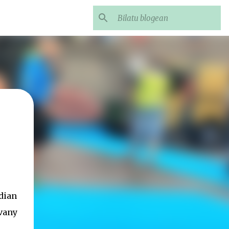
dian
vany