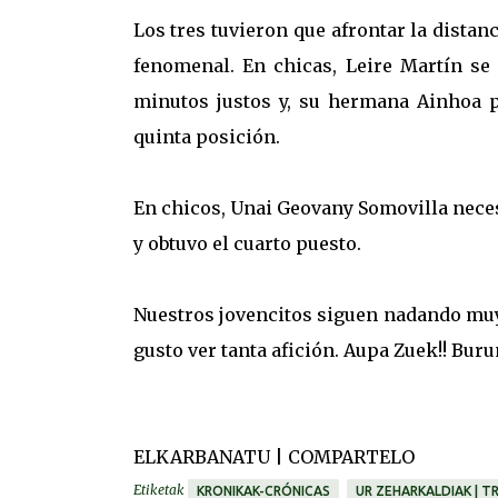
Los tres tuvieron que afrontar la distan
fenomenal. En chicas, Leire Martín se 
minutos justos y, su hermana Ainhoa 
quinta posición.
En chicos, Unai Geovany Somovilla neces
y obtuvo el cuarto puesto.
Nuestros jovencitos siguen nadando muy b
gusto ver tanta afición. Aupa Zuek!! Bur
ELKARBANATU | COMPARTELO
Etiketak
KRONIKAK-CRÓNICAS
UR ZEHARKALDIAK | T