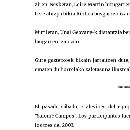
ziren. Nesketan, Leire Martin hirugarren
bere ahizpa bikia Ainhoa bosgarren izan
Mutiletan, Unai Geovany-k distantzia be
laugarren izan zen.
Gure gaztetxoek bikain jarraitzen dute,
ematen du horrelako zaletasuna ikustea
****
El pasado sábado, 3 alevínes del equi
"Salomé Campos". Los participantes fue
los tres del 2003.