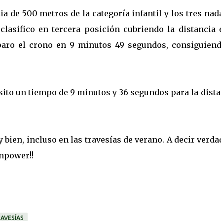
cia de 500 metros de la categoría infantil y los tres na
clasifico en tercera posición cubriendo la distancia 
paro el crono en 9 minutos 49 segundos, consiguiend
ito un tiempo de 9 minutos y 36 segundos para la dist
ien, incluso en las travesías de verano. A decir verda
unpower!!
RAVESÍAS