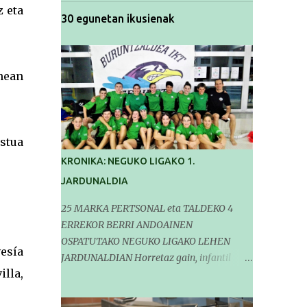
z eta
30 egunetan ikusienak
enean
ustua
KRONIKA: NEGUKO LIGAKO 1.
JARDUNALDIA
25 MARKA PERTSONAL eta TALDEKO 4
ERREKOR BERRI ANDOAINEN
OSPATUTAKO NEGUKO LIGAKO LEHEN
esía
JARDUNALDIAN Horretaz gain, infantil
lla,
mailako Gipuzkoako Txapelketarako 5
sailkapen lortu genituen Pasa den