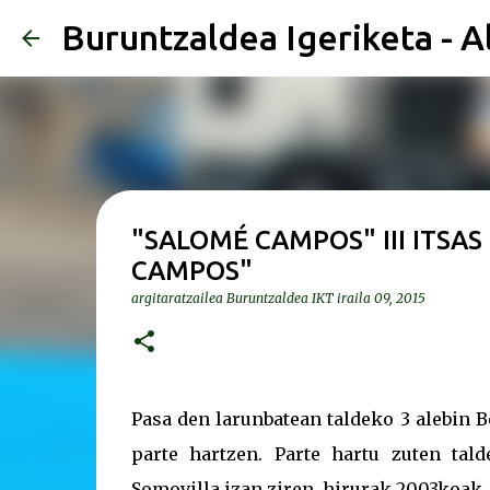
Buruntzaldea Igeriketa - A
"SALOMÉ CAMPOS" III ITSAS
CAMPOS"
argitaratzailea
Buruntzaldea IKT
iraila 09, 2015
Pasa den larunbatean taldeko 3 alebin 
parte hartzen. Parte hartu zuten tal
Somovilla izan ziren, hirurak 2003koak.