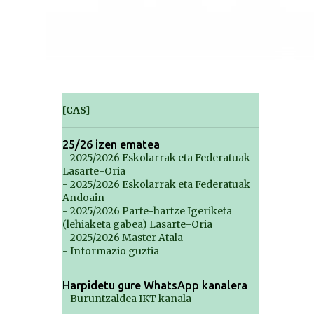
[CAS]
25/26 izen ematea
- 2025/2026 Eskolarrak eta Federatuak
Lasarte-Oria
- 2025/2026 Eskolarrak eta Federatuak
Andoain
- 2025/2026 Parte-hartze Igeriketa
(lehiaketa gabea) Lasarte-Oria
- 2025/2026 Master Atala
- Informazio guztia
Harpidetu gure WhatsApp kanalera
- Buruntzaldea IKT kanala