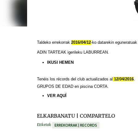
Taldeko errekorrak
2016/04/12
-ko datarekin eguneratuak
ADIN TARTEAK igerileku LABURREAN.
IKUSI HEMEN
Tenéis
los
récords
del club actualizados al
12/04/2016
.
GRUPOS DE EDAD en piscina CORTA.
VER
AQUÍ
ELKARBANATU | COMPARTELO
Etiketak
ERREKORRAK | RECORDS