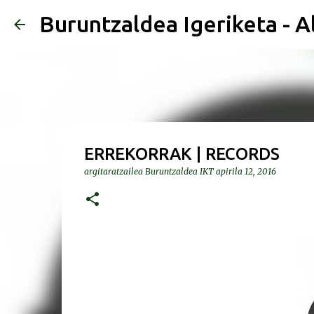
Buruntzaldea Igeriketa - A
ERREKORRAK | RECORDS
argitaratzailea
Buruntzaldea IKT
apirila 12, 2016