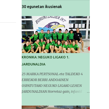
30 egunetan ikusienak
KRONIKA: NEGUKO LIGAKO 1.
JARDUNALDIA
25 MARKA PERTSONAL eta TALDEKO 4
ERREKOR BERRI ANDOAINEN
OSPATUTAKO NEGUKO LIGAKO LEHEN
JARDUNALDIAN Horretaz gain, infantil
mailako Gipuzkoako Txapelketarako 5
sailkapen lortu genituen Pasa den