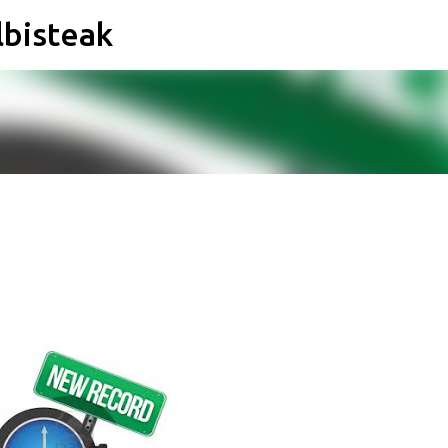
lbisteak
Saltatu eta joan eduki nagusira