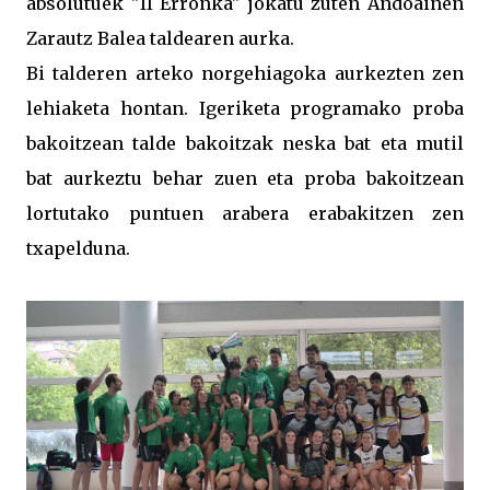
absolutuek "II Erronka" jokatu zuten Andoainen
Zarautz Balea taldearen aurka.
Bi talderen arteko norgehiagoka aurkezten zen
lehiaketa hontan. Igeriketa programako proba
bakoitzean talde bakoitzak neska bat eta mutil
bat aurkeztu behar zuen eta proba bakoitzean
lortutako puntuen arabera erabakitzen zen
txapelduna.