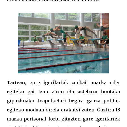
Tartean, gure igerilariak zenbait marka eder
egiteko gai izan ziren eta asteburu hontako
gipuzkoako txapelketari begira gauza politak
egiteko moduan direla erakutsi zuten. Guztira 18
marka pertsonal lortu zituzten gure igerilariek