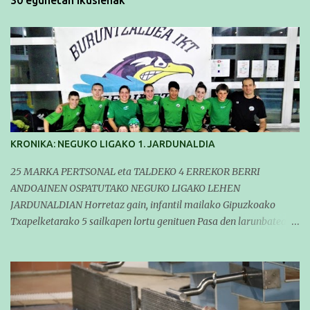
30 egunetan ikusienak
KRONIKA: NEGUKO LIGAKO 1. JARDUNALDIA
25 MARKA PERTSONAL eta TALDEKO 4 ERREKOR BERRI
ANDOAINEN OSPATUTAKO NEGUKO LIGAKO LEHEN
JARDUNALDIAN Horretaz gain, infantil mailako Gipuzkoako
Txapelketarako 5 sailkapen lortu genituen Pasa den larunbatean
taldeko igerilariak Andoaingo Allurralden izan ziren lehian,
denboraldiko eta Neguko Ligako lehen jardunaldian parte
hartzen. Bertan gure taldeko 16 igerilari aritu ziren. Denboraldiari
hasera ona eman zioten gue taldekideek. Ohikoa den bezela, garai
honetan entrenamendua da jardueraren funtsa eta hori alde