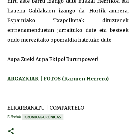
hiru aste barru izango dute Euskal Herrikoa eta
hauena Galdakaon izango da. Hortik aurrera,
Espainiako Txapelketak dituztenek
entrenamenduetan jarraituko dute eta besteek
ondo merezitako oporraldia hatrtuko dute.
Aupa Zuek! Aupa Ekipo! Burunpower!!
ARGAZKIAK | FOTOS (Karmen Herrero)
ELKARBANATU | COMPARTELO
Etiketak
KRONIKAK-CRÓNICAS