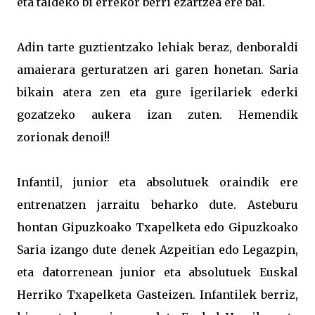
eta taldeko bi errekor berri ezartzea ere bai.
Adin tarte guztientzako lehiak beraz, denboraldi
amaierara gerturatzen ari garen honetan. Saria
bikain atera zen eta gure igerilariek ederki
gozatzeko aukera izan zuten. Hemendik
zorionak denoi!!
Infantil, junior eta absolutuek oraindik ere
entrenatzen jarraitu beharko dute. Asteburu
hontan Gipuzkoako Txapelketa edo Gipuzkoako
Saria izango dute denek Azpeitian edo Legazpin,
eta datorrenean junior eta absolutuek Euskal
Herriko Txapelketa Gasteizen. Infantilek berriz,