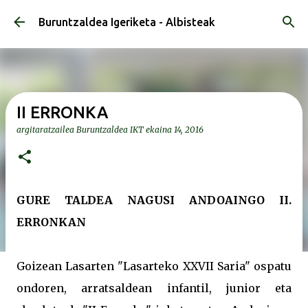
Saltatu eta joan eduki nagusira
Buruntzaldea Igeriketa - Albisteak
II ERRONKA
argitaratzailea
Buruntzaldea IKT
ekaina 14, 2016
GURE TALDEA NAGUSI ANDOAINGO II.
ERRONKAN
Goizean Lasarten "Lasarteko XXVII Saria" ospatu
ondoren, arratsaldean infantil, junior eta