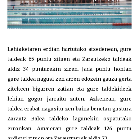
Lehiaketaren erdian hartutako atsedenean, gure
taldeak 65 puntu zituen eta Zarautzeko taldeak
aldiz 34 punturekin ziren. Jada puntu hontan
gure taldea nagusi zen arren edozein gauza gerta
zitekeen bigarren zatian eta gure taldekideek
lehian gogor jarraitu zuten. Azkenean, gure
taldea erabat nagusitu zen baina benetan gustura
Zarautz Balea taldeko lagunekin ospatutako
erronkan. Amaieran gure taldeak 126 puntu
erdietsi zituen eta Zarauztarrek aldiz 72.