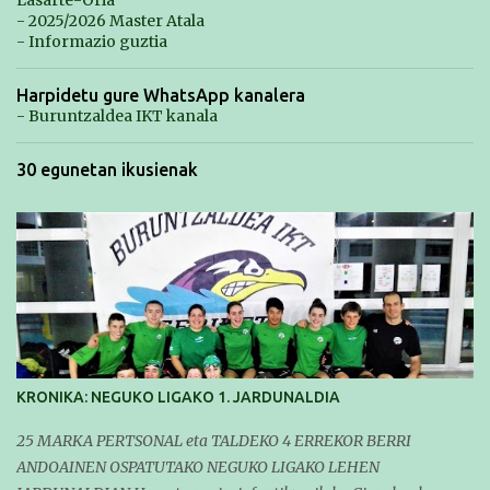
Lasarte-Oria
- 2025/2026 Master Atala
- Informazio guztia
Harpidetu gure WhatsApp kanalera
- Buruntzaldea IKT kanala
30 egunetan ikusienak
KRONIKA: NEGUKO LIGAKO 1. JARDUNALDIA
25 MARKA PERTSONAL eta TALDEKO 4 ERREKOR BERRI
ANDOAINEN OSPATUTAKO NEGUKO LIGAKO LEHEN