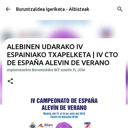
Saltatu eta joan eduki nagusira
Buruntzaldea Igeriketa - Albisteak
ALEBINEN UDARAKO IV
ESPAINIAKO TXAPELKETA | IV CTO
DE ESPAÑA ALEVIN DE VERANO
argitaratzailea
Buruntzaldea IKT
uztaila 15, 2016