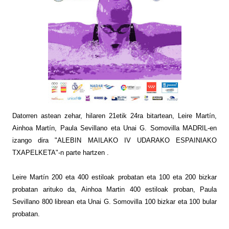
Datorren astean zehar, hilaren 21etik 24ra bitartean, Leire Martín,
Ainhoa Martín, Paula Sevillano eta Unai G. Somovilla MADRIL-en
izango dira "ALEBIN MAILAKO IV UDARAKO ESPAINIAKO
TXAPELKETA"-n parte hartzen .
Leire Martín 200 eta 400 estiloak probatan eta 100 eta 200 bizkar
probatan arituko da, Ainhoa Martin 400 estiloak proban, Paula
Sevillano 800 librean eta Unai G. Somovilla 100 bizkar eta 100 bular
probatan.