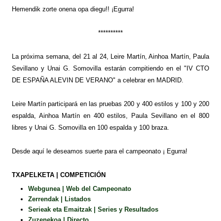
Hemendik zorte onena opa diegu!! ¡Egurra!
**********
La próxima semana, del 21 al 24, Leire Martín, Ainhoa Martín, Paula
Sevillano y Unai G. Somovilla estarán compitiendo en el "IV
CTO
DE ESPAÑA ALEVIN DE VERANO
" a celebrar en MADRID.
Leire Martín participará en las pruebas 200 y 400 estilos y 100 y 200
espalda, Ainhoa Martín en 400 estilos, Paula Sevillano en el 800
libres y Unai G. Somovilla en 100 espalda y 100 braza.
Desde aquí le deseamos suerte para el campeonato ¡ Egurra!
TXAPELKETA | COMPETICIÓN
Webgunea | Web del Campeonato
Zerrendak | Listados
Serieak eta Emaitzak | Series y Resultados
Zuzenekoa | Directo