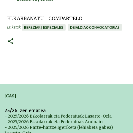
ELKARBANATU | COMPARTELO
Etiketak
BEREZIAK | ESPECIALES
DEIALDIAK-CONVOCATORIAS
[CAS]
25/26 izen ematea
- 2025/2026 Eskolarrak eta Federatuak Lasarte-Oria
- 2025/2026 Eskolarrak eta Federatuak Andoain
- 2025/2026 Parte-hartze Igeriketa (lehiaketa gabea)