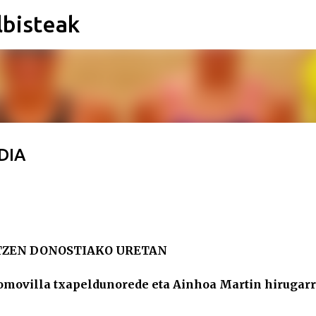
lbisteak
Saltatu eta joan eduki nagusira
DIA
ITZEN DONOSTIAKO URETAN
Somovilla txapeldunorede eta Ainhoa Martin hirugar