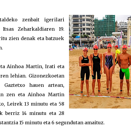
ldeko zenbait igerilari
 Itsas Zeharkaldiaren 19.
ritu zien denak eta batzuek
n.
ta Ainhoa Martin, Irati eta
ziren lehian. Gizonezkoetan
. Gaztetxo hauen artean,
an zen eta Ainhoa Martin
o, Leirek 13 minutu eta 58
k berriz 14 minutu eta 28
istantzia 15 minutu eta 6 segundutan amaituz.