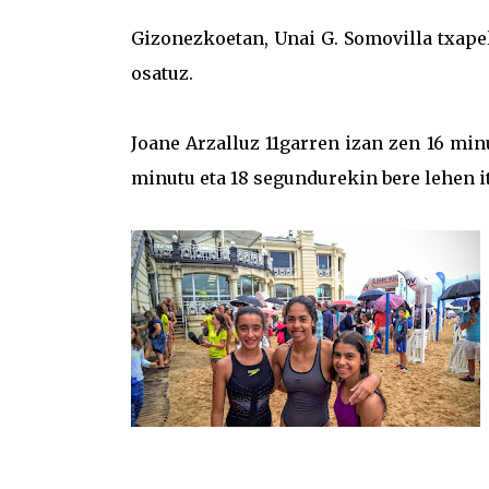
Gizonezkoetan, Unai G. Somovilla txape
osatuz.
Joane Arzalluz 11garren izan zen 16 min
minutu eta 18 segundurekin bere lehen i