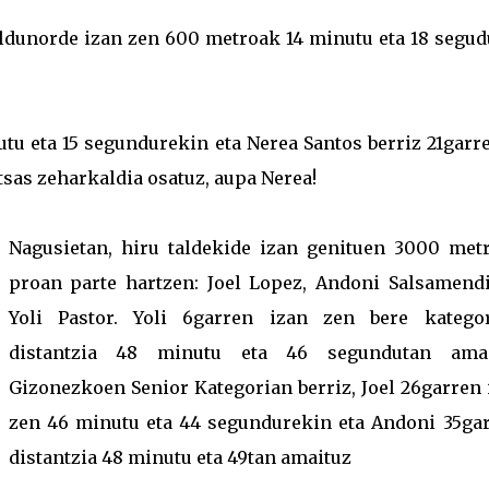
ldunorde izan zen 600 metroak 14 minutu eta 18 segud
utu eta 15 segundurekin eta Nerea Santos berriz 21garr
tsas zeharkaldia osatuz, aupa Nerea!
Nagusietan, hiru taldekide izan genituen 3000 met
proan parte hartzen: Joel Lopez, Andoni Salsamendi
Yoli Pastor. Yoli 6garren izan zen bere kategor
distantzia 48 minutu eta 46 segundutan amai
Gizonezkoen Senior Kategorian berriz, Joel 26garren 
zen 46 minutu eta 44 segundurekin eta Andoni 35gar
distantzia 48 minutu eta 49tan amaituz