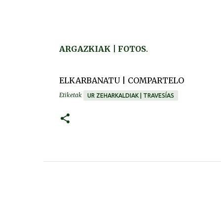
ARGAZKIAK | FOTOS
.
ELKARBANATU | COMPARTELO
Etiketak
UR ZEHARKALDIAK | TRAVESÍAS