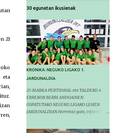
30 egunetan ikusienak
utan
en 21
roko
KRONIKA: NEGUKO LIGAKO 1.
 eta
JARDUNALDIA
ian,
25 MARKA PERTSONAL eta TALDEKO 4
tuz.
ERREKOR BERRI ANDOAINEN
OSPATUTAKO NEGUKO LIGAKO LEHEN
izan
JARDUNALDIAN Horretaz gain, infantil
ren,
mailako Gipuzkoako Txapelketarako 5
sailkapen lortu genituen Pasa den