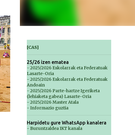
[CAS]
25/26 izen ematea
- 2025/2026 Eskolarrak eta Federatuak
Lasarte-Oria
- 2025/2026 Eskolarrak eta Federatuak
Andoain
- 2025/2026 Parte-hartze Igeriketa
(lehiaketa gabea) Lasarte-Oria
- 2025/2026 Master Atala
- Informazio guztia
Harpidetu gure WhatsApp kanalera
- Buruntzaldea IKT kanala