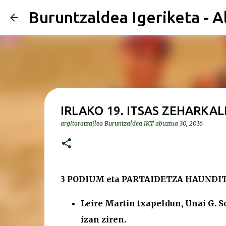
Buruntzaldea Igeriketa - A
IRLAKO 19. ITSAS ZEHARKAL
argitaratzailea
Buruntzaldea IKT
abuztua 30, 2016
3 PODIUM eta PARTAIDETZA HAUND
Leire Martin txapeldun, Unai G. 
izan ziren.