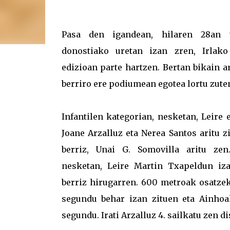
Pasa den igandean, hilaren 28an ta
donostiako uretan izan zren, Irlako
edizioan parte hartzen. Bertan bikain a
berriro ere podiumean egotea lortu zute
Infantilen kategorian, nesketan, Leire e
Joane Arzalluz eta Nerea Santos aritu 
berriz, Unai G. Somovilla aritu zen
nesketan, Leire Martin Txapeldun iz
berriz hirugarren. 600 metroak osatzek
segundu behar izan zituen eta Ainhoa
segundu. Irati Arzalluz 4. sailkatu zen d