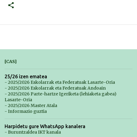
[CAS]
25/26 izen ematea
- 2025/2026 Eskolarrak eta Federatuak Lasarte-Oria
- 2025/2026 Eskolarrak eta Federatuak Andoain
- 2025/2026 Parte-hartze Igeriketa (lehiaketa gabea)
Lasarte-Oria
- 2025/2026 Master Atala
- Informazio guztia
Harpidetu gure WhatsApp kanalera
- Buruntzaldea IKT kanala