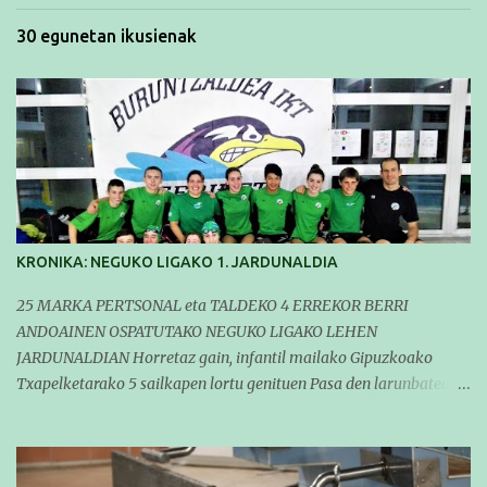
30 egunetan ikusienak
KRONIKA: NEGUKO LIGAKO 1. JARDUNALDIA
25 MARKA PERTSONAL eta TALDEKO 4 ERREKOR BERRI
ANDOAINEN OSPATUTAKO NEGUKO LIGAKO LEHEN
JARDUNALDIAN Horretaz gain, infantil mailako Gipuzkoako
Txapelketarako 5 sailkapen lortu genituen Pasa den larunbatean
taldeko igerilariak Andoaingo Allurralden izan ziren lehian,
denboraldiko eta Neguko Ligako lehen jardunaldian parte
hartzen. Bertan gure taldeko 16 igerilari aritu ziren. Denboraldiari