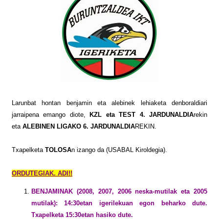
Larunbat hontan benjamin eta alebinek lehiaketa denboraldiari
jarraipena emango diote,
KZL eta TEST 4. JARDUNALDIA
rekin
eta
ALEBINEN LIGAKO 6. JARDUNALDIA
REKIN.
Txapelketa
TOLOSA
n izango da (USABAL Kiroldegia).
ORDUTEGIAK. ADI!!
BENJAMINAK (2008, 2007, 2006 neska-mutilak eta 2005
mutilak): 14:30etan igerilekuan egon beharko dute.
Txapelketa 15:30etan hasiko dute.