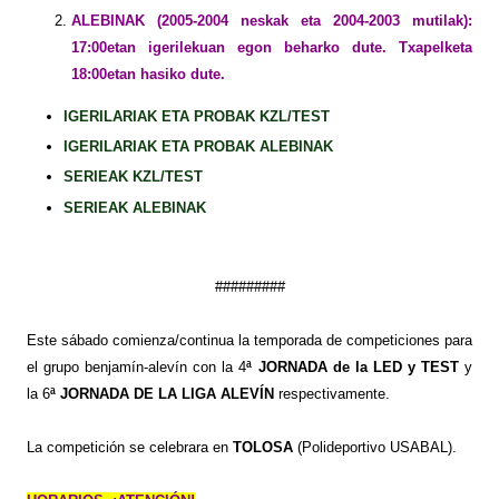
ALEBINAK (2005-2004 neskak eta 2004-2003 mutilak):
17:00etan igerilekuan egon beharko dute. Txapelketa
18:00etan hasiko dute.
IGERILARIAK ETA PROBAK KZL/TEST
IGERILARIAK ETA PROBAK ALEBINAK
SERIEAK KZL/TEST
SERIEAK ALEBINAK
#########
Este sábado comienza/continua la temporada de competiciones para
el grupo benjamín-alevín con la 4
ª JORNADA de la LED y TEST
y
la 6
ª JORNADA DE LA LIGA ALEVÍN
respectivamente.
La competición se celebrara en
TOLOSA
(Polideportivo USABAL).