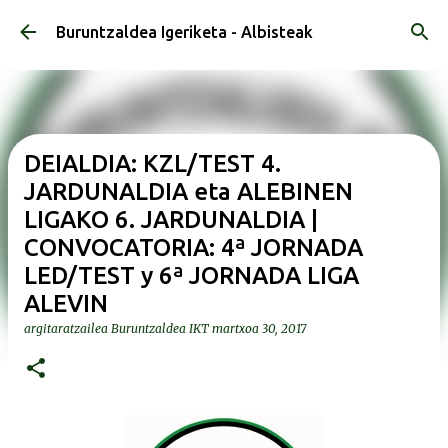
Saltatu eta joan eduki nagusira
Buruntzaldea Igeriketa - Albisteak
DEIALDIA: KZL/TEST 4.
JARDUNALDIA eta ALEBINEN
LIGAKO 6. JARDUNALDIA |
CONVOCATORIA: 4ª JORNADA
LED/TEST y 6ª JORNADA LIGA
ALEVIN
argitaratzailea
Buruntzaldea IKT
martxoa 30, 2017