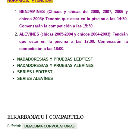
HORARIOS. ¡ATENCIÓN!
BENJAMINES (Chicos y chicas del 2008, 2007, 2006 y
chicos 2005): Tendrán que estar en la piscina a las 14:30.
Comenzarán la competición a las 15:30.
ALEVINES (chicas 2005-2004 y chicos 2004-2003): Tendrán
que estar en la piscina a las 17:00. Comenzarán la
competición a las 18:00.
NADADORES/AS Y PRUEBAS LED/TEST
NADADORES/AS Y PRUEBAS ALEVÍNES
SERIES LED/TEST
SERIES ALEVÍNES
ELKARBANATU | COMPARTELO
Etiketak
DEIALDIAK-CONVOCATORIAS