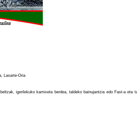
a, Lasarte-Oria
beltzak, igerilekuko kamixeta berdea, taldeko bainujantzia edo Fast-a eta t