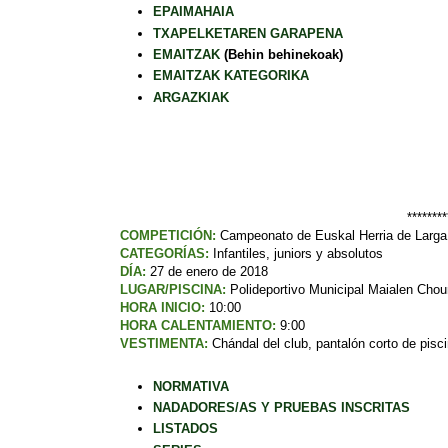
EPAIMAHAIA
TXAPELKETAREN GARAPENA
EMAITZAK
(Behin behinekoak)
EMAITZAK KATEGORIKA
ARGAZKIAK
********
COMPETICIÓN
:
Campeonato de Euskal Herria de Larga 
CATEGORÍAS
:
Infantiles, juniors y absolutos
DÍA:
27 de enero de 2018
LUGAR/PISCINA:
Polideportivo Municipal Maialen Chour
HORA INICIO:
10:00
HORA CALENTAMIENTO:
9:00
VESTIMENTA:
Chándal del club, pantalón corto de pisci
NORMATIVA
NADADORES/AS Y PRUEBAS INSCRITAS
LISTADOS