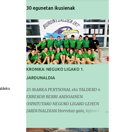
30 egunetan ikusienak
KRONIKA: NEGUKO LIGAKO 1.
JARDUNALDIA
aldeko
25 MARKA PERTSONAL eta TALDEKO 4
ERREKOR BERRI ANDOAINEN
OSPATUTAKO NEGUKO LIGAKO LEHEN
JARDUNALDIAN Horretaz gain, infantil
mailako Gipuzkoako Txapelketarako 5
sailkapen lortu genituen Pasa den