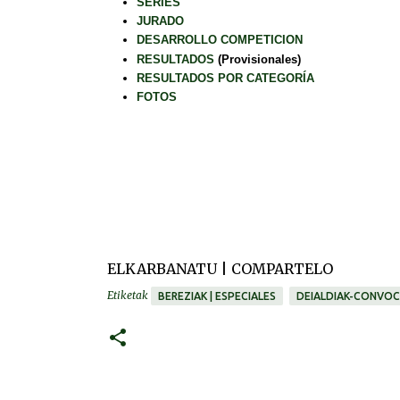
SERIES
JURADO
DESARROLLO COMPETICION
RESULTADOS
(Provisionales)
RESULTADOS POR CATEGORÍA
FOTOS
ELKARBANATU | COMPARTELO
Etiketak
BEREZIAK | ESPECIALES
DEIALDIAK-CONVOC