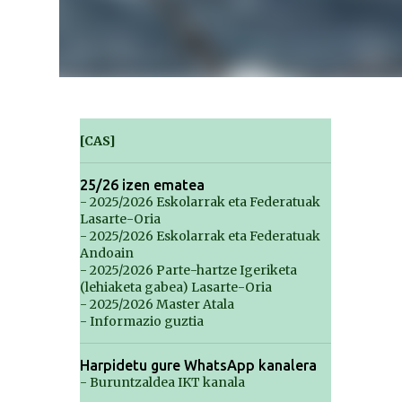
[CAS]
25/26 izen ematea
- 2025/2026 Eskolarrak eta Federatuak
Lasarte-Oria
- 2025/2026 Eskolarrak eta Federatuak
Andoain
- 2025/2026 Parte-hartze Igeriketa
(lehiaketa gabea) Lasarte-Oria
- 2025/2026 Master Atala
- Informazio guztia
Harpidetu gure WhatsApp kanalera
- Buruntzaldea IKT kanala