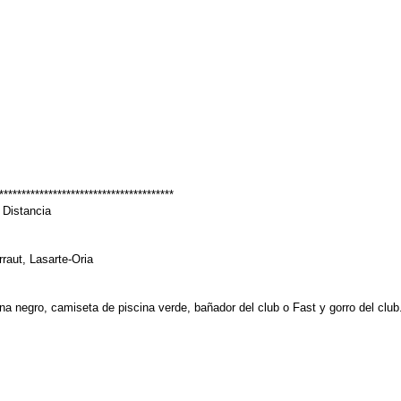
***************************************
Distancia
raut, Lasarte-Oria
na negro, camiseta de piscina verde, bañador del club o Fast y gorro del club