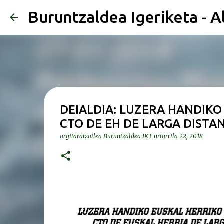
Buruntzaldea Igeriketa - A
DEIALDIA: LUZERA HANDIKO
CTO DE EH DE LARGA DISTA
argitaratzailea
Buruntzaldea IKT
urtarrila 22, 2018