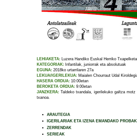
LEHIAKETA:
Luzera Handiko Euskal Herriko Txapelketa
KATEGORIAK:
Infantilak, juniorrak eta absolutuak
EGUNA:
2018ko urtarrilaren 27a
LEKUA/IGERILEKUA:
Maialen Chourraut Udal Kiroldegi
HASERA ORDUA:
10:00etan
BEROKETA ORDUA:
9:00etan
JANZKERA:
Taldeko txandala, igerilekuko galtza motz 
txanoa.
ARAUTEGIA
IGERILARIAK ETA IZENA EMANDAKO PROBAK
ZERRENDAK
SERIEAK