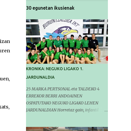
30 egunetan ikusienak
izan
euren
KRONIKA: NEGUKO LIGAKO 1.
JARDUNALDIA
nuen,
25 MARKA PERTSONAL eta TALDEKO 4
ERREKOR BERRI ANDOAINEN
OSPATUTAKO NEGUKO LIGAKO LEHEN
kats,
JARDUNALDIAN Horretaz gain, infantil
mailako Gipuzkoako Txapelketarako 5
sailkapen lortu genituen Pasa den