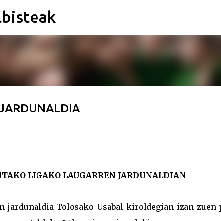
lbisteak
Saltatu eta joan eduki nagusira
. JARDUNALDIA
UTAKO LIGAKO LAUGARREN JARDUNALDIAN
en jardunaldia Tolosako Usabal kiroldegian izan zuen 