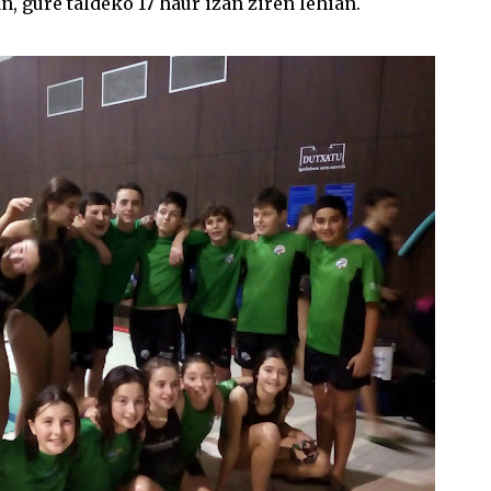
, gure taldeko 17 haur izan ziren lehian.