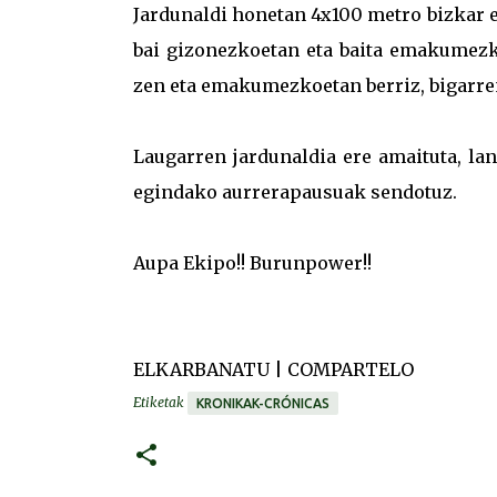
Jardunaldi honetan 4x100 metro bizkar e
bai gizonezkoetan eta baita emakumezko
zen eta emakumezkoetan berriz, bigarre
Laugarren jardunaldia ere amaituta, la
egindako aurrerapausuak sendotuz.
Aupa Ekipo!! Burunpower!!
ELKARBANATU | COMPARTELO
Etiketak
KRONIKAK-CRÓNICAS