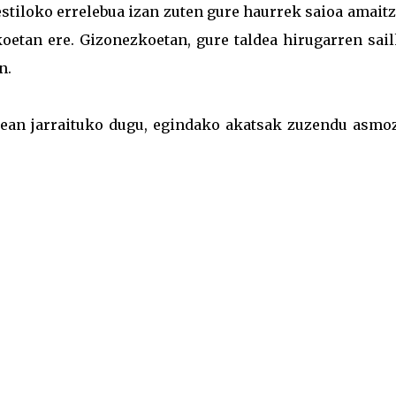
stiloko errelebua izan zuten gure haurrek saioa amait
etan ere. Gizonezkoetan, gure taldea hirugarren sail
n.
nean jarraituko dugu, egindako akatsak zuzendu asmoz