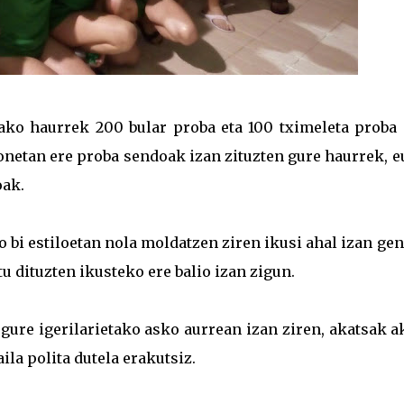
ako haurrek 200 bular proba eta 100 tximeleta proba 
honetan ere proba sendoak izan zituzten gure haurrek, 
oak.
 bi estiloetan nola moldatzen ziren ikusi ahal izan ge
u dituzten ikusteko ere balio izan zigun.
gure igerilarietako asko aurrean izan ziren, akatsak a
ila polita dutela erakutsiz.