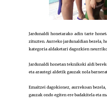
Jardunaldi honetarako adin tarte honet
zituzten. Aurreko jardunaldian bezela, 
kategoria aldaketari dagozkien neurrik
Jardunaldi honetan teknikoki aldi bereko
eta arautegi aldetik gauzak nola barnerat
Emaitzei dagokionez, aurrekoan bezela, 
gauzak ondo egiten ere badakitela eta ma