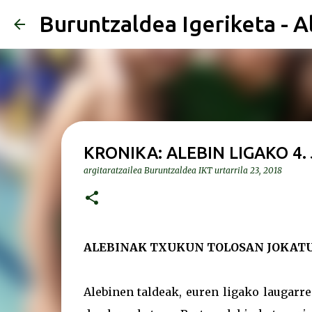
Buruntzaldea Igeriketa - A
KRONIKA: ALEBIN LIGAKO 4
argitaratzailea
Buruntzaldea IKT
urtarrila 23, 2018
ALEBINAK TXUKUN TOLOSAN JOKAT
Alebinen taldeak, euren ligako laugarr