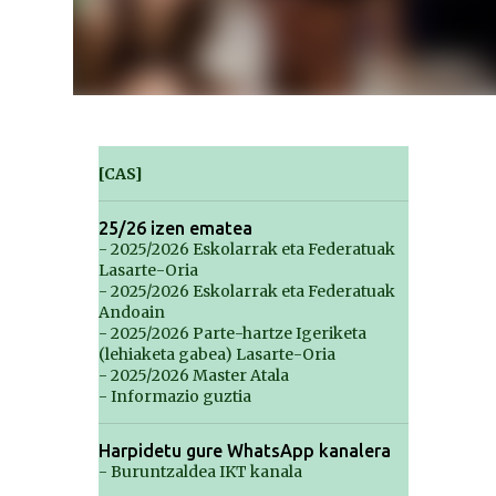
[CAS]
25/26 izen ematea
- 2025/2026 Eskolarrak eta Federatuak
Lasarte-Oria
- 2025/2026 Eskolarrak eta Federatuak
Andoain
- 2025/2026 Parte-hartze Igeriketa
(lehiaketa gabea) Lasarte-Oria
- 2025/2026 Master Atala
- Informazio guztia
Harpidetu gure WhatsApp kanalera
- Buruntzaldea IKT kanala