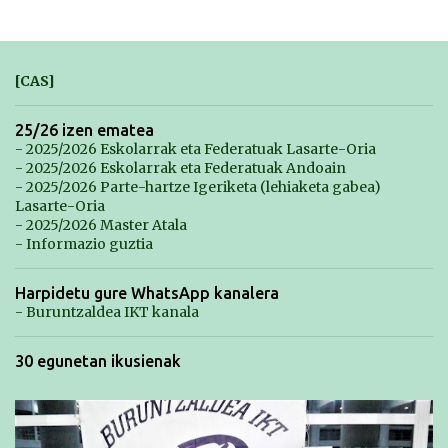
[CAS]
25/26 izen ematea
- 2025/2026 Eskolarrak eta Federatuak Lasarte-Oria
- 2025/2026 Eskolarrak eta Federatuak Andoain
- 2025/2026 Parte-hartze Igeriketa (lehiaketa gabea)
Lasarte-Oria
- 2025/2026 Master Atala
- Informazio guztia
Harpidetu gure WhatsApp kanalera
- Buruntzaldea IKT kanala
30 egunetan ikusienak