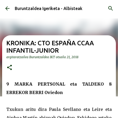
Saltatu eta joan eduki nagusira
Buruntzaldea Igeriketa - Albisteak
KRONIKA: CTO ESPAÑA CCAA
INFANTIL-JUNIOR
argitaratzailea
Buruntzaldea IKT
otsaila 21, 2018
9 MARKA PERTSONAL eta TALDEKO 8
ERREKOR BERRI Oviedon
Txukun aritu dira Paula Sevllano eta Leire eta
Ainhoa Martín ahizpak Oviedon, Erkidego arteko