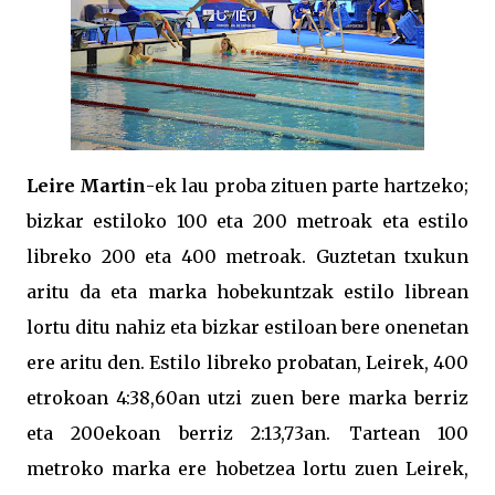
Leire Martin
-ek lau proba zituen parte hartzeko;
bizkar estiloko 100 eta 200 metroak eta estilo
libreko 200 eta 400 metroak. Guztetan txukun
aritu da eta marka hobekuntzak estilo librean
lortu ditu nahiz eta bizkar estiloan bere onenetan
ere aritu den. Estilo libreko probatan, Leirek, 400
etrokoan 4:38,60an utzi zuen bere marka berriz
eta 200ekoan berriz 2:13,73an. Tartean 100
metroko marka ere hobetzea lortu zuen Leirek,