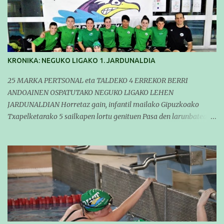
KRONIKA: NEGUKO LIGAKO 1. JARDUNALDIA
25 MARKA PERTSONAL eta TALDEKO 4 ERREKOR BERRI
ANDOAINEN OSPATUTAKO NEGUKO LIGAKO LEHEN
JARDUNALDIAN Horretaz gain, infantil mailako Gipuzkoako
Txapelketarako 5 sailkapen lortu genituen Pasa den larunbatean
taldeko igerilariak Andoaingo Allurralden izan ziren lehian,
denboraldiko eta Neguko Ligako lehen jardunaldian parte
hartzen. Bertan gure taldeko 16 igerilari aritu ziren. Denboraldiari
hasera ona eman zioten gue taldekideek. Ohikoa den bezela, garai
honetan entrenamendua da jardueraren funtsa eta hori alde
batera utzi gabe ekin zioten beti gogotsu hartzen duten
denboraldiko lehen jardunaldiari. Entrenamenduan buru belarri
sartuta gauden arren, gure taldekideek marka pertsonal ugari