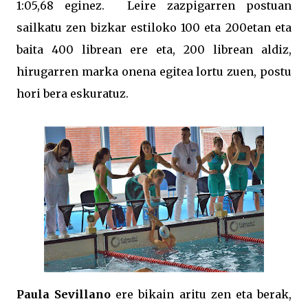
1:05,68 eginez. Leire zazpigarren postuan
sailkatu zen bizkar estiloko 100 eta 200etan eta
baita 400 librean ere eta, 200 librean aldiz,
hirugarren marka onena egitea lortu zuen, postu
hori bera eskuratuz.
Paula Sevillano
ere bikain aritu zen eta berak,