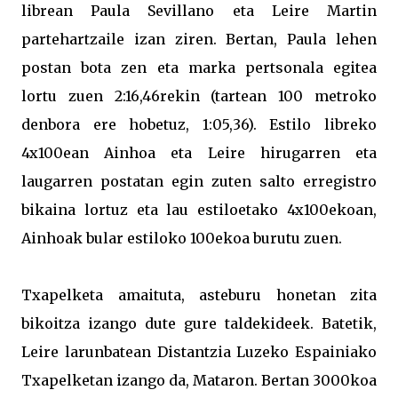
librean Paula Sevillano eta Leire Martin
partehartzaile izan ziren. Bertan, Paula lehen
postan bota zen eta marka pertsonala egitea
lortu zuen 2:16,46rekin (tartean 100 metroko
denbora ere hobetuz, 1:05,36). Estilo libreko
4x100ean Ainhoa eta Leire hirugarren eta
laugarren postatan egin zuten salto erregistro
bikaina lortuz eta lau estiloetako 4x100ekoan,
Ainhoak bular estiloko 100ekoa burutu zuen.
Txapelketa amaituta, asteburu honetan zita
bikoitza izango dute gure taldekideek. Batetik,
Leire larunbatean Distantzia Luzeko Espainiako
Txapelketan izango da, Mataron. Bertan 3000koa