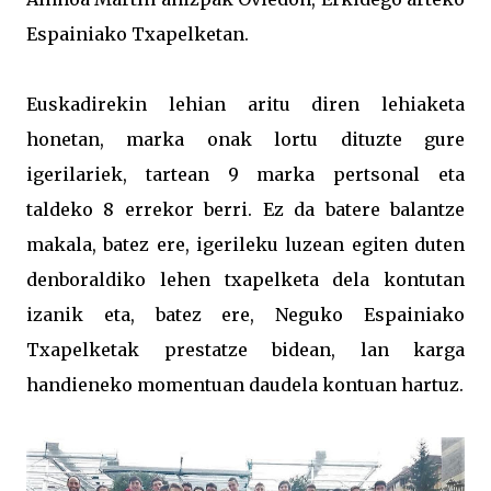
Espainiako Txapelketan.
Euskadirekin lehian aritu diren lehiaketa
honetan, marka onak lortu dituzte gure
igerilariek, tartean 9 marka pertsonal eta
taldeko 8 errekor berri. Ez da batere balantze
makala, batez ere, igerileku luzean egiten duten
denboraldiko lehen txapelketa dela kontutan
izanik eta, batez ere, Neguko Espainiako
Txapelketak prestatze bidean, lan karga
handieneko momentuan daudela kontuan hartuz.