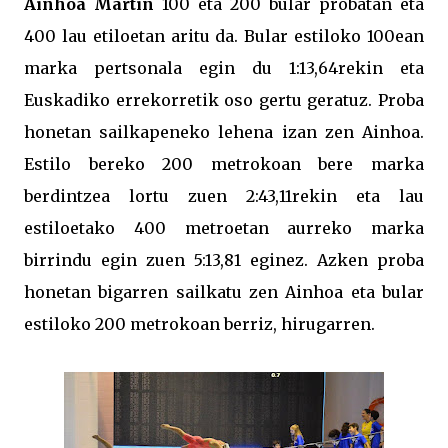
Ainhoa Martin
100 eta 200 bular probatan eta
400 lau etiloetan aritu da. Bular estiloko 100ean
marka pertsonala egin du 1:13,64rekin eta
Euskadiko errekorretik oso gertu geratuz. Proba
honetan sailkapeneko lehena izan zen Ainhoa.
Estilo bereko 200 metrokoan bere marka
berdintzea lortu zuen 2:43,11rekin eta lau
estiloetako 400 metroetan aurreko marka
birrindu egin zuen 5:13,81 eginez. Azken proba
honetan bigarren sailkatu zen Ainhoa eta bular
estiloko 200 metrokoan berriz, hirugarren.