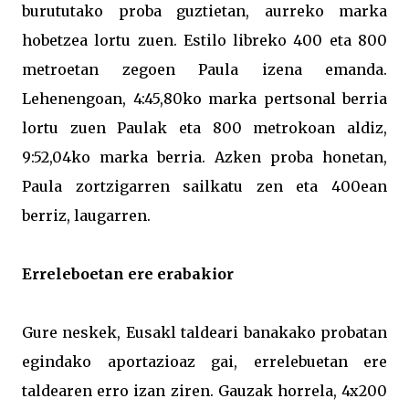
burututako proba guztietan, aurreko marka
hobetzea lortu zuen. Estilo libreko 400 eta 800
metroetan zegoen Paula izena emanda.
Lehenengoan, 4:45,80ko marka pertsonal berria
lortu zuen Paulak eta 800 metrokoan aldiz,
9:52,04ko marka berria. Azken proba honetan,
Paula zortzigarren sailkatu zen eta 400ean
berriz, laugarren.
Erreleboetan ere erabakior
Gure neskek, Eusakl taldeari banakako probatan
egindako aportazioaz gai, errelebuetan ere
taldearen erro izan ziren. Gauzak horrela, 4x200