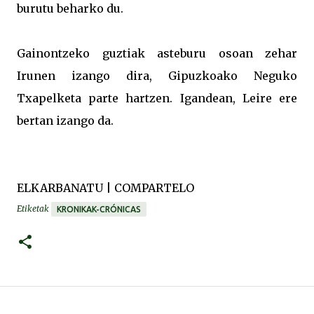
burutu beharko du.
Gainontzeko guztiak asteburu osoan zehar
Irunen izango dira, Gipuzkoako Neguko
Txapelketa parte hartzen. Igandean, Leire ere
bertan izango da.
ELKARBANATU | COMPARTELO
Etiketak
KRONIKAK-CRÓNICAS