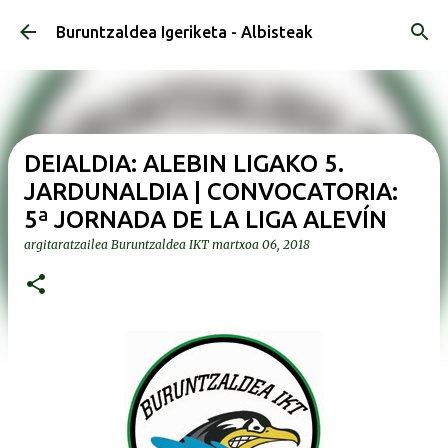
Saltatu eta joan eduki nagusira
Buruntzaldea Igeriketa - Albisteak
DEIALDIA: ALEBIN LIGAKO 5.
JARDUNALDIA | CONVOCATORIA:
5ª JORNADA DE LA LIGA ALEVÍN
argitaratzailea
Buruntzaldea IKT
martxoa 06, 2018