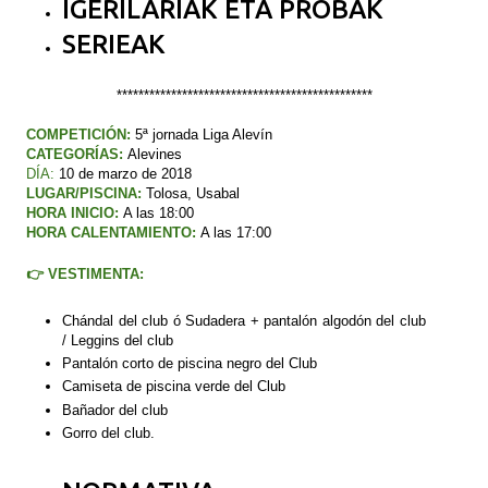
IGERILARIAK ETA PROBAK
SERIEAK
***********************************************
COMPETICIÓN
:
5ª jornada Liga Alevín
CATEGORÍAS
:
Alevines
DÍA:
10
de marzo de 2018
LUGAR/PISCINA:
Tolosa
,
Usabal
HORA INICIO:
A las 18:00
HORA CALENTAMIENTO:
A las 17:00
👉
VESTIMENTA:
Chándal del club
ó
Sudadera + pantalón algodón del club
/ Leggins del club
Pantalón corto de piscina negro del Club
Camiseta de piscina verde del Club
Bañador del club
Gorro del club.