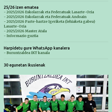
25/26 izen ematea
- 2025/2026 Eskolarrak eta Federatuak Lasarte-Oria
- 2025/2026 Eskolarrak eta Federatuak Andoain
- 2025/2026 Parte-hartze Igeriketa (lehiaketa gabea)
Lasarte-Oria
- 2025/2026 Master Atala
- Informazio guztia
Harpidetu gure WhatsApp kanalera
- Buruntzaldea IKT kanala
30 egunetan ikusienak