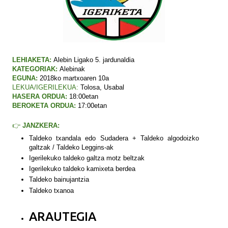
LEHIAKETA:
Alebin Ligako 5. jardunaldia
KATEGORIAK:
Alebinak
EGUNA:
2018ko martxoaren 10a
LEKUA/IGERILEKUA:
Tolosa
, Usabal
HASERA ORDUA:
18:00etan
BEROKETA ORDUA:
17:00etan
👉
JANZKERA:
Taldeko txandala
edo
Sudadera + Taldeko algodoizko
galtzak / Taldeko Leggins-ak
Igerilekuko taldeko galtza motz beltzak
Igerilekuko taldeko kamixeta berdea
Taldeko bainujantzia
Taldeko txanoa
ARAUTEGIA