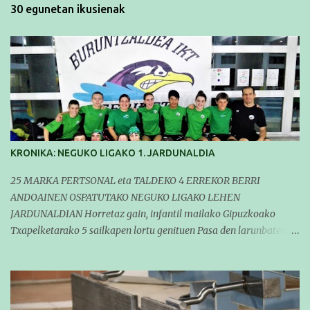
30 egunetan ikusienak
KRONIKA: NEGUKO LIGAKO 1. JARDUNALDIA
25 MARKA PERTSONAL eta TALDEKO 4 ERREKOR BERRI
ANDOAINEN OSPATUTAKO NEGUKO LIGAKO LEHEN
JARDUNALDIAN Horretaz gain, infantil mailako Gipuzkoako
Txapelketarako 5 sailkapen lortu genituen Pasa den larunbatean
taldeko igerilariak Andoaingo Allurralden izan ziren lehian,
denboraldiko eta Neguko Ligako lehen jardunaldian parte
hartzen. Bertan gure taldeko 16 igerilari aritu ziren. Denboraldiari
hasera ona eman zioten gue taldekideek. Ohikoa den bezela, garai