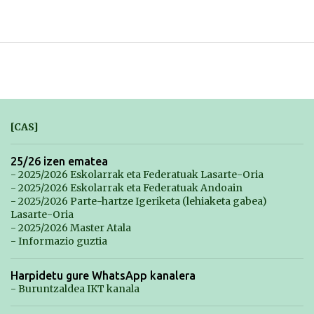
[CAS]
25/26 izen ematea
- 2025/2026 Eskolarrak eta Federatuak Lasarte-Oria
- 2025/2026 Eskolarrak eta Federatuak Andoain
- 2025/2026 Parte-hartze Igeriketa (lehiaketa gabea)
Lasarte-Oria
- 2025/2026 Master Atala
- Informazio guztia
Harpidetu gure WhatsApp kanalera
- Buruntzaldea IKT kanala