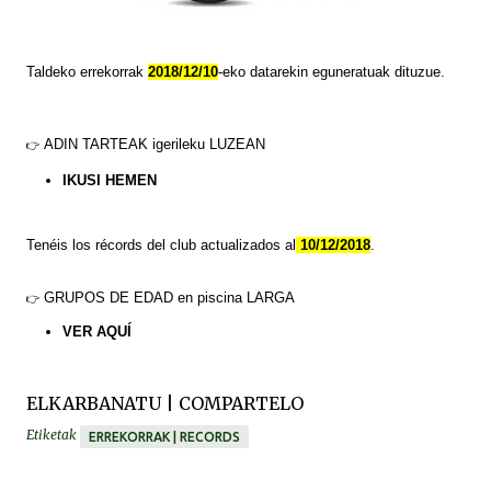
Taldeko errekorrak
2018/12/10
-eko datarekin eguneratuak dituzue.
ADIN TARTEAK
igerileku LUZEAN
👉
IKUSI HEMEN
Tenéis
los
récords
del club actualizados al
10/12/2018
.
GRUPOS DE EDAD en piscina LARGA
👉
VER
AQUÍ
ELKARBANATU | COMPARTELO
Etiketak
ERREKORRAK | RECORDS