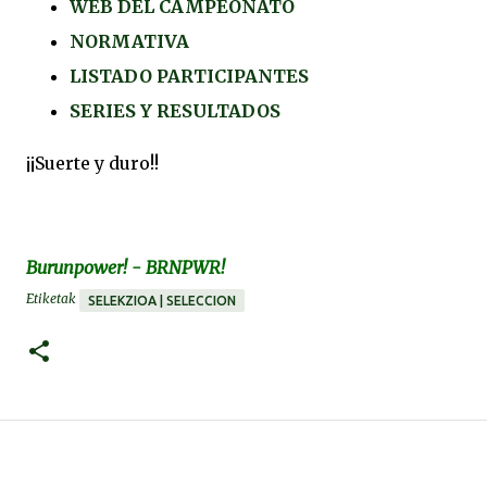
WEB DEL CAMPEONATO
NORMATIVA
LISTADO PARTICIPANTES
SERIES Y RESULTADOS
¡¡Suerte y duro!!
Burunpower! - BRNPWR!
Etiketak
SELEKZIOA | SELECCION