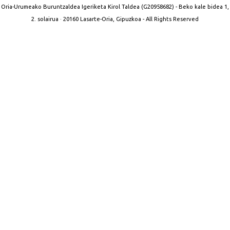
Oria-Urumeako Buruntzaldea Igeriketa Kirol Taldea (G20958682) - Beko kale bidea 1,
2. solairua · 20160 Lasarte-Oria, Gipuzkoa - All Rights Reserved