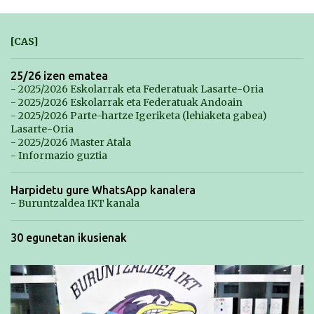
[CAS]
25/26 izen ematea
- 2025/2026 Eskolarrak eta Federatuak Lasarte-Oria
- 2025/2026 Eskolarrak eta Federatuak Andoain
- 2025/2026 Parte-hartze Igeriketa (lehiaketa gabea)
Lasarte-Oria
- 2025/2026 Master Atala
- Informazio guztia
Harpidetu gure WhatsApp kanalera
- Buruntzaldea IKT kanala
30 egunetan ikusienak